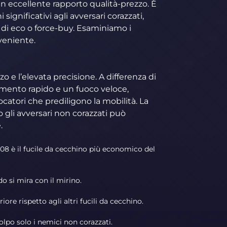
un eccellente rapporto qualità-prezzo. È
ignificativi agli avversari corazzati,
 di eco o force-buy. Esaminiamo i
veniente.
zo e l’elevata precisione. A differenza di
imento rapido e un fuoco veloce,
catori che prediligono la mobilità. La
 gli avversari non corazzati può
.
 08 è il fucile da cecchino più economico del
o si mira con il mirino.
ore rispetto agli altri fucili da cecchino.
lpo solo i nemici non corazzati.