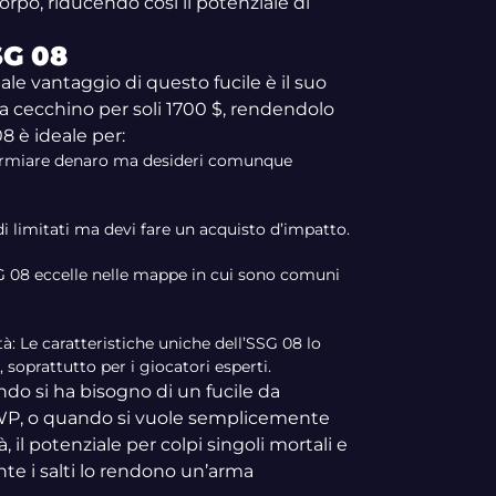
corpo, riducendo così il potenziale di
G 08
pale vantaggio di questo fucile è il suo
da cecchino per soli 1700 $, rendendolo
08 è ideale per:
armiare denaro ma desideri comunque
 limitati ma devi fare un acquisto d’impatto.
SG 08 eccelle nelle mappe in cui sono comuni
à: Le caratteristiche uniche dell’SSG 08 lo
soprattutto per i giocatori esperti.
ndo si ha bisogno di un fucile da
WP, o quando si vuole semplicemente
, il potenziale per colpi singoli mortali e
nte i salti lo rendono un’arma