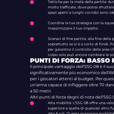
Tattiche per la metà della partita: dur
molto trafficate, dove potrai sfruttar
spazi aperti e lunghi corridoi sono id
Coordina la tua strategia con la squa
massimizzare il tuo impatto.
Scenari di fine partita: alla fine della
soprattutto se si è a corto di fondi. P
per garantire il controllo delle aree c
colpo solo può ancora cambiare le sort
PUNTI DI FORZA: BASSO 
Il principale vantaggio dell’SSG 08 è il suo
significativamente più economico dell’A
per i giocatori attenti al budget. Per que
un’arma capace di infliggere oltre 70 danni
a 50 metri.
Altri punti di forza degni di nota dell’SSG
Alta mobilità: L’SSG 08 offre una vel
superiore a quella di qualsiasi altro 
altri fucili. Questa maggiore mobilità