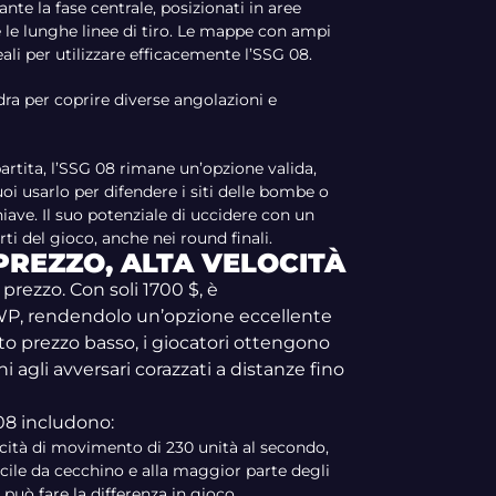
ante la fase centrale, posizionati in aree
e le lunghe linee di tiro. Le mappe con ampi
eali per utilizzare efficacemente l’SSG 08.
dra per coprire diverse angolazioni e
 partita, l’SSG 08 rimane un’opzione valida,
uoi usarlo per difendere i siti delle bombe o
hiave. Il suo potenziale di uccidere con un
i del gioco, anche nei round finali.
PREZZO, ALTA VELOCITÀ
 prezzo. Con soli 1700 $, è
WP, rendendolo un’opzione eccellente
sto prezzo basso, i giocatori ottengono
 agli avversari corazzati a distanze fino
 08 includono:
ocità di movimento di 230 unità al secondo,
fucile da cecchino e alla maggior parte degli
 può fare la differenza in gioco.