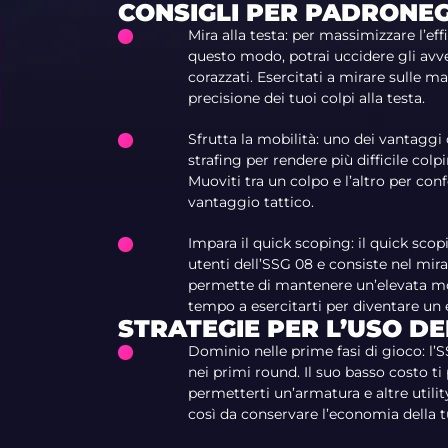
CONSIGLI PER PADRONEGG
Mira alla testa: per massimizzare l’eff
questo modo, potrai uccidere gli avve
corazzati. Esercitati a mirare sulle 
precisione dei tuoi colpi alla testa.
Sfrutta la mobilità: uno dei vantaggi 
strafing per rendere più difficile co
Muoviti tra un colpo e l’altro per con
vantaggio tattico.
Impara il quick scoping: il quick sc
utenti dell’SSG 08 e consiste nel mir
permette di mantenere un’elevata mob
tempo a esercitarti per diventare un 
STRATEGIE PER L’USO DE
Dominio nelle prime fasi di gioco: l’
nei primi round. Il suo basso costo t
permetterti un’armatura e altre utility
così da conservare l’economia della t