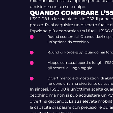
mirando alla testa o a optare per colpi al 
uccisione con un solo colpo.
QUANDO COMPRARE L’SS
L’SSG 08 ha la sua nicchia in CS2. Il princi
prezzo. Puoi acquisire un discreto fucile 
l’opzione più economica tra i fucili. L’SSG 
Round economici: Quando devi risp
un’opzione da cecchino.
Round di Force-Buy: Quando hai fondi
Mappe con spazi aperti e lunghi: l’S
gli scontri a lungo raggio.
Divertimento e dimostrazioni di abilit
rendono un’arma divertente da usare, 
In sintesi, l’SSG 08 è un’ottima scelta qua
cecchino ma non si può acquistare un A
divertirsi giocando. La sua elevata mobilità
la capacità di sparare con precisione dura