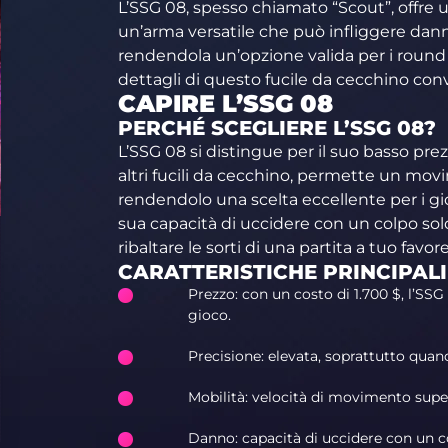
L’SSG 08, spesso chiamato “Scout”, offre 
un’arma versatile che può infliggere danni s
rendendola un’opzione valida per i round
dettagli di questo fucile da cecchino con
CAPIRE L’SSG 08
PERCHÉ SCEGLIERE L’SSG 08?
L’SSG 08 si distingue per il suo basso prez
altri fucili da cecchino, permette un mov
rendendolo una scelta eccellente per i gio
sua capacità di uccidere con un colpo solo
ribaltare le sorti di una partita a tuo favore
CARATTERISTICHE PRINCIPALI
Prezzo: con un costo di 1.700 $, l’SSG
gioco.
Precisione: elevata, soprattutto quand
Mobilità: velocità di movimento superi
Danno: capacità di uccidere con un co