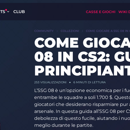
TS
CLUB
CASSE E GIOCHI
WIKI 
COMMUNITY
COLLEZIONI
COME GIOCARE A SSG 08 IN C
COME GIOCA
08 IN CS2: 
PRINCIPIANT
253 VISUALIZZAZIONI
6 MINUTI DI LETTURA
L’SSG 08 è un’opzione economica per i fuc
entrambe le squadre a soli 1.700 $. Questo
giocatori che desiderano risparmiare pur
arsenale. In questa guida all’SSG 08 per C
debolezza di questo fucile, aiutando i nuov
meglio durante le partite.