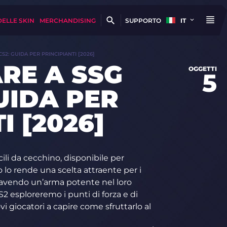
DELLE SKIN
MERCHANDISING
SUPPORTO
IT
S2: GUIDA PER PRINCIPIANTI [2026]
RE A SSG
OGGETTI
5
GUIDA PER
I [2026]
ili da cecchino, disponibile per
 lo rende una scelta attraente per i
 avendo un’arma potente nel loro
S2 esploreremo i punti di forza e di
i giocatori a capire come sfruttarlo al