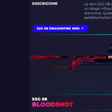
DESCRIZIONE
La skin SSG 08 
un drago infuoca
arancione. Ques
perfettamente l’
SSG 08 DRAGONFIRE WIKI
SSG 08
BLOODSHOT