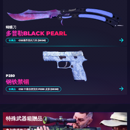
蝴蝶刀
多普勒BLACK PEARL
收藏品
CS2最昂贵的刀具 [2026]
P250
钢铁禁锢
收藏品
CS2 中最佳便宜的 P250 皮肤 [2026]
特殊武器箱贈品