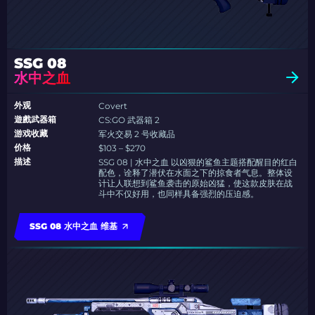
SSG 08
水中之血
外观
Covert
遊戲武器箱
CS:GO 武器箱 2
游戏收藏
军火交易 2 号收藏品
价格
$103 – $270
描述
SSG 08 | 水中之血 以凶狠的鲨鱼主题搭配醒目的红白
配色，诠释了潜伏在水面之下的掠食者气息。整体设
计让人联想到鲨鱼袭击的原始凶猛，使这款皮肤在战
斗中不仅好用，也同样具备强烈的压迫感。
SSG 08 水中之血 维基