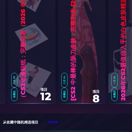
6
]
新
）
选
一月 09
八月 04
一月 09
2
0
2
6
年
C
S
2
最
值
得
入
手
的
白
色
皮
肤
精
项目
项目
12
收藏品
收藏品
收藏品
8
C
S
2
动
漫
贴
纸
：
完
整
列
表
（
2
0
2
6
年
更
C
S
2
中
最
棒
的
肠
刀
皮
肤
：
完
整
列
表
[
2
0
2
从收藏中随机精选项目
所有收藏