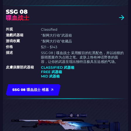
SSG 08
喋血战士
外观
Classified
遊戲武器箱
“裂网大行动”武器箱
游戏收藏
“裂网大行动”收藏品
价格
$21 – $143
描述
SSG 08 | 喋血战士 采用醒目的红黑配色，并以凶狠的
眼睛图案作为点睛之笔。皮肤上饰有神话野兽的面
容，让你的武器呈现出独特且极具压迫感的气场。
皮膚俱樂部武器箱
CLASSIFIED 武器箱
FREE 武器箱
MID 武器箱
SSG 08 喋血战士 维基