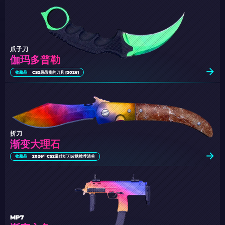
爪子刀
伽玛多普勒
收藏品
CS2最昂贵的刀具 [2026]
折刀
渐变大理石
收藏品
2026年CS2最佳折刀皮肤推荐清单
MP7