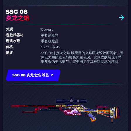
SSG 08
炎龙之焰
外观
Covert
遊戲武器箱
手套武器箱
游戏收藏
手套收藏品
价格
$327 – $515
描述
SSG 08 | 炎龙之焰 以醒目的火焰巨龙设计而闻名，整
体以大胆的红色与橙色为主色调。这款皮肤展现了精
细复杂的美术细节，完美捕捉了其神话灵感的精髓。
SSG 08 炎龙之焰 维基