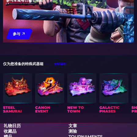
参与常规每日箱子抽奖
参与
仅为您准备的特殊武器箱
所有武器箱
STEEL
CANON
NEW TO
GALACTIC
S
SAMURAI
EVENT
TOWN
PHASES
PR
礼物日历
文章
收藏品
测验
赠品
TOURNAMENTS