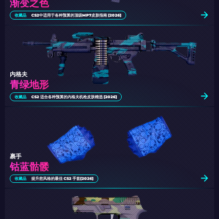
渐变之色
收藏品
CS2中适用于各种预算的顶级MP7皮肤指南 [2026]
内格夫
青绿地形
收藏品
CS2 适合各种预算的内格夫机枪皮肤精选 [2026]
裹手
钴蓝骷髅
收藏品
提升您风格的最佳 CS2 手套[2026]