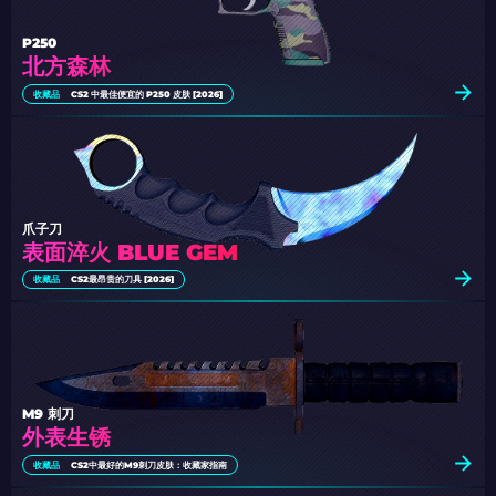
P250
北方森林
收藏品
CS2 中最佳便宜的 P250 皮肤 [2026]
爪子刀
表面淬火 BLUE GEM
收藏品
CS2最昂贵的刀具 [2026]
M9 刺刀
外表生锈
收藏品
CS2中最好的M9刺刀皮肤：收藏家指南