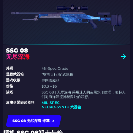
SSG 08
无尽深海
外观
Mil-Spec Grade
遊戲武器箱
“突围大行动”武器箱
游戏收藏
突围收藏品
价格
$0.3 – $6
描述
SSG 08 | 无尽深海 采用迷人的蓝黑水印纹理，唤起人
们对海洋洋流神秘深处的联想。
皮膚俱樂部武器箱
MIL-SPEC
NEURO-SYNTH 武器箱
SSG 08 无尽深海 维基
精通 SSG 08狙击步枪