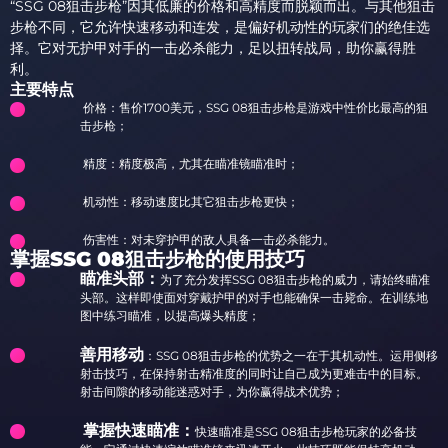
“SSG 08狙击步枪”因其低廉的价格和高精度而脱颖而出。与其他狙击
步枪不同，它允许快速移动和连发，是偏好机动性的玩家们的绝佳选
择。它对无护甲对手的一击必杀能力，足以扭转战局，助你赢得胜
利。
主要特点
价格：售价1700美元，SSG 08狙击步枪是游戏中性价比最高的狙
击步枪；
精度：精度极高，尤其在瞄准镜瞄准时；
机动性：移动速度比其它狙击步枪更快；
伤害性：对未穿护甲的敌人具备一击必杀能力。
掌握SSG 08狙击步枪的使用技巧
瞄准头部：
为了充分发挥SSG 08狙击步枪的威力，请始终瞄准
头部。这样即使面对穿戴护甲的对手也能确保一击毙命。在训练地
图中练习瞄准，以提高爆头精度；
善用移动
：SSG 08狙击步枪的优势之一在于其机动性。运用侧移
射击技巧，在保持射击精准度的同时让自己成为更难击中的目标。
射击间隙的移动能迷惑对手，为你赢得战术优势；
掌握快速瞄准：
快速瞄准是SSG 08狙击步枪玩家的必备技