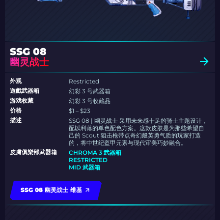
SSG 08
幽灵战士
外观
Restricted
遊戲武器箱
幻彩 3 号武器箱
游戏收藏
幻彩 3 号收藏品
价格
$1 – $23
描述
SSG 08 | 幽灵战士 采用未来感十足的骑士主题设计，
配以利落的单色配色方案。这款皮肤是为那些希望自
己的 Scout 狙击枪带点奇幻般英勇气质的玩家打造
的，将中世纪盔甲元素与现代审美巧妙融合。
皮膚俱樂部武器箱
CHROMA 3 武器箱
RESTRICTED
MID 武器箱
SSG 08 幽灵战士 维基