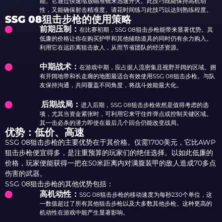
能。它通过快速缩放瞄准镜来迅速开火。此技巧既能保持高机动
性，又能确保射击精准度。请花时间练习此技巧以达到熟练程度。
SSG 08狙击步枪的使用策略
前期压制：
在比赛初期，SSG 08狙击步枪能带来显著优势。其
低廉的价格让你在购买护甲和其他辅助道具的同时仍有余力购入。
利用它在远距离狙击敌人，从而节省团队的经济资源。
中期战术：
在游戏中期，应占据人流密集且视野开阔的区域。拥
有开阔地带和长走廊的地图最适合有效使用SSG 08狙击步枪。与队
友保持沟通，共同覆盖不同角度，将战斗效能最大化。
后期战局：
进入后期，SSG 08狙击步枪依然是值得考虑的选
项，尤其当资金紧张时，可利用它来守住炸弹点或控制关键区域。
其一击必杀的潜力即使在最后几个回合仍能改变战局。
优势：低价、高速
SSG 08狙击步枪的主要优势在于其价格。仅需1700美元，它比AWP
狙击步枪便宜得多，是注重预算的玩家们的绝佳选择。以如此低廉的
价格，玩家便能获得一把在50米距离内对满腹装甲的敌人造成70多点
伤害的武器。
SSG 08狙击步枪的其他优势包括：
高机动性：
SSG 08狙击步枪的移动速度为每秒230个单位，这
一数值超过了所有其他狙击步枪以及大多数其他步枪。这种更高的
机动性在游戏中能产生显著影响。