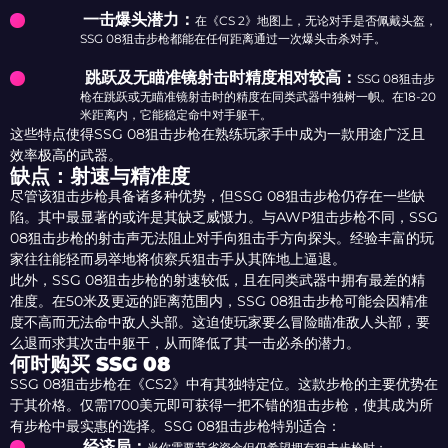
一击爆头潜力：
在《CS 2》地图上，无论对手是否佩戴头盔，
SSG 08狙击步枪都能在任何距离通过一次爆头击杀对手。
跳跃及无瞄准镜射击时精度相对较高：
SSG 08狙击步
枪在跳跃或无瞄准镜射击时的精度在同类武器中独树一帜。在18-20
米距离内，它能稳定命中对手躯干。
这些特点使得SSG 08狙击步枪在熟练玩家手中成为一款用途广泛且
效率极高的武器。
缺点：射速与精准度
尽管该狙击步枪具备诸多种优势，但SSG 08狙击步枪仍存在一些缺
陷。其中最显著的或许是其缺乏威慑力。与AWP狙击步枪不同，SSG
08狙击步枪的射击声无法阻止对手向狙击手方向探头。经验丰富的玩
家往往能轻而易举地将侦察兵狙击手从其阵地上逼退。
此外，SSG 08狙击步枪的射速较低，且在同类武器中拥有最差的精
准度。在50米及更远的距离范围内，SSG 08狙击步枪可能会因精准
度不高而无法命中敌人头部。这迫使玩家要么冒险瞄准敌人头部，要
么退而求其次击中躯干，从而降低了其一击必杀的潜力。
何时购买 SSG 08
SSG 08狙击步枪在《CS2》中有其独特定位。这款步枪的主要优势在
于其价格。仅需1700美元即可获得一把不错的狙击步枪，使其成为所
有步枪中最实惠的选择。SSG 08狙击步枪特别适合：
经济局：
当你需要节省资金但仍希望拥有狙击步枪时；