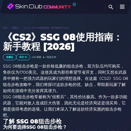
查
社区
收藏品
《CS2》SSG 08使用指南：新手教程 [2026]
《CS2》SSG 08使用指南：
新手教程 [2026]
收藏品
四月 16
408 视图
1 阅读分钟
SSG 08狙击步枪是一款价格低廉的狙击步枪，双方队伍均可购买，
售价仅为1700美元。这使其成为那些希望节省开支，同时又想在武器
库中拥有一把强力武器的玩家们的理想选择。在这篇《CS2》SSG 08
狙击步枪攻略中，我们将探讨这款步枪的优、缺点，帮助新玩家了解
如何在游戏中充分发挥其潜力。
SSG 08狙击步枪常被称为“侦察兵”，其性价比极高。作为一款多功能
武器，它能对敌人造成巨大伤害，因此无论是经济局还是强买局，它
都是值得考虑的选项。让我们来深入了解这款经济实惠的狙击步枪
吧。
了解 SSG 08狙击步枪
​​为何要选择SSG 08狙击步枪？