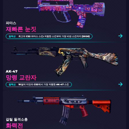
파마스
재빠른 눈짓
컬렉션
최고의 CS2 파마스 스킨: 저렴한 스킨부터 가장 비싼 스킨까지 [2026]
AK-47
망령 교란자
컬렉션
10달러 미만의 CS2에서 가장 저렴한 AK-47 스킨
갈릴 돌격소총
화력전