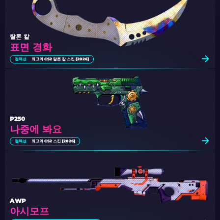
탈론 칼
표면 경화
컬렉션
최고의 CS2 탈론 칼 스킨 [2026]
P250
나중에 봐요
컬렉션
최고의 CS2 스킨 [2026]
AWP
아시모프