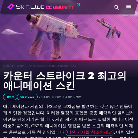
찾
커뮤니티
컬렉션
카운터 스트라이크 2 최고의 애니메이션 스킨
카운터 스트라이크 2 최고의
애니메이션 스킨
컬렉션
6월 01 2025
3K
조회수
1 읽는 데 걸리는 시간(분)
애니메이션과 게임의 다채로운 교차점을 발견하는 것은 많은 팬들에
게 짜릿한 경험입니다. 이러한 열정의 융합은 종종 매력적인 콜라보레
이션을 탄생시키곤 합니다. 게임 세계에 빠져드는 열렬한 애니메이션
애호가들에게, CS2의 애니메이션 영감을 받은 스킨의 매혹적인 세계
는 흥분으로 가득 찬 영역입니다 (
이전 기사를 참조하세요
). 마치 일본