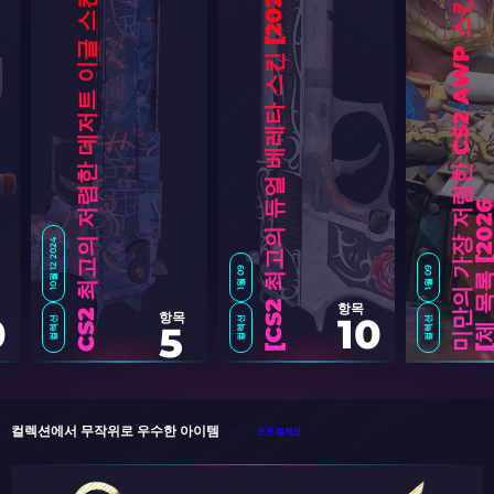
$
1
미
만
의
가
장
저
렴
한
C
S
2
A
W
P
스
킨
:
전
체
목
록
[
2
0
2
6
]
CS2 최고의 저렴한 데저트 이글 스킨
10월 12 2024
1월 09
1월 09
항목
항목
0
10
컬렉션
컬렉션
컬렉션
5
C
S
2
최
고
의
듀
얼
베
레
타
스
킨
[
2
0
2
컬렉션에서 무작위로 우수한 아이템
모든 컬렉션