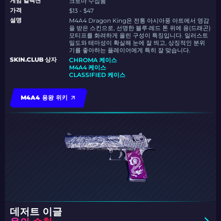
게임 컬렉션
크로마 수집품
가격
$13 - $47
설명
M4A4 Dragon King은 전통 아시아풍 아트에서 영감
을 받은 스킨으로, 선명한 블루·레드 톤 위에 용(드래곤)
모티프를 화려하게 올린 구성이 특징입니다. 일러스트
밀도와 테마성이 확실해 눈에 잘 띄고, 상징적인 분위
기를 좋아하는 플레이어에게 특히 잘 맞습니다.
SKIN.CLUB 상자
CHROMA 케이스
M4A4 케이스
CLASSIFIED 케이스
M4A4 용왕 위키
데저트 이글