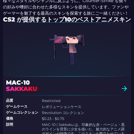
様々なスタイルやジャンルに及ぶように、Counter-Strike も個々
の好みや嗜好に合わせた多様なスキンを提供しています。ファンや
ゲーマーを魅了する最高のスキンを探索する旅にご一緒ください！
CS2 が提供するトップ10のベストアニメスキン
MAC-10
SAKKAKU
品質
Restricted
ゲームケース
レボリューションケース
ゲームコレクション
Revolution コレクション
価格
$0.23 - $0.75
説明
MAC-10 | Sakkaku は、印象的な赤・ベージュ・黒
のラインを背景に少女を描いた、魅力的なアニメ調
デザインが特徴です。このスキンを際立たせている