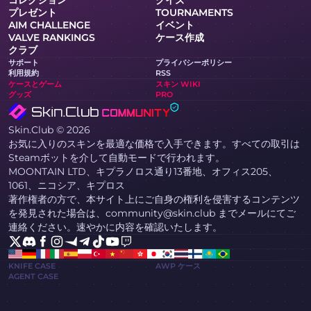
コレクション
クイズ
プレゼント
TOURNAMENTS
AIM CHALLENGE
イベント
VALVE RANKINGS
ケース作成
クラブ
サポート
プライバシーポリシー
利用規約
RSS
ケースとゲーム
スキン WIKI
グッズ
PRO
Skin.Club © 2026
お気に入りのスキンを最適な価格で入手できます。すべての取引は
Steamボットを介して自動モードで行われます。
MOONTAIN LTD、キプラノロス通り13番地、オフィス205、
1061、ニコシア、キプロス
著作権者の方で、本サイト上にご自身の権利を侵害するコンテンツ
を発見された場合は、community@skin.club までメールにてご
連絡ください。速やかに内容を確認いたします。
KNIFE CASE
AWP ケース
AGENT CASE