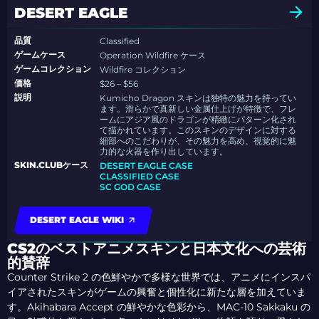
DESERT EAGLE
品質
Classified
ゲームケース
Operation Wildfire ケース
ゲームコレクション
Wildfire コレクション
価格
$26 – $56
説明
Kumicho Dragon スキンは独特の魅力を持ってい
ます。滑らかで真新しい金属仕上げが特徴で、フレ
ームにアジア風のドラゴンが精緻にパターン化され
て描かれています。このスキンのデザインに対する
細部へのこだわりが、その魅力を高め、視覚的に魅
力的な火器を作り出しています。
SKIN.CLUBケース
DESERT EAGLE CASE
CLASSIFIED CASE
SC GOD CASE
DESERT EAGLE WIKI
CS2のベストアニメスキンと日本文化への芸術
的賛辞
Counter Strike 2 の色鮮やかで多様な世界では、アニメにインスパ
イアされたスキンがゲームの興奮と個性化に新たな層を加えていま
す。Akihabara Accept の鮮やかな色彩から、MAC-10 Sakkaku の