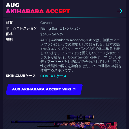
AUG
AKIHABARA ACCEPT
品質
Covert
ゲームコレクション
Rising Sun コレクション
価格
$345 – $4,737
説明
AUG | Akihabara Acceptのスキンは、無数のアニ
メファンにとっての聖地として知られる、日本の賑
やかなエンタメとショッピングの中心地に敬意を表
しています。フレームには愛らしいアニメ少女のイ
ラストが描かれ、Counter-Strikeをテーマにしたボ
ディアーマーと対比的に組み合わされており、芸術
性と機能性の両方を融合させた、2つの世界の本質を
体現するスキンです。
SKIN.CLUBケース
COVERT ケース
AUG AKIHABARA ACCEPT WIKI