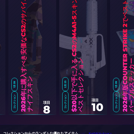
ル
・
な
る
ン
ン
2月 25
1月 09
1月 09
コレクション
コレクション
コレクション
2
0
2
6
年
に
購
入
す
べ
き
安
価
な
C
S
2
の
サ
バ
イ
バ
ナ
イ
フ
ス
キ
2
0
2
6
年
版
C
O
U
N
T
R
S
T
R
I
K
E
2
で
ベ
ス
ト
パ
ー
プ
ル
ス
テ
ッ
カ
項目
項目
$
2
0
以
下
で
手
に
入
C
S
2
の
M
4
A
1
-
S
ス
キ
ン
ベ
ス
ト
セ
レ
ク
シ
ョ
10
8
コレクションからのランダムな優れたアイテム
すべてのコレクション