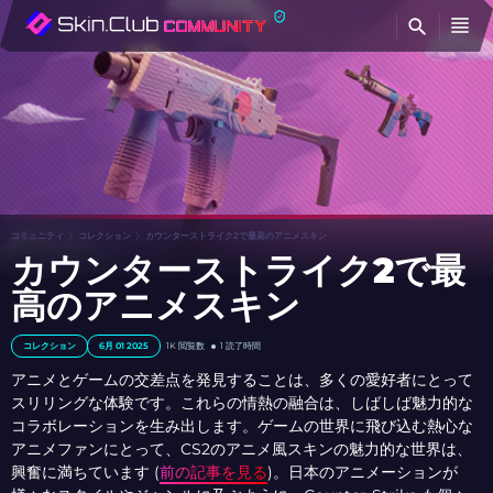
検
コミュニティ
コレクション
カウンターストライク2で最高のアニメスキン
カウンターストライク2で最
高のアニメスキン
コレクション
6月 01 2025
1K 閲覧数
1 読了時間
アニメとゲームの交差点を発見することは、多くの愛好者にとって
スリリングな体験です。これらの情熱の融合は、しばしば魅力的な
コラボレーションを生み出します。ゲームの世界に飛び込む熱心な
アニメファンにとって、CS2のアニメ風スキンの魅力的な世界は、
興奮に満ちています (
前の記事を見る
)。日本のアニメーションが