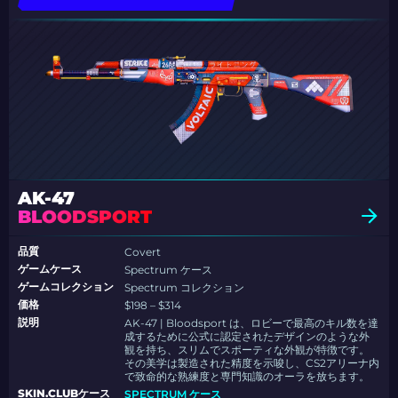
AK-47
BLOODSPORT
品質
Covert
ゲームケース
Spectrum ケース
ゲームコレクション
Spectrum コレクション
価格
$198 – $314
説明
AK-47 | Bloodsport は、ロビーで最高のキル数を達
成するために公式に認定されたデザインのような外
観を持ち、スリムでスポーティな外観が特徴です。
その美学は製造された精度を示唆し、CS2アリーナ内
で致命的な熟練度と専門知識のオーラを放ちます。
SKIN.CLUBケース
SPECTRUM ケース