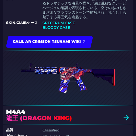
るドラマチックな海景を描き、波は繊細なグレーと
ベージュの階調で表現されている。空そのものもさ
まざまなブラウンのトーンで描写され、荒々しくも
魅了する雰囲気を喚起する。
SKIN.CLUBケース
SPECTRUM CASE
BLOODY CASE
GALIL AR CRIMSON TSUNAMI WIKI
M4A4
龍王 (DRAGON KING)
品質
Classified
ゲームケース