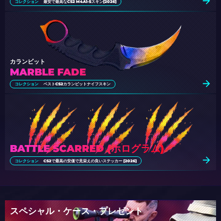
コレクション
最安で最高なCS2 M4A1-Sスキン[2026]
カランビット
MARBLE FADE
コレクション
ベストCS2カランビットナイフスキン
BATTLE SCARRED (ホログラム)
コレクション
CS2で最高の安価で見栄えの良いステッカー [2026]
スペシャル・ケース・プレゼント