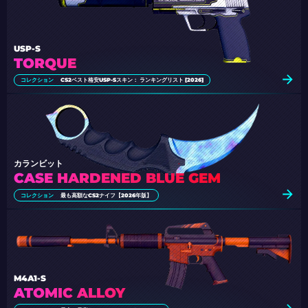
USP-S
TORQUE
コレクション
CS2ベスト格安USP-Sスキン： ランキングリスト [2026]
カランビット
CASE HARDENED BLUE GEM
コレクション
最も高額なCS2ナイフ【2026年版】
M4A1-S
ATOMIC ALLOY