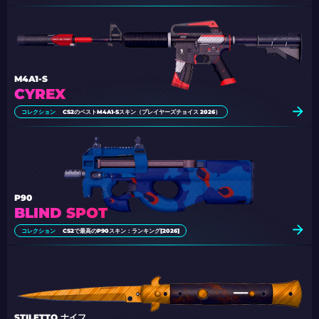
M4A1-S
CYREX
コレクション
CS2のベストM4A1-Sスキン（プレイヤーズチョイス 2026）
P90
BLIND SPOT
コレクション
CS2で最高のP90スキン：ランキング[2026]
STILETTO ナイフ