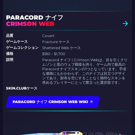
PARACORD ナイフ
CRIMSON WEB
品質
Covert
ゲームケース
Fracture ケース
ゲームコレクション
Shattered Web ケース
価格
$180 – $1,700
説明
Paracord ナイフ | Crimson Webは、目を引くクリ
ムゾンと黒のウェブ模様を誇り、ゲーム内で最高の
Paracord ナイフスキンの1つとなっています。手頃
な価格にもかかわらず、このナイフは目立つデザイ
ンであり、財布を空にすることなく独特なスキンを
求めるプレイヤーにとって際立った選択肢です。
SKIN.CLUBケース
PARACORD ナイフ CRIMSON WEB WIKI