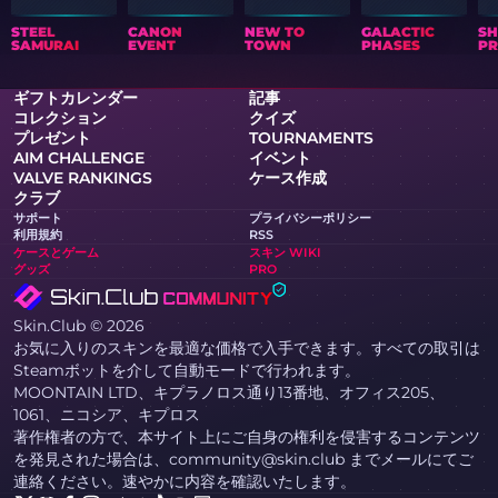
STEEL
CANON
NEW TO
GALACTIC
S
SAMURAI
EVENT
TOWN
PHASES
PR
ギフトカレンダー
記事
コレクション
クイズ
プレゼント
TOURNAMENTS
AIM CHALLENGE
イベント
VALVE RANKINGS
ケース作成
クラブ
サポート
プライバシーポリシー
利用規約
RSS
ケースとゲーム
スキン WIKI
グッズ
PRO
Skin.Club © 2026
お気に入りのスキンを最適な価格で入手できます。すべての取引は
Steamボットを介して自動モードで行われます。
MOONTAIN LTD、キプラノロス通り13番地、オフィス205、
1061、ニコシア、キプロス
著作権者の方で、本サイト上にご自身の権利を侵害するコンテンツ
を発見された場合は、community@skin.club までメールにてご
連絡ください。速やかに内容を確認いたします。