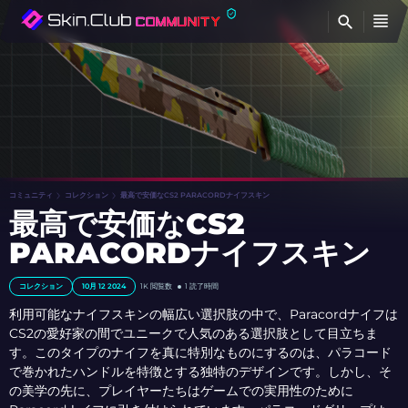
検
コミュニティ
コレクション
最高で安価なCS2 PARACORDナイフスキン
最高で安価なCS2
PARACORDナイフスキン
コレクション
10月 12 2024
1K
閲覧数
1 読了時間
利用可能なナイフスキンの幅広い選択肢の中で、Paracordナイフは
CS2の愛好家の間でユニークで人気のある選択肢として目立ちま
す。このタイプのナイフを真に特別なものにするのは、パラコード
で巻かれたハンドルを特徴とする独特のデザインです。しかし、そ
の美学の先に、プレイヤーたちはゲームでの実用性のために