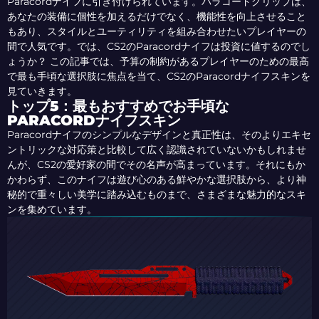
Paracordナイフに引き付けられています。パラコードグリップは、
あなたの装備に個性を加えるだけでなく、機能性を向上させること
もあり、スタイルとユーティリティを組み合わせたいプレイヤーの
間で人気です。では、CS2のParacordナイフは投資に値するのでし
ょうか？ この記事では、予算の制約があるプレイヤーのための最高
で最も手頃な選択肢に焦点を当て、CS2のParacordナイフスキンを
見ていきます。
トップ5：最もおすすめでお手頃な
PARACORDナイフスキン
Paracordナイフのシンプルなデザインと真正性は、そのよりエキセ
ントリックな対応策と比較して広く認識されていないかもしれませ
んが、CS2の愛好家の間でその名声が高まっています。それにもか
かわらず、このナイフは遊び心のある鮮やかな選択肢から、より神
秘的で重々しい美学に踏み込むものまで、さまざまな魅力的なスキ
ンを集めています。