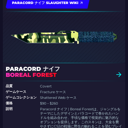
PARACORD ナイフ SLAUGHTER WIKI
PARACORD ナイフ
BOREAL FOREST
品質
Covert
ゲームケース
Fracture ケース
ゲームコレクション
Shattered Web ケース
価格
$90 – $260
説明
Paracord ナイフ | Boreal Forestは、ジャングルを
テーマにしたデザインとパラコードで巻かれたハン
ドルを組み合わせ、手頃な価格で視覚的に魅力的な
オプションを提供します。このスキンは、大金を費
やさずにCS2の戦場に野生の触れることを望むプレイ