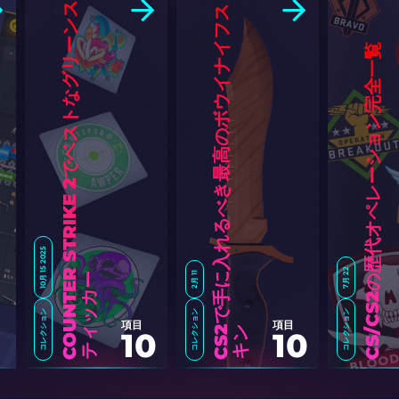
C
O
U
N
T
E
R
S
T
R
I
K
E
2
で
ベ
ス
ト
な
グ
リ
ー
ン
ス
テ
ィ
ッ
カ
C
S
で
手
に
入
れ
る
べ
き
最
高
の
ボ
ウ
イ
ナ
イ
フ
ス
キ
CS/CS2の歴代オペレーション完全一覧
10月 15 2025
7月 22
2月 11
ー
コレクション
コレクション
コレクション
項目
項目
2
ン
10
10