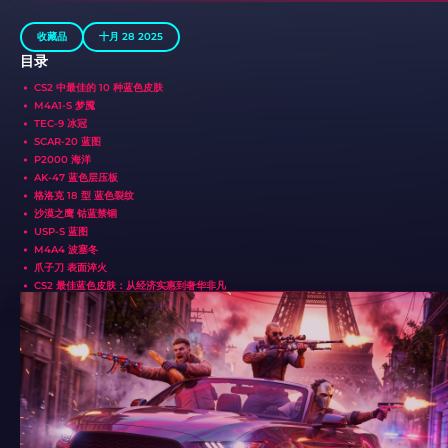
收藏品
十月 28 2025
目录
CS2 中最佳的 10 种蓝色皮肤
M4A1-S 梦魇
TEC-9 冰冠
SCAR-20 蓝图
P2000 海洋
AK-47 蓝色层压板
格洛克 18 型 蓝色裂纹
沙漠之鹰 钴蓝禁锢
USP-S 蓝图
M4A4 波塞冬
爪子刀 表面淬火
CS2 最佳蓝色皮肤：从经济实惠到奢华非凡