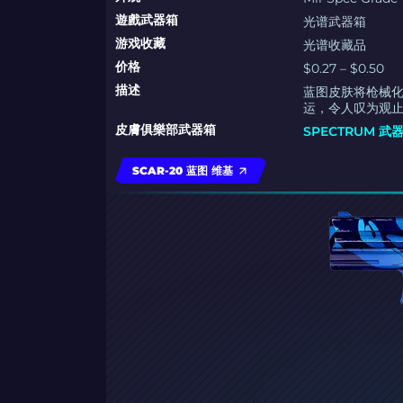
遊戲武器箱
光谱武器箱
游戏收藏
光谱收藏品
价格
$0.27 – $0.50
描述
蓝图皮肤将枪械
运，令人叹为观
皮膚俱樂部武器箱
SPECTRUM 武
SCAR-20 蓝图 维基