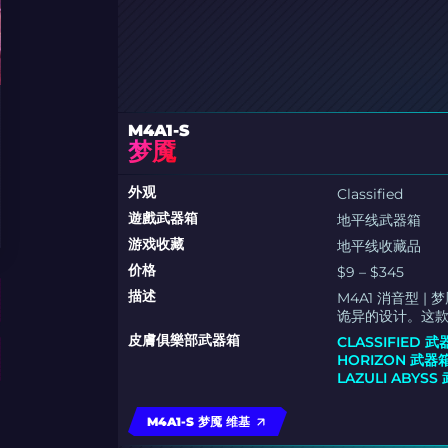
M4A1-S
梦魇
外观
Classified
遊戲武器箱
地平线武器箱
游戏收藏
地平线收藏品
价格
$9 – $345
描述
M4A1 消音型
诡异的设计。这
皮膚俱樂部武器箱
CLASSIFIED 
HORIZON 武器
LAZULI ABYSS
M4A1-S 梦魇 维基