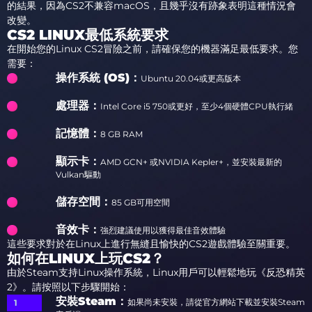
的結果，因為CS2不兼容macOS，且幾乎沒有跡象表明這種情況會
改變。
CS2 LINUX最低系統要求
在開始您的Linux CS2冒險之前，請確保您的機器滿足最低要求。您
需要：
操作系統 (OS)：
Ubuntu 20.04或更高版本
處理器：
Intel Core i5 750或更好，至少4個硬體CPU執行緒
記憶體：
8 GB RAM
顯示卡：
AMD GCN+ 或NVIDIA Kepler+，並安裝最新的
Vulkan驅動
儲存空間：
85 GB可用空間
音效卡：
強烈建議使用以獲得最佳音效體驗
這些要求對於在Linux上進行無縫且愉快的CS2遊戲體驗至關重要。
如何在LINUX上玩CS2？
由於Steam支持Linux操作系統，Linux用戶可以輕鬆地玩《反恐精英
2》。請按照以下步驟開始：
安裝Steam
：
如果尚未安裝，請從官方網站下載並安裝Steam