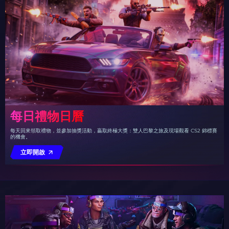
每日禮物日曆
每天回來領取禮物，並參加抽獎活動，贏取終極大獎：雙人巴黎之旅及現場觀看 CS2 錦標賽
的機會。
立即開啟