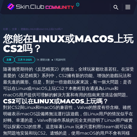
查
社群
文章
您能在LINUX或MACOS上玩CS2吗？
您能在LINUX或MACOS上玩
CS2吗？
文章
三月 11 2025
1K
瀏覽次數
1 閱讀時間
隨著備受期待的《反恐精英2》的推出，全球玩家都欣喜若狂。在深受
喜愛的《反恐精英》系列中，CS2擁有新的功能、增強的遊戲玩法和
最先進的圖形。但是，對於一些遊戲玩家來說，有一個大問題：是否
可以在Linux或macOS上玩CS2？本教程旨在通過為Linux和
macOS用戶提供可理解的解決方案和有用的指南來澄清這個問題。
CS2可以在LINUX或MACOS上玩嗎？
對於CS2與Linux和macOS的兼容性，Valve的態度有些含糊。雖然
明確表示macOS設備將無法運行該遊戲，但Linux用戶的情況似乎在
好轉。幸運的是，Valve對操作系統的完全支持證明了Linux用戶確實
可以探索CS2的世界。這意味著Linux 玩家只需利用Steam就可以毫
無問題地安裝和玩CS2。遺憾的是，使用macOS的用戶不會有同樣