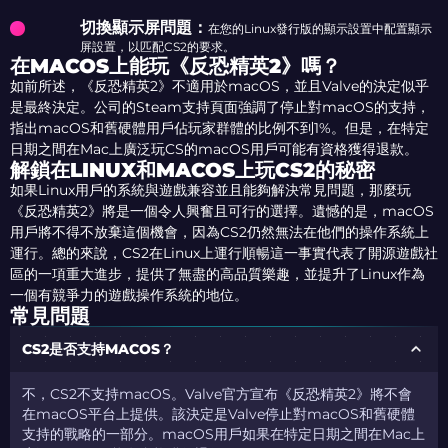
切換顯示屏問題
：
在您的Linux發行版的顯示設置中配置顯示
屏設置，以匹配CS2的要求。
在MACOS上能玩《反恐精英2》嗎？
如前所述，《反恐精英2》不適用於macOS，並且Valve的決定似乎
是最終決定。公司的Steam支持頁面強調了停止對macOS的支持，
指出macOS和舊硬體用戶佔玩家群體的比例不到1%。但是，在特定
日期之間在Mac上廣泛玩CS的macOS用戶可能有資格獲得退款。
解鎖在LINUX和MACOS上玩CS2的秘密
如果Linux用戶的系統與遊戲兼容並且能夠解決常見問題，那麼玩
《反恐精英2》將是一個令人興奮且可行的選擇。遺憾的是，macOS
用戶將不得不放棄這個機會，因為CS2仍然無法在他們的操作系統上
運行。總的來說，CS2在Linux上運行順暢這一事實代表了開源遊戲社
區的一項重大進步，提供了無盡的高品質樂趣，並提升了Linux作為
一個有競爭力的遊戲操作系統的地位。
常見問題
CS2是否支持MACOS？
不，CS2不支持macOS。Valve官方宣布《反恐精英2》將不會
在macOS平台上提供。該決定是Valve停止對macOS和舊硬體
支持的戰略的一部分。macOS用戶如果在特定日期之間在Mac上