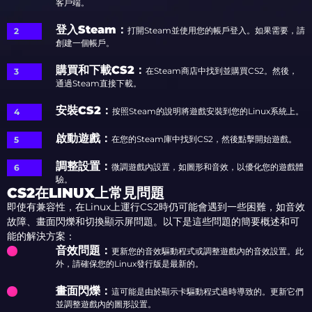
客戶端。
登入Steam
：
打開Steam並使用您的帳戶登入。如果需要，請
創建一個帳戶。
購買和下載CS2
：
在Steam商店中找到並購買CS2。然後，
通過Steam直接下載。
安裝CS2
：
按照Steam的說明將遊戲安裝到您的Linux系統上。
啟動遊戲
：
在您的Steam庫中找到CS2，然後點擊開始遊戲。
調整設置
：
微調遊戲內設置，如圖形和音效，以優化您的遊戲體
驗。
CS2在LINUX上常見問題
即使有兼容性，在Linux上運行CS2時仍可能會遇到一些困難，如音效
故障、畫面閃爍和切換顯示屏問題。以下是這些問題的簡要概述和可
能的解決方案：
音效問題
：
更新您的音效驅動程式或調整遊戲內的音效設置。此
外，請確保您的Linux發行版是最新的。
畫面閃爍
：
這可能是由於顯示卡驅動程式過時導致的。更新它們
並調整遊戲內的圖形設置。