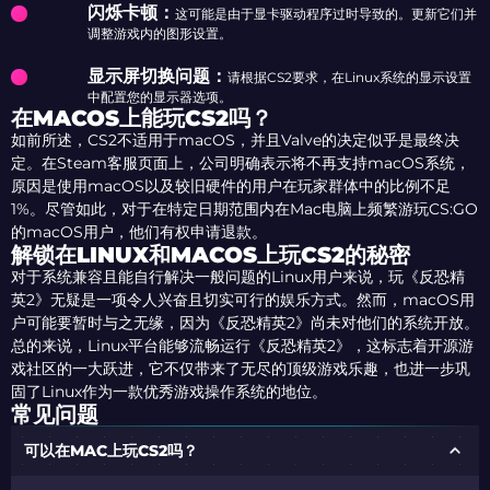
闪烁卡顿：
这可能是由于显卡驱动程序过时导致的。更新它们并
调整游戏内的图形设置。
显示屏切换问题：
请根据CS2要求，在Linux系统的显示设置
中配置您的显示器选项。
在MACOS上能玩CS2吗？
如前所述，CS2不适用于macOS，并且Valve的决定似乎是最终决
定。在Steam客服页面上，公司明确表示将不再支持macOS系统，
原因是使用macOS以及较旧硬件的用户在玩家群体中的比例不足
1%。尽管如此，对于在特定日期范围内在Mac电脑上频繁游玩CS:GO
的macOS用户，他们有权申请退款。
解锁在LINUX和MACOS上玩CS2的秘密
对于系统兼容且能自行解决一般问题的Linux用户来说，玩《反恐精
英2》无疑是一项令人兴奋且切实可行的娱乐方式。然而，macOS用
户可能要暂时与之无缘，因为《反恐精英2》尚未对他们的系统开放。
总的来说，Linux平台能够流畅运行《反恐精英2》，这标志着开源游
戏社区的一大跃进，它不仅带来了无尽的顶级游戏乐趣，也进一步巩
固了Linux作为一款优秀游戏操作系统的地位。
常见问题
可以在MAC上玩CS2吗？