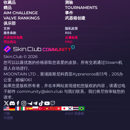
收藏品
测验
赠品
TOURNAMENTS
AIM CHALLENGE
事件
VALVE RANKINGS
武器箱创建
俱乐部
支持
隐私政策
服务条款
RSS
武器箱與遊戲
皮膚維基
周边商品
PRO
Skin.Club © 2026
您可以以最优惠的价格获取您喜爱的皮肤。所有交易通过Steam机
器人自动进行。
MOONTAIN LTD，塞浦路斯尼科西亚Kypranoros街13号，205办
公室，邮编1061
如果您是版权所有者，并在本网站发现侵犯您版权的内容，请通过电
子邮件 community@skin.club 与我们联系。我们将尽快审核您的
请求。
刀箱
AWP 武器箱
代理案