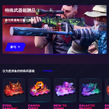
特殊武器箱贈品
参与常规每日箱子抽奖
参与
仅为您准备的特殊武器箱
所有武器箱
STEEL
CANON
NEW TO
GALACTIC
S
SAMURAI
EVENT
TOWN
PHASES
PR