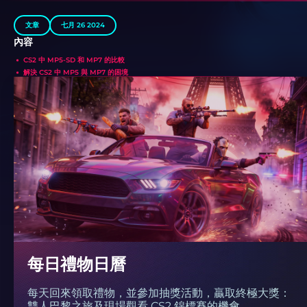
文章
七月 26 2024
內容
CS2 中 MP5-SD 和 MP7 的比較
解決 CS2 中 MP5 與 MP7 的困境
每日禮物日曆
每天回來領取禮物，並參加抽獎活動，贏取終極大獎：
雙人巴黎之旅及現場觀看 CS2 錦標賽的機會。