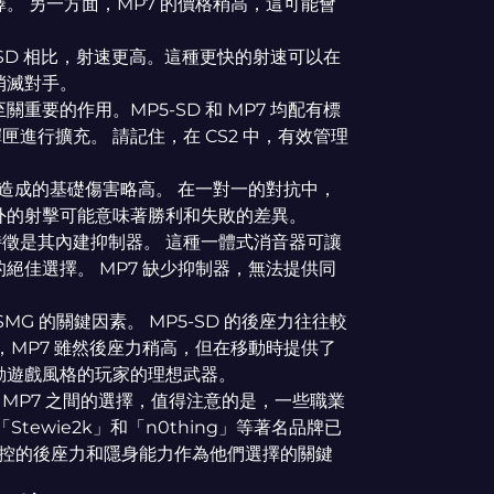
。 另一方面，MP7 的價格稍高，這可能會
-SD 相比，射速更高。這種更快的射速可以在
消滅對手。
關重要的作用。MP5-SD 和 MP7 均配有標
匣進行擴充。 請記住，在 CS2 中，有效管理
擊造成的基礎傷害略高。 在一對一的對抗中，
外的射擊可能意味著勝利和失敗的差異。
著特徵是其內建抑制器。 這種一體式消音器可讓
絕佳選擇。 MP7 缺少抑制器，無法提供同
MG 的關鍵因素。 MP5-SD 的後座力往往較
，MP7 雖然後座力稍高，但在移動時提供了
動遊戲風格的玩家的理想武器。
 和 MP7 之間的選擇，值得注意的是，一些職業
ewie2k」和「n0thing」等著名品牌已
其可控的後座力和隱身能力作為他們選擇的關鍵