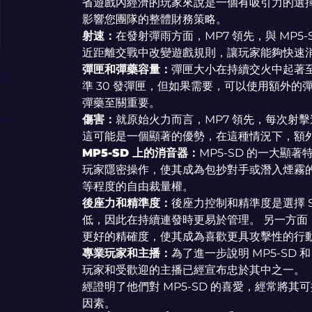
省遊戲內經濟的玩家來說是一個有吸引力的選擇
影響您團隊的整體財務策略。
射速：
在發射彈雨方面，MP7 領先，與 MP5
近距離交戰中改變遊戲規則，讓玩家能夠快速
彈匣和彈藥容量：
​​彈匣大小在持續交火中起著至
準 30 發彈匣，但如果需要，可以使用額外的彈
彈藥至關重要。
傷害：
就原始火力而言，MP7 領先，每次射
這可能是一個顯著的優勢，在這種情況下，額
MP5-SD 上的消音器：
MP5-SD 的一大顯
玩家隱密操作，使其成為包抄對手或潛入煙霧的
等程度的自由裁量權。
後座力和精準度：
後座力控制和精準度是選擇 S
低，因此在持續連發時更易於管理。 另一方面
更好的精確度，使其成為喜歡更具攻擊性的行
專業玩家和主播：
為了進一步說明 MP5-SD
玩家和受歡迎的主播已經宣布忠於其中之一。 「St
經證明了他們對 MP5-SD 的喜愛，經常將
因素。