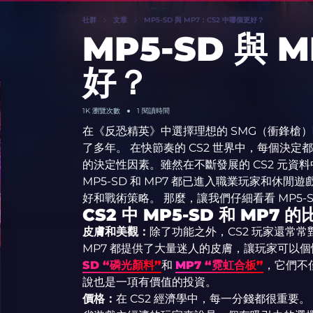
社群
文章
MP5-SD 與 MP7：CS2 中哪個更好？
MP5-SD 與 
好？
1K
瀏覽次數
1 閱讀時間
在《反恐精英》中選擇理想的 SMG（衝鋒槍）時，
了多年。 在快節奏的 CS2 世界中，每個決
的決定性因素。雖然在不斷發展的 CS2 元
MP5-SD 和 MP7 都已進入職業玩家和休
好和戰術策略。 那麼，讓我們仔細看看 MP5-SD
CS2 中 MP5-SD 和 MP7 的
皮膚和美觀：
除了功能之外，CS2 玩家還常常對
MP7 都提供了大量迷人的皮膚，讓玩家可以
SD “磷光顏料”
和
MP7 “霓虹合板”
，它們不
說也是一項有價值的投資。
價格：
在 CS2 經濟學中，每一分錢都很重要。