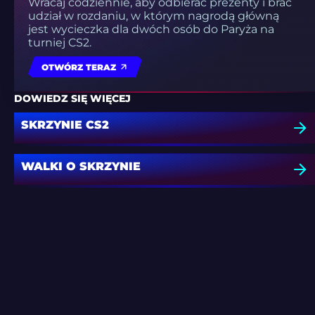
Wracaj codziennie, aby odbierać prezenty i brać
udział w rozdaniu, w którym nagrodą główną
jest wycieczka dla dwóch osób do Paryża na
turniej CS2.
OTWÓRZ TERAZ
DOWIEDZ SIĘ WIĘCEJ
SKRZYNIE CS2
WALKI O SKRZYNIE