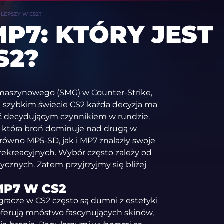
 LEPSZY W CS2?
MP7: KTÓRY JEST
S2?
u maszynowego (SMG) w Counter-Strike,
W szybkim świecie CS2 każda decyzja ma
yć decydującym czynnikiem w rundzie.
, która broń dominuje nad drugą w
równo MP5-SD, jak i MP7 znalazły swoje
rekreacyjnych. Wybór często zależy od
tycznych. Zatem przyjrzyjmy się bliżej
MP7 W CS2
gracze w CS2 często są dumni z estetyki
 oferują mnóstwo fascynujących skinów,