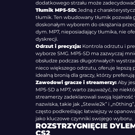
dodatkowego strzału może zadecydować o
Tłumik MP5-SD:
Jedną z charakterysty
tłumik. Ten wbudowany tłumik pozwala gr
doskonałym wyborem do okrążania przeci
dym. MP7, nieposiadający tłumika, nie o
dyskrecji.
Odrzut i precyzja:
Kontrola odrzutu i pr
wyborze SMG. MP5-SD ma zazwyczaj mniej
obsłudze podczas długotrwałych wystrza
nieco większego odrzutu, oferuje lepszą p
idealną bronią dla graczy, którzy preferują
Zawodowi gracze i streamerzy:
Aby jes
MP5-SD a MP7, warto zauważyć, że niektó
streamerzy zadeklarowali swoją lojalność
nazwiska, takie jak „Stewie2k” i „n0thing
często podkreślając łatwiejszy w opanowa
jako kluczowe czynniki swojego wyboru.
ROZSTRZYGNIĘCIE DYLE
CS2