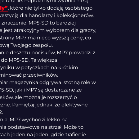
je bronie. Popularnymi wyborami są
dy”
, które nie tylko dodają osobistego
stycją dla handlarzy i kolekcjonerów.
znaczenie. MP5-SD to bardziej
że jest atrakcyjnym wyborem dla graczy,
 strony MP7 ma nieco wyższą cenę, co
sową Twojego zespołu.
anie deszczu pocisków, MP7 prowadzi z
 do MP5-SD. Ta większa
yniku w potyczkach na krótkim
liminować przeciwników.
iar magazynka odgrywa istotną rolę w
-SD, jak i MP7 są dostarczane ze
ów, ale można je rozszerzyć o
czne. Pamiętaj jednak, że efektywne
2.
nia, MP7 wychodzi lekko na
nia podstawowe na strzał. Może to
ch jeden na jeden, gdzie trafienie