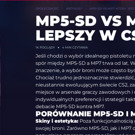
SPOŁECZNOŚĆ
ARTYKUŁY
MP5-SD VS MP7: KTÓRY JEST
MP5-SD VS 
LEPSZY W C
1K
POGLĄDY
4 MIN CZYTANIA
Jeśli chodzi o wybór idealnego pistolet
spór między MP5-SD a MP7 trwa od lat. 
znaczenie, a wybór broni może często b
Chociaż trudno jednoznacznie stwierdzić
nieustannie ewoluującym świecie CS2, za
miejsce w arsenale graczy zawodowych i 
indywidualnych preferencji i strategii tak
debacie MP5-SD kontra MP7.
PORÓWNANIE MP5-SD I 
Skiny i estetyka:
Poza funkcjonalnością 
swojej broni. Zarówno MP5-SD, jak i MP7