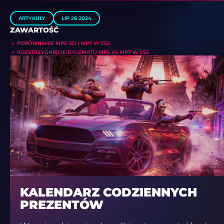
ARTYKUŁY
LIP 26 2024
ZAWARTOŚĆ
PORÓWNANIE MP5-SD I MP7 W CS2
ROZSTRZYGNIĘCIE DYLEMATU MP5 VS MP7 W CS2
KALENDARZ CODZIENNYCH
PREZENTÓW