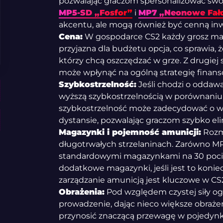
pozwalając graczom spersonalizować swo
MP5-SD „Fosfor”
i
MP7 „Neonowe Fał
akcentu, ale mogą również być cenną inwe
Cena:
W gospodarce CS2 każdy grosz ma 
przyjazna dla budżetu opcja, co sprawia, 
którzy chcą oszczędzać w grze. Z drugiej
może wpłynąć na ogólną strategię finan
Szybkostrzelność:
Jeśli chodzi o oddaw
wyższą szybkostrzelnością w porównaniu
szybkostrzelność może zadecydować o w
dystansie, pozwalając graczom szybko e
Magazynki i pojemność amunicji:
Rozm
długotrwałych strzelaninach. Zarówno MP5
standardowymi magazynkami na 30 pocisk
dodatkowe magazynki, jeśli jest to konie
zarządzanie amunicją jest kluczowe w CS
Obrażenia:
Pod względem czystej siły og
prowadzenie, dając nieco większe obraże
przynosić znaczącą przewagę w pojedynka