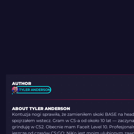
AUTHOR
TYLER ANDERSON
ABOUT TYLER ANDERSON
Kontuzja nogi sprawiła, że zamieniłem skoki BASE na heads
spojrzałem wstecz. Gram w CS-a od około 10 lat — zaczynał
grinduję w CS2. Obecnie mam Faceit Level 10. Profesjonal
jeszcze od czasów CS:GO; NiKo jest moim ulubionym zaw