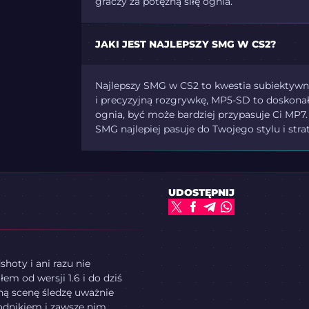
graczy za potężną siłę ognia.
JAKI JEST NAJLEPSZY SMG W CS2?
Najlepszy SMG w CS2 to kwestia subiektywna, 
i precyzyjną rozgrywkę, MP5-SD to doskonały
ognia, być może bardziej przypasuje Ci MP
SMG najlepiej pasuje do Twojego stylu i strat
UDOSTĘPNIJ
hoty i ani razu nie
em od wersji 1.6 i do dziś
ną scenę śledzę uważnie
odnikiem i zawsze nim