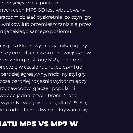
 zwycięstwie a porażce.
cznych cech MP5-SD jest wbudowany
aczom działać dyskretnie, co czyni go
wników lub przemieszczania się przez
feruje takiego samego poziomu
ecyzja są kluczowymi czynnikami przy
szy odrzut, co czyni go łatwiejszym w
łów. Z drugiej strony MP7, pomimo
recyzję w czasie ruchu, co czyni go
 bardziej agresywny, mobilny styl gry.
zcze bardziej rozjaśnić wybór między
rzy zawodowi gracze i popularni
 wobec jednej z tych broni. Znane
”, wyraziły swoją sympatię dla MP5-SD,
niu odrzut i możliwość ukrywania się
MATU MP5 VS MP7 W