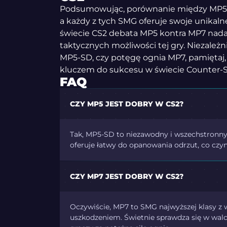
Podsumowując, porównanie między MP5-S
a każdy z tych SMG oferuje swoje unikal
świecie CS2 debata MP5 kontra MP7 nada
taktycznych możliwości tej gry. Niezależn
MP5-SD, czy potęgę ognia MP7, pamiętaj,
kluczem do sukcesu w świecie Counter-St
FAQ
CZY MP5 JEST DOBRY W CS2?
Tak, MP5-SD to niezawodny i wszechstronny
oferuje łatwy do opanowania odrzut, co czyn
CZY MP7 JEST DOBRY W CS2?
Oczywiście, MP7 to SMG najwyższej klasy z
uszkodzeniem. Świetnie sprawdza się w walce