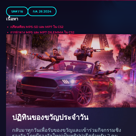
บทความ
ก.ค. 26 2024
เนื้อหา
เปรียบเทียบ MP5-SD และ MP7 ใน CS2
การนำทาง MP5 และ MP7 DILEMMA ใน CS2
ปฏิทินของขวัญประจำวัน
กลับมาทุกวันเพื่อรับของขวัญและเข้าร่วมกิจกรรมชิง
รางวัล โดยมีรางวัลใหญ่เป็นทริปปารีสสำหรับ 2 คน