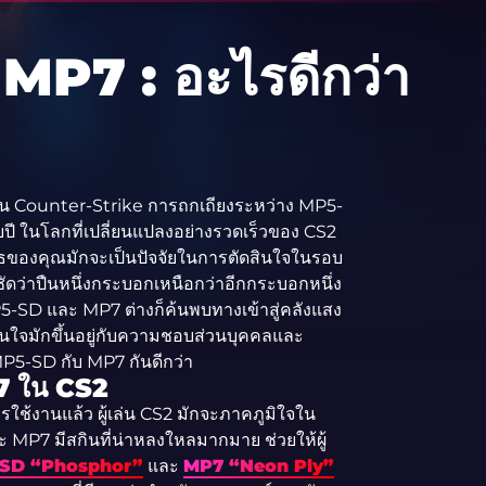
P7 : อะไรดีกว่า
ติใน Counter-Strike การถกเถียงระหว่าง MP5-
ี ในโลกที่เปลี่ยนแปลงอย่างรวดเร็วของ CS2
ธของคุณมักจะเป็นปัจจัยในการตัดสินใจในรอบ
่ชัดว่าปืนหนึ่งกระบอกเหนือกว่าอีกกระบอกหนึ่ง
P5-SD และ MP7 ต่างก็ค้นพบทางเข้าสู่คลังแสง
สินใจมักขึ้นอยู่กับความชอบส่วนบุคคลและ
 MP5-SD กับ MP7 กันดีกว่า
7 ใน CS2
ใช้งานแล้ว ผู้เล่น CS2 มักจะภาคภูมิใจใน
P7 มีสกินที่น่าหลงใหลมากมาย ช่วยให้ผู้
SD “Phosphor”
และ
MP7 “Neon Ply”