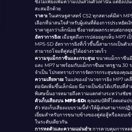
ซึ่งไม่เพียงเพิ่มความเป็นส่วนตัวเท่านั้น แต่ยัง
สะสมอีกด้วย
ราคา:
ในเศรษฐศาสตร์ CS2 ทุกสตางค์มีค่า MP5-S
เลือกที่น่าสนใจสำหรับผู้เล่นที่ต้องการประหยั
ราคาสูงกว่าเล็กน้อย ซึ่งอาจส่งผลกระทบต่อกล
อัตราการยิง:
เมื่อพูดถึงการปล่อยลูกเห็บ MP7 เป็น
MP5-SD อัตราการยิงที่เร็วขึ้นนี้สามารถเป็นตัวเ
สามารถโจมตีคู่ต่อสู้ได้อย่างรวดเร็ว
ความจุแม็กกาซีนและกระสุน:
ขนาดแม็กกาซีนมีบ
และ MP7 มาพร้อมกับแม็กกาซีนมาตรฐาน 30 รอ
จำเป็น โปรดทราบว่าการจัดการกระสุนของคุณอย
ความเสียหาย:
ในแง่ของอำนาจการยิง MP7 เคลื่
ต่อนัดเพิ่มขึ้นเล็กน้อย นี่อาจเป็นข้อได้เปรียบท
พิเศษนั้นอาจหมายถึงความแตกต่างระหว่างชัย
ตัวเก็บเสียงบน MP5-SD:
คุณสมบัติที่โดดเด่นป
ตัว ท่อเก็บเสียงแบบรวมนี้ทำให้ผู้เล่นสามารถปฏิบ
เยี่ยมสำหรับการขนาบข้างของคู่ต่อสู้หรือลอบเข
ในระดับเดียวกัน
การหดตัวและความแม่นยำ:
การควบคุมการหดตั