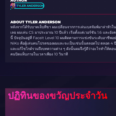
AUTHOR
TYLER ANDERSON
ABOUT TYLER ANDERSON
หลังจากได้รับบาดเจ็บที่ขา ผมเปลี่ยนจากการเล่นเบสจัมพ์มาล่าหัว
เลย ผมเล่น CS มาประมาณ 10 ปีแล้ว เริ่มตั้งแต่เวอร์ชัน 1.6 และยังค
นี้ ปัจจุบันอยู่ที่ Faceit Level 10 ผมติดตามการแข่งขันระดับอาชีพอ
NiKo คือผู้เล่นคนโปรดของผมและจะเป็นเช่นนั้นตลอดไป ตลอด 4 ปี
และแก้ไขไกด์รวมถึงบทความต่าง ๆ ดังนั้นผมจึงรู้ดีว่าอะไรทำให้คอ
คนปิดแท็บภายในเวลาเพียง 10 วินาที
ปฏิทินของขวัญประจำวัน