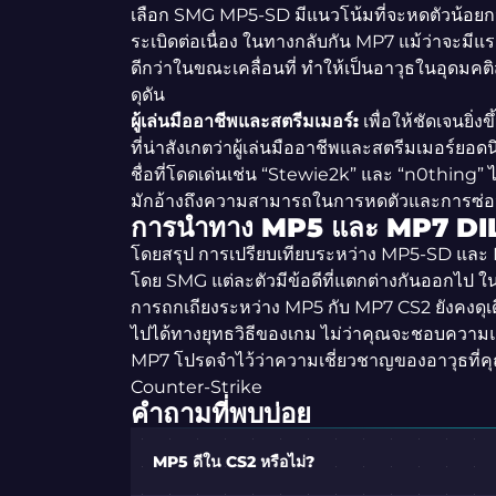
เลือก SMG MP5-SD มีแนวโน้มที่จะหดตัวน้อยกว
ระเบิดต่อเนื่อง ในทางกลับกัน MP7 แม้ว่าจะมีแรง
ดีกว่าในขณะเคลื่อนที่ ทำให้เป็นอาวุธในอุดมคติส
ดุดัน
ผู้เล่นมืออาชีพและสตรีมเมอร์:
เพื่อให้ชัดเจนยิ่
ที่น่าสังเกตว่าผู้เล่นมืออาชีพและสตรีมเมอร์ยอ
ชื่อที่โดดเด่นเช่น “Stewie2k” และ “n0thing”
มักอ้างถึงความสามารถในการหดตัวและการซ่อนตั
การนำทาง MP5 และ MP7 D
โดยสรุป การเปรียบเทียบระหว่าง MP5-SD และ 
โดย SMG แต่ละตัวมีข้อดีที่แตกต่างกันออกไป ใ
การถกเถียงระหว่าง MP5 กับ MP7 CS2 ยังคงดุเ
ไปได้ทางยุทธวิธีของเกม ไม่ว่าคุณจะชอบควา
MP7 โปรดจำไว้ว่าความเชี่ยวชาญของอาวุธที่คุ
Counter-Strike
คำถามที่พบบ่อย
MP5 ดีใน CS2 หรือไม่?