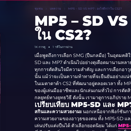
ชุมชน
บทความ
MP5 – SD VS MP7 : อะไรดีกว่าใน CS2?
MP5 – SD VS M
ใน CS2?
1K
การดู
1 าทีในการอ่าน
เมื่อพูดถึงการเลือก SMG (ปืนกลมือ) ในอุดมค
SD และ MP7 ดำเนินไปอย่างดุเดือดมานานหลายป
ทุกการตัดสินใจมีความสำคัญ และการเลือกอาวุ
นั้น แม้ว่าจะเป็นความท้าทายที่จะยืนยันอย่างแน
ในเมตาดาต้า CS2 ที่พัฒนาอยู่ตลอดเวลา ทั้ง M
ของผู้เล่นมืออาชีพและนักเล่นเกมทั่วไป การตัด
กลยุทธ์ทางยุทธวิธี ดังนั้น เรามาดูการอภิปราย
เปรียบเทียบ MP5-SD และ MP
สกินและความสวยงาม:
นอกเหนือจากฟังก์ชันการ
ความสวยงามของอาวุธของตน ทั้ง MP5-SD และ M
เล่นปรับแต่งปืนได้ ตัวเลือกยอดนิยม ได้แก่
MP5-