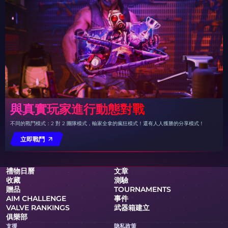
與真實玩家進行動態對戰
不同的戰鬥模式：2 對 2 團隊模式，輸家全拿的瘋狂模式！還有人人獲勝的分享模式！
立即戰鬥
禮物日曆
文章
收藏
測驗
贈品
TOURNAMENTS
AIM CHALLENGE
事件
VALVE RANKINGS
武器箱建立
俱樂部
支援
隐私政策