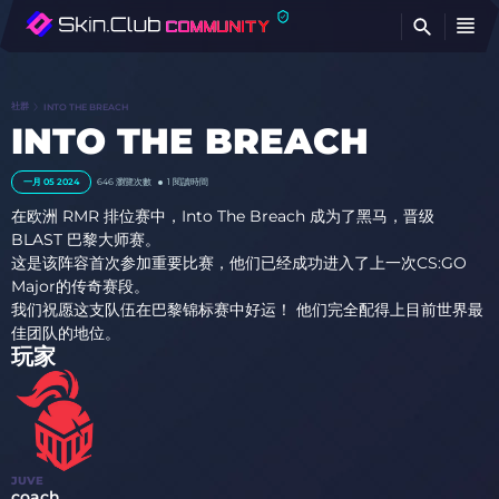
查
社群
INTO THE BREACH
INTO THE BREACH
一月 05 2024
646
瀏覽次數
1 閱讀時間
在欧洲 RMR 排位赛中，Into The Breach 成为了黑马，晋级
BLAST 巴黎大师赛。
这是该阵容首次参加重要比赛，他们已经成功进入了上一次CS:GO
Major的传奇赛段。
我们祝愿这支队伍在巴黎锦标赛中好运！ 他们完全配得上目前世界最
佳团队的地位。
玩家
JUVE
coach