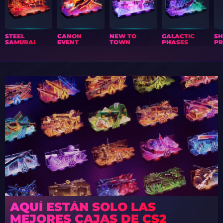
STEEL
CANON
NEW TO
GALACTIC
S
SAMURAI
EVENT
TOWN
PHASES
PR
AQUÍ ESTÁN SOLO LAS
MEJORES CAJAS DE CS2