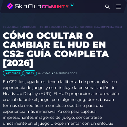
E
COMUNIDAD
ARTÍCULOS
CÓMO OCULTAR O CAMBIAR EL HUD EN CS2: GUÍA COMPLETA [2026]
CÓMO OCULTAR O
CAMBIAR EL HUD EN
CS2: GUÍA COMPLETA
[2026]
ARTÍCULOS
ENE 09
6K
VISTAS
5 MINUTOS LEÍDOS
En CS2, los jugadores tienen la libertad de personalizar su
experiencia de juego, y esto incluye la personalización del
Heads-Up Display (HUD). El HUD proporciona información
crucial durante el juego, pero algunos jugadores buscan
formas de modificarlo o incluso ocultarlo para una
experiencia más inmersiva. Ya sea para capturar
impresionantes imágenes del juego, concentrarse
únicamente en el juego o experimentar con un enfoque