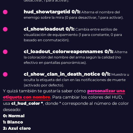
desactivar, 1 para activar).
hud_showtargetid 0/1:
Alterna el nombre del
enemigo sobre la mira (0 para desactivar, 1 para activar).
cl_showloadout 0/1:
Cambia entre estilos de
visualización de equipamiento (1 para constante, 0 para
basado en conmutación).
cl_loadout_colorweaponnames 0/1:
Alterna
la coloración del nombre del arma según la calidad (no
efectivo en pantallas panorámicas).
cl_show_clan_in_death_notice 0/1
:
Muestra u
oculta la etiqueta del clan en las notificaciones de muerte
(activado por defecto).
Y quizá también te gustaría saber cómo
personalizar una
etiqueta con nombre
. Para cambiar los colores del HUD,
usa
cl_hud_color *
, donde * corresponde al número de color
deseado:
0: Normal
1: Blanco
2: Azul claro