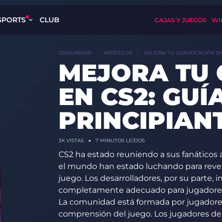
SPORTS
CLUB
CAJAS Y JUEGOS
WI
COMUNIDAD
ARTÍCULOS
MEJORA TU CLASIFICACIÓN EN
MEJORA TU 
EN CS2: GUÍ
PRINCIPIANT
3K
VISTAS
7 MINUTOS LEÍDOS
CS2 ha estado reuniendo a sus fanáticos a
el mundo han estado luchando para revel
juego. Los desarrolladores, por su parte, 
completamente adecuado para jugadores 
La comunidad está formada por jugadores 
comprensión del juego. Los jugadores 