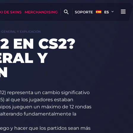
KI DE SKINS
MERCHANDISING
SOPORTE
ES
N GENERAL Y EXPLICACIÓN
2 EN CS2?
ERAL Y
N
2) representa un cambio significativo
) al que los jugadores estaban
uipos jueguen un máximo de 12 rondas
s, alterando fundamentalmente la
juego y hacer que los partidos sean más