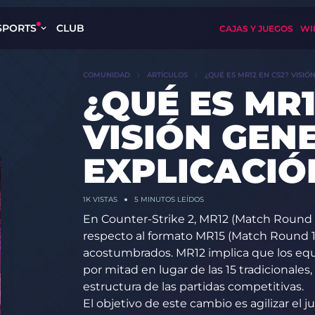
SPORTS
CLUB
CAJAS Y JUEGOS
WI
COMUNIDAD
ARTÍCULOS
¿QUÉ ES MR12 EN CS2? VISIÓ
¿QUÉ ES MR1
VISIÓN GEN
EXPLICACIÓ
1K
VISTAS
5 MINUTOS LEÍDOS
En Counter-Strike 2, MR12 (Match Round 1
respecto al formato MR15 (Match Round 15
acostumbrados. MR12 implica que los eq
por mitad en lugar de las 15 tradicionale
estructura de las partidas competitivas.
El objetivo de este cambio es agilizar el 