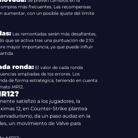
Se prevén cambios en la
 compras más frecuentes. Las recompensas
 aumentar, con un posible ajuste del límite
das:
Las remontadas serán más desafiantes,
 que se activa tras una puntuación de 2:10.
ere mayor importancia, ya que puede influir
artida.
ada ronda:
El valor de cada ronda
uencias ampliadas de los errores. Los
nda de forma estratégica, teniendo en cuenta
rmato MR12.
R12?
te satisfizo a los jugadores, la
ximas 12, en Counter-Strike plantea
servadurismo, da un paso audaz en la
es, un movimiento de Valve para