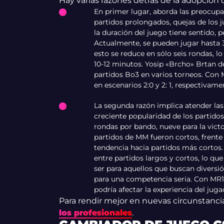
Hay varias razones detrás de la adopción 
En primer lugar, aborda las preocupa
partidos prolongados, quejas de los j
la duración del juego tiene sentido, p
Actualmente, se pueden jugar hasta 
esto se reduce en sólo seis rondas, 
10-12 minutos. Yosip «Brcho» Brtan d
partidos Bo3 en varios torneos. Con 
en escenarios 2:0 y 2: 1, respectivame
La segunda razón implica atender las 
creciente popularidad de los partid
rondas por bando, nueve para la victor
partidos de MM fueron cortos, frente 
tendencia hacia partidos más cortos. 
entre partidos largos y cortos, lo qu
ser para aquellos que buscan diversi
para una competencia seria. Con MR12
podría afectar la experiencia del juga
Para rendir mejor en nuevas circunstanc
los profesionales
.