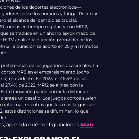
de MR12:
ciones de los deportes electrónicos—
ugadores sobre los horarios y fatiga. Recortar
ero el alcance del cambio es crucial.
30 rondas en tiempo regular, y con MR12,
lo que se traduce en un ahorro aproximado de
e HLTV analizó la duración promedio de los
MR12, la duración se acortó en 25 y 41 minutos
nte.
preferencias de los jugadores ocasionales. La
os cortos MR8 en el emparejamiento (ocho
ia) es evidente. En 2023, el 46.3% de los
al 27.4% de 2022. MR12 se alinea con la
Esta transición puede borrar la distinción
e plantea un desafío. Los juegos cortos suelen
ón informal, mientras que los más largos son
, estas distinciones se difuminan, lo que
dor.
ias, aprenda qué configuraciones
usan