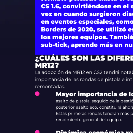
CS 1.6, convirtiéndose en e
vez en cuando surgieron dis
en eventos especiales, com
Borders de 2020, se utilizó 
los mejores equipos. Tambié
sub-tick, aprende más en n
¿CUÁLES SON LAS DIFER
MR12?
La adopción de MR12 en CS2 tendrá notabl
importancia de las rondas de pistola e int
remontadas.
Mayor importancia de lo
asalto de pistola, seguido de la gest
posterior asalto eco, constituirá aho
Estas primeras rondas tendrán más pe
rendimiento general del equipo.
Dinámica económica re