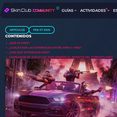
GUÍAS
ACTIVIDADES
E
ARTÍCULOS
FEB 07 2025
CONTENIDOS
¿QUÉ ES MR12?
¿CUÁLES SON LAS DIFERENCIAS ENTRE MR15 Y MR12?
¿POR QUÉ INTRODUCIR MR12?
CAMBIADOR DE JUEGO CS2: EXPLORANDO EL IMPACTO DEL FORMATO MR12