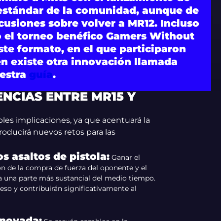
l estándar de la comunidad, aunque de
cusiones sobre volver a MR12. Incluso
o el torneo benéfico Gamers Without
este formato, en el que participaron
n existe otra innovación llamada
uestra
guía
.
ENCIAS ENTRE MR15 Y
es implicaciones, ya que acentuará la
roducirá nuevos retos para las
s asaltos de pistola:
Ganar el
ión de la compra de fuerza del oponente y el
ra una parte más sustancial del medio tiempo.
so y contribuirán significativamente al
novada: