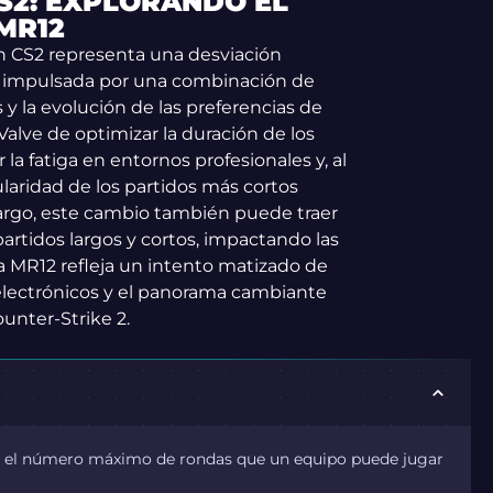
S2: EXPLORANDO EL
MR12
en CS2 representa una desviación
15, impulsada por una combinación de
y la evolución de las preferencias de
Valve de optimizar la duración de los
 la fatiga en entornos profesionales y, al
aridad de los partidos más cortos
bargo, este cambio también puede traer
partidos largos y cortos, impactando las
 a MR12 refleja un intento matizado de
electrónicos y el panorama cambiante
ounter-Strike 2.
a el número máximo de rondas que un equipo puede jugar