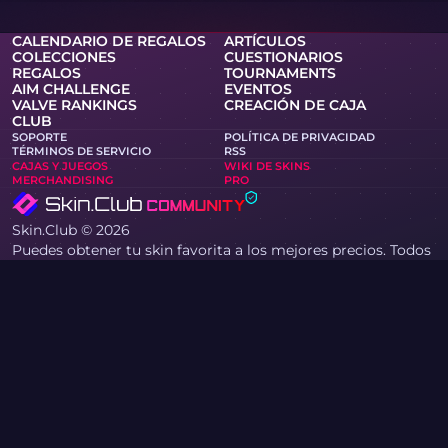
CALENDARIO DE REGALOS
ARTÍCULOS
COLECCIONES
CUESTIONARIOS
REGALOS
TOURNAMENTS
AIM CHALLENGE
EVENTOS
VALVE RANKINGS
CREACIÓN DE CAJA
CLUB
SOPORTE
POLÍTICA DE PRIVACIDAD
TÉRMINOS DE SERVICIO
RSS
CAJAS Y JUEGOS
WIKI DE SKINS
MERCHANDISING
PRO
Skin.Club © 2026
Puedes obtener tu skin favorita a los mejores precios. Todos
los intercambios funcionan en modo automático a través de
bots de Steam.
MOONTAIN LTD, Calle Kypranoros 13, oficina 205, 1061,
Nicosia, Chipre
Si usted es titular de derechos de autor y ha encontrado
materiales en el sitio que infringen sus derechos, por favor
contáctenos por correo electrónico en
community@skin.club . Revisaremos su solicitud con
prontitud.