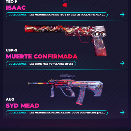
TEC-9
ISAAC
COLECCIONES
LAS MEJORES SKINS DE TEC-9 EN CS2: LISTA CLASIFICADA [2026]
USP-S
MUERTE CONFIRMADA
COLECCIONES
LAS SKINS MÁS POPULARES EN CS2
AUG
SYD MEAD
COLECCIONES
LAS MEJORES SKINS AUG CS2 EN TODOS LOS PRECIOS [2026]