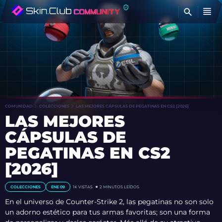
E
COMUNIDAD
COLECCIONES
LAS MEJORES CÁPSULAS DE PEGATINAS EN CS2 [2026]
LAS MEJORES
CÁPSULAS DE
PEGATINAS EN CS2
[2026]
COLECCIONES
ENE 09
1K
VISTAS
2 MINUTOS LEÍDOS
En el universo de Counter-Strike 2, las pegatinas no son solo
un adorno estético para tus armas favoritas; son una forma