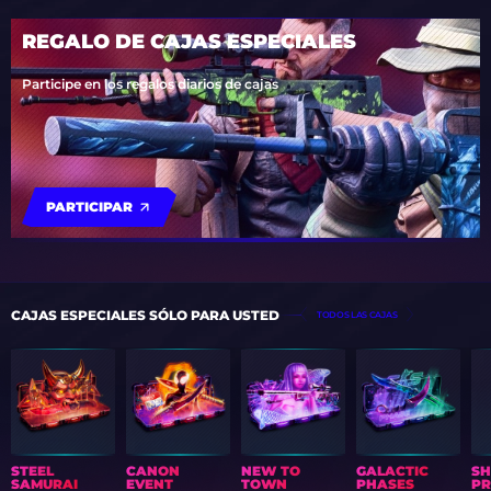
REGALO DE CAJAS ESPECIALES
Participe en los regalos diarios de cajas
PARTICIPAR
CAJAS ESPECIALES SÓLO PARA USTED
TODOS LAS CAJAS
STEEL
CANON
NEW TO
GALACTIC
S
SAMURAI
EVENT
TOWN
PHASES
PR