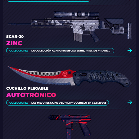
SCAR-20
ZINC
COLECCIONES
LA COLECCIÓN ACHROMA EN CS2: SKINS, PRECIOS Y RAREZA
CUCHILLO PLEGABLE
AUTOTRÓNICO
COLECCIONES
LAS MEJORES SKINS DEL "FLIP" CUCHILLO EN CS2 [2026]