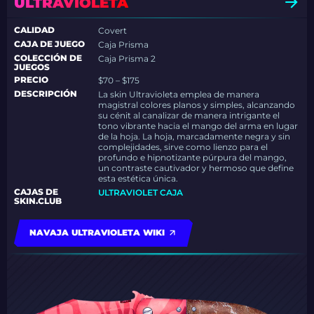
ULTRAVIOLETA
CALIDAD
Covert
CAJA DE JUEGO
Caja Prisma
COLECCIÓN DE
Caja Prisma 2
JUEGOS
PRECIO
$70 – $175
DESCRIPCIÓN
La skin Ultravioleta emplea de manera
magistral colores planos y simples, alcanzando
su cénit al canalizar de manera intrigante el
tono vibrante hacia el mango del arma en lugar
de la hoja. La hoja, marcadamente negra y sin
complejidades, sirve como lienzo para el
profundo e hipnotizante púrpura del mango,
un contraste cautivador y hermoso que define
esta estética única.
CAJAS DE
ULTRAVIOLET CAJA
SKIN.CLUB
NAVAJA ULTRAVIOLETA WIKI