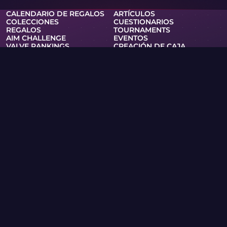
CALENDARIO DE REGALOS
ARTÍCULOS
COLECCIONES
CUESTIONARIOS
REGALOS
TOURNAMENTS
AIM CHALLENGE
EVENTOS
VALVE RANKINGS
CREACIÓN DE CAJA
CLUB
SOPORTE
POLÍTICA DE PRIVACIDAD
TÉRMINOS DE SERVICIO
RSS
CAJAS Y JUEGOS
WIKI DE SKINS
MERCHANDISING
PRO
Skin.Club © 2026
Puedes obtener tu skin favorita a los mejores precios. Todos
los intercambios funcionan en modo automático a través de
bots de Steam.
MOONTAIN LTD, Calle Kypranoros 13, oficina 205, 1061,
Nicosia, Chipre
Si usted es titular de derechos de autor y ha encontrado
materiales en el sitio que infringen sus derechos, por favor
contáctenos por correo electrónico en
community@skin.club . Revisaremos su solicitud con
prontitud.