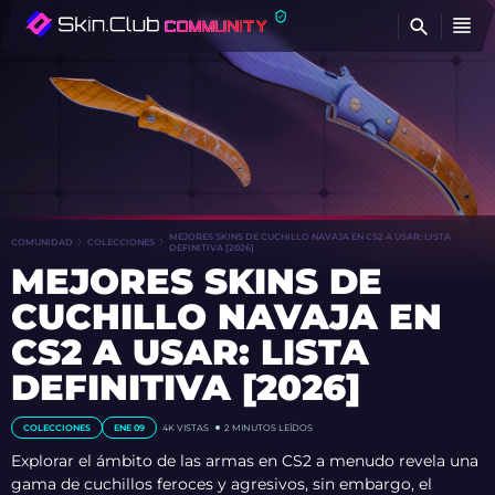
E
MEJORES SKINS DE CUCHILLO NAVAJA EN CS2 A USAR: LISTA
COMUNIDAD
COLECCIONES
DEFINITIVA [2026]
MEJORES SKINS DE
CUCHILLO NAVAJA EN
CS2 A USAR: LISTA
DEFINITIVA [2026]
COLECCIONES
ENE 09
4K
VISTAS
2 MINUTOS LEÍDOS
Explorar el ámbito de las armas en CS2 a menudo revela una
gama de cuchillos feroces y agresivos, sin embargo, el