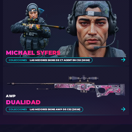
MICHAEL SYFERS
COLECCIONES
LAS MEJORES SKINS DE CT AGENT EN CS2 [2026]
AWP
DUALIDAD
COLECCIONES
LAS MEJORES SKINS AWP DE CS2 [2026]