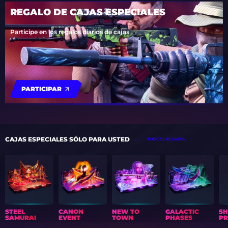
REGALO DE CAJAS ESPECIALES
Participe en los regalos diarios de cajas
PARTICIPAR
CAJAS ESPECIALES SÓLO PARA USTED
TODOS LAS CAJAS
STEEL
CANON
NEW TO
GALACTIC
S
SAMURAI
EVENT
TOWN
PHASES
PR