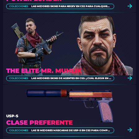
COLECCIONES
LAS MEJORES SKINS PARA NEGEV EN CS2 PARA CUALQUIER PRESUPUESTO [2026]
THE ELITE MR. MUHLIK
COLECCIONES
LAS MEJORES SKINS DE AGENTES EN CS2: ¿CUÁL ELEGIR EN 2026?
USP-S
CLASE PREFERENTE
COLECCIONES
LAS 15 MEJORES MÁSCARAS DE USP-S EN CS2 PARA COMPRAR EN 2026