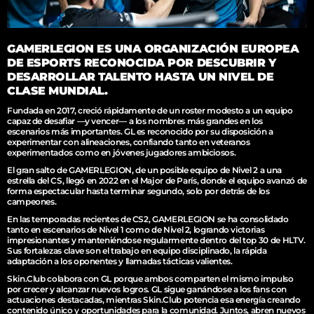
GAMERLEGION ES UNA ORGANIZACIÓN EUROPEA
DE ESPORTS RECONOCIDA POR DESCUBRIR Y
DESARROLLAR TALENTO HASTA UN NIVEL DE
CLASE MUNDIAL.
Fundada en 2017, creció rápidamente de un roster modesto a un equipo
capaz de desafiar —y vencer— a los nombres más grandes en los
escenarios más importantes. GL es reconocido por su disposición a
experimentar con alineaciones, confiando tanto en veteranos
experimentados como en jóvenes jugadores ambiciosos.
El gran salto de GAMERLEGION, de un posible equipo de Nivel 2 a una
estrella del CS, llegó en 2022 en el Major de París, donde el equipo avanzó de
forma espectacular hasta terminar segundo, solo por detrás de los
campeones.
En las temporadas recientes de CS2, GAMERLEGION se ha consolidado
tanto en escenarios de Nivel 1 como de Nivel 2, logrando victorias
impresionantes y manteniéndose regularmente dentro del top 30 de HLTV.
Sus fortalezas clave son el trabajo en equipo disciplinado, la rápida
adaptación a los oponentes y llamadas tácticas valientes.
Skin.Club colabora con GL porque ambos comparten el mismo impulso
por crecer y alcanzar nuevos logros. GL sigue ganándose a los fans con
actuaciones destacadas, mientras Skin.Club potencia esa energía creando
contenido único y oportunidades para la comunidad. Juntos, abren nuevos