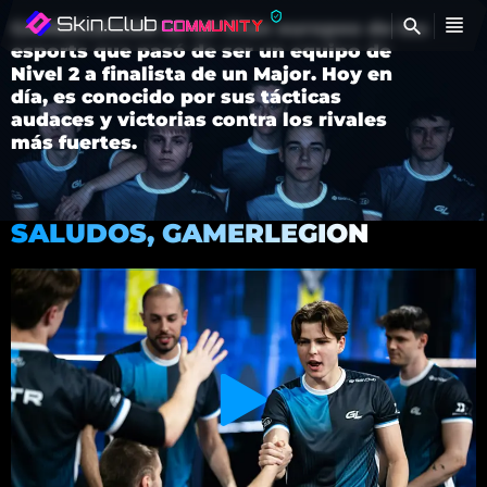
GAMERLEGION es un titán europeo de los
E
esports que pasó de ser un equipo de
Nivel 2 a finalista de un Major. Hoy en
día, es conocido por sus tácticas
audaces y victorias contra los rivales
más fuertes.
SALUDOS, GAMERLEGION