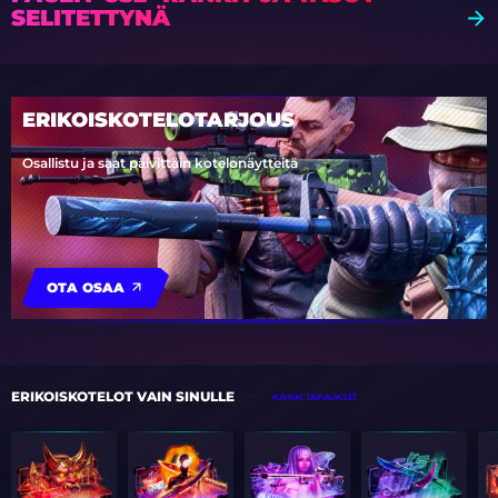
SELITETTYNÄ
ERIKOISKOTELOTARJOUS
Osallistu ja saat päivittäin kotelonäytteitä
OTA OSAA
ERIKOISKOTELOT VAIN SINULLE
KAIKKI TAPAUKSET