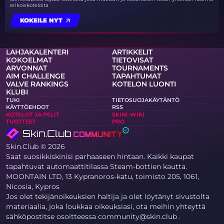
erikoiskoteloita
KOKEILE NYT
LAHJAKALENTERI
ARTIKKELIT
KOKOELMAT
TIETOVISAT
ARVONNAT
TOURNAMENTS
AIM CHALLENGE
TAPAHTUMAT
VALVE RANKINGS
KOTELON LUONTI
KLUBI
TUKI
TIETOSUOJAKÄYTÄNTÖ
KÄYTTÖEHDOT
RSS
KOTELOT JA PELIT
SKINI-WIKI
TUOTTEET
PRO
Skin.Club © 2026
Saat suosikkiskinisi parhaaseen hintaan. Kaikki kaupat
tapahtuvat automaattitilassa Steam-bottien kautta.
MOONTAIN LTD, 13 Kypranoros-katu, toimisto 205, 1061,
Nicosia, Kypros
Jos olet tekijänoikeuksien haltija ja olet löytänyt sivustolta
materiaalia, joka loukkaa oikeuksiasi, ota meihin yhteyttä
sähköpostitse osoitteessa community@skin.club .