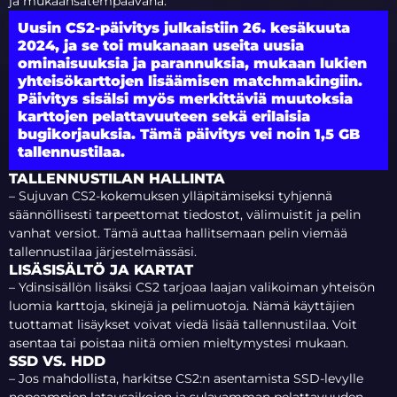
ja mukaansatempaavana.
Uusin CS2-päivitys julkaistiin 26. kesäkuuta
2024, ja se toi mukanaan useita uusia
ominaisuuksia ja parannuksia, mukaan lukien
yhteisökarttojen lisäämisen matchmakingiin.
Päivitys sisälsi myös merkittäviä muutoksia
karttojen pelattavuuteen sekä erilaisia
bugikorjauksia. Tämä päivitys vei noin 1,5 GB
tallennustilaa.
TALLENNUSTILAN HALLINTA
– Sujuvan CS2-kokemuksen ylläpitämiseksi tyhjennä
säännöllisesti tarpeettomat tiedostot, välimuistit ja pelin
vanhat versiot. Tämä auttaa hallitsemaan pelin viemää
tallennustilaa järjestelmässäsi.
LISÄSISÄLTÖ JA KARTAT
– Ydinsisällön lisäksi CS2 tarjoaa laajan valikoiman yhteisön
luomia karttoja, skinejä ja pelimuotoja. Nämä käyttäjien
tuottamat lisäykset voivat viedä lisää tallennustilaa. Voit
asentaa tai poistaa niitä omien mieltymystesi mukaan.
SSD VS. HDD
– Jos mahdollista, harkitse CS2:n asentamista SSD-levylle