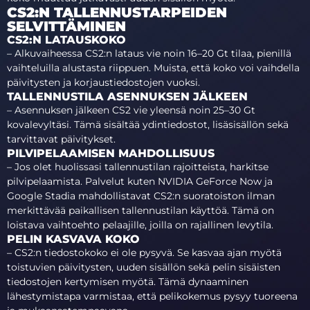
CS2:N TALLENNUSTARPEIDEN
SELVITTÄMINEN
CS2:N LATAUSKOKO
– Alkuvaiheessa CS2:n lataus vie noin 16–20 Gt tilaa, pienillä
vaihteluilla alustasta riippuen. Muista, että koko voi vaihdella
päivitysten ja korjaustiedostojen vuoksi.
TALLENNUSTILA ASENNUKSEN JÄLKEEN
– Asennuksen jälkeen CS2 vie yleensä noin 25–30 Gt
kovalevyltäsi. Tämä sisältää ydintiedostot, lisäsisällön sekä
tarvittavat päivitykset.
PILVIPELAAMISEN MAHDOLLISUUS
– Jos olet huolissasi tallennustilan rajoitteista, harkitse
pilvipelaamista. Palvelut kuten NVIDIA GeForce Now ja
Google Stadia mahdollistavat CS2:n suoratoiston ilman
merkittävää paikallisen tallennustilan käyttöä. Tämä on
loistava vaihtoehto pelaajille, joilla on rajallinen levytila.
PELIN KASVAVA KOKO
– CS2:n tiedostokoko ei ole pysyvä. Se kasvaa ajan myötä
toistuvien päivitysten, uuden sisällön sekä pelin sisäisten
tiedostojen kertymisen myötä. Tämä dynaaminen
lähestymistapa varmistaa, että pelikokemus pysyy tuoreena