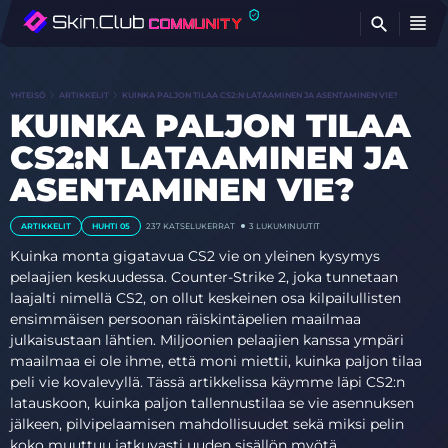
ET
YHTEISÖ
ARTIKKELIT
KUINKA PALJON TILAA CS2:N LATAAMINEN JA ASENTAMINEN VIE?
KUINKA PALJON TILAA
CS2:N LATAAMINEN JA
ASENTAMINEN VIE?
ARTIKKELIT
HUHTI 05
237
KATSELUKERRAT
3 LUKUMINUUTIT
Kuinka monta gigatavua CS2 vie on yleinen kysymys
pelaajien keskuudessa. Counter-Strike 2, joka tunnetaan
laajalti nimellä CS2, on ollut keskeinen osa kilpailullisten
ensimmäisen persoonan räiskintäpelien maailmaa
julkaisustaan lähtien. Miljoonien pelaajien kanssa ympäri
maailmaa ei ole ihme, että moni miettii, kuinka paljon tilaa
peli vie kovalevyllä. Tässä artikkelissa käymme läpi CS2:n
latauskoon, kuinka paljon tallennustilaa se vie asennuksen
jälkeen, pilvipelaamisen mahdollisuudet sekä miksi pelin
koko muuttuu jatkuvasti uuden sisällön myötä.