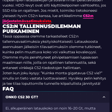
nopeampien latausaikojen ja sulavamman pelattavuuden
vuoksi. HDD-levyt ovat silti käyttökelpoinen vaihtoehto, jos
SSD-tila on rajallinen. Jos mietit, toimiiko tietokoneesi
yleisesti hyvin CS2:n kanssa, lue artikkelimme
CS2:n
järjestelmävaatimuksista
.
CS2:N TALLENNUSDILEMMAN
PURKAMINEN
Tässä oppaassa olemme tarkastelleet CS2:n
tallennusvaatimuksia yksityiskohtaisesti. Latauskoosta
asennuksen jälkeisiin tilavaatimuksiin olemme tutkineet,
kuinka pelin muuttuva koko voi vaikuttaa kovalevyysi.
Olemme myös perehtyneet pilvipelaamisen lupaavaan
maailmaan niille, joilla on rajallinen tallennustila, sekä
antaneet vinkkejä CS2-tiedostojen hallintaan.
Joten kun joku kysyy:
”Kuinka monta gigatavua CS2 vie?”
sinulla on tieto vastata luottavaisesti. Hyväksy pelin kehitys
ja tee tilaa loputtomille tunneille kilpailullista jännitystä!
FAQ
ONKO CS2 30 GT?
Ei, alkuperäinen latauskoko on noin 16–20 Gt, mutta