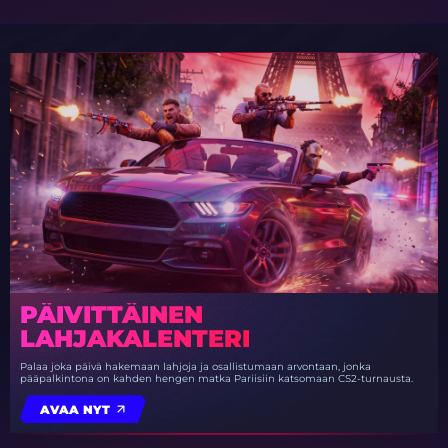
PÄIVITTÄINEN
LAHJAKALENTERI
Palaa joka päivä hakemaan lahjoja ja osallistumaan arvontaan, jonka
pääpalkintona on kahden hengen matka Pariisiin katsomaan CS2-turnausta.
AVAA NYT