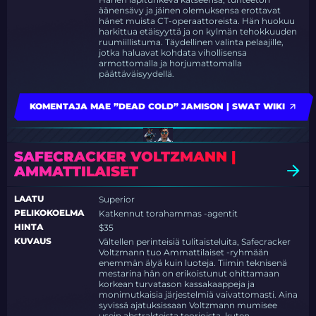
äänensävy ja jäinen olemuksensa erottavat
hänet muista CT-operaattoreista. Hän huokuu
harkittua etäisyyttä ja on kylmän tehokkuuden
ruumiillistuma. Täydellinen valinta pelaajille,
jotka haluavat kohdata vihollisensa
armottomalla ja horjumattomalla
päättäväisyydellä.
KOMENTAJA MAE ”DEAD COLD” JAMISON | SWAT WIKI
SAFECRACKER VOLTZMANN |
AMMATTILAISET
LAATU
Superior
PELIKOKOELMA
Katkennut torahammas -agentit
HINTA
$35
KUVAUS
Vältellen perinteisiä tulitaisteluita, Safecracker
Voltzmann tuo Ammattilaiset -ryhmään
enemmän älyä kuin luoteja. Tiimin teknisenä
mestarina hän on erikoistunut ohittamaan
korkean turvatason kassakaappeja ja
monimutkaisia järjestelmiä vaivattomasti. Aina
syvissä ajatuksissaan Voltzmann mumisee
usein abstrakteista teorioista, kuten