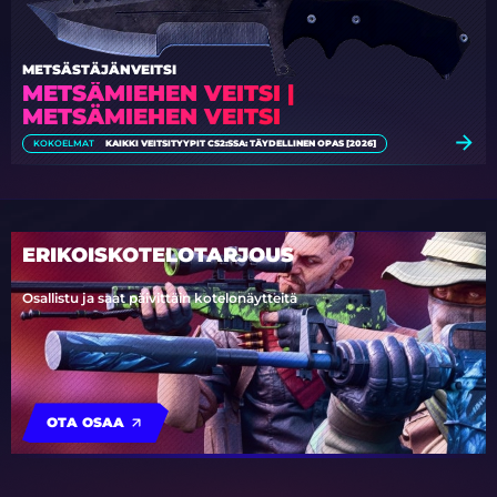
METSÄSTÄJÄNVEITSI
METSÄMIEHEN VEITSI |
METSÄMIEHEN VEITSI
KOKOELMAT
KAIKKI VEITSITYYPIT CS2:SSA: TÄYDELLINEN OPAS [2026]
ERIKOISKOTELOTARJOUS
Osallistu ja saat päivittäin kotelonäytteitä
OTA OSAA