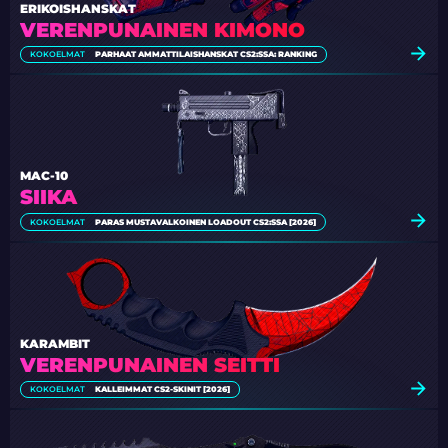
ERIKOISHANSKAT
VERENPUNAINEN KIMONO
KOKOELMAT
PARHAAT AMMATTILAISHANSKAT CS2:SSA: RANKING
MAC-10
SIIKA
KOKOELMAT
PARAS MUSTAVALKOINEN LOADOUT CS2:SSA [2026]
KARAMBIT
VERENPUNAINEN SEITTI
KOKOELMAT
KALLEIMMAT CS2-SKINIT [2026]