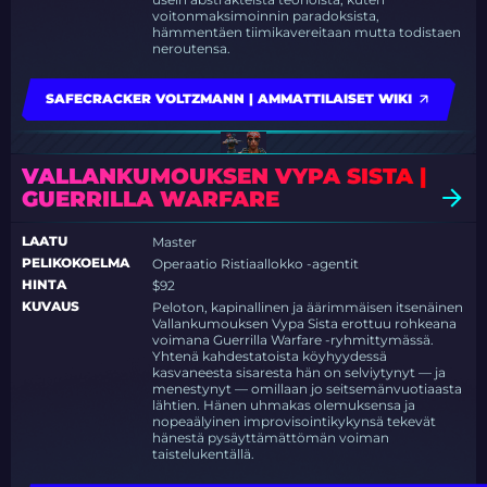
voitonmaksimoinnin paradoksista,
hämmentäen tiimikavereitaan mutta todistaen
neroutensa.
SAFECRACKER VOLTZMANN | AMMATTILAISET WIKI
VALLANKUMOUKSEN VYPA SISTA |
GUERRILLA WARFARE
LAATU
Master
PELIKOKOELMA
Operaatio Ristiaallokko -agentit
HINTA
$92
KUVAUS
Peloton, kapinallinen ja äärimmäisen itsenäinen
Vallankumouksen Vypa Sista erottuu rohkeana
voimana Guerrilla Warfare -ryhmittymässä.
Yhtenä kahdestatoista köyhyydessä
kasvaneesta sisaresta hän on selviytynyt — ja
menestynyt — omillaan jo seitsemänvuotiaasta
lähtien. Hänen uhmakas olemuksensa ja
nopeaälyinen improvisointikykynsä tekevät
hänestä pysäyttämättömän voiman
taistelukentällä.