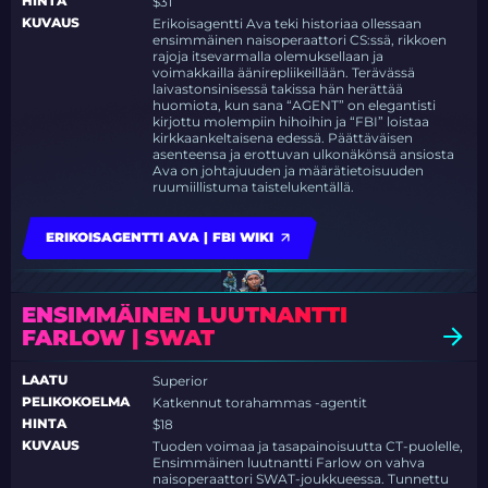
HINTA
$31
KUVAUS
Erikoisagentti Ava teki historiaa ollessaan
ensimmäinen naisoperaattori CS:ssä, rikkoen
rajoja itsevarmalla olemuksellaan ja
voimakkailla äänirepliikeillään. Terävässä
laivastonsinisessä takissa hän herättää
huomiota, kun sana “AGENT” on elegantisti
kirjottu molempiin hihoihin ja “FBI” loistaa
kirkkaankeltaisena edessä. Päättäväisen
asenteensa ja erottuvan ulkonäkönsä ansiosta
Ava on johtajuuden ja määrätietoisuuden
ruumiillistuma taistelukentällä.
ERIKOISAGENTTI AVA | FBI WIKI
ENSIMMÄINEN LUUTNANTTI
FARLOW | SWAT
LAATU
Superior
PELIKOKOELMA
Katkennut torahammas -agentit
HINTA
$18
KUVAUS
Tuoden voimaa ja tasapainoisuutta CT-puolelle,
Ensimmäinen luutnantti Farlow on vahva
naisoperaattori SWAT-joukkueessa. Tunnettu