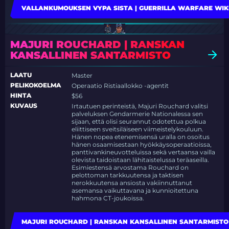
VALLANKUMOUKSEN VYPA SISTA | GUERRILLA WARFARE WIK
MAJURI ROUCHARD | RANSKAN
KANSALLINEN SANTARMISTO
LAATU
Master
PELIKOKOELMA
Operaatio Ristiaallokko -agentit
HINTA
$56
KUVAUS
Irtautuen perinteistä, Majuri Rouchard valitsi
palveluksen Gendarmerie Nationalessa sen
sijaan, että olisi seurannut odotettua polkua
eliittiseen sveitsiläiseen viimeistelykouluun.
Hänen nopea etenemisensä uralla on osoitus
hänen osaamisestaan hyökkäysoperaatioissa,
panttivankineuvotteluissa sekä vertaansa vailla
olevista taidoistaan lähitaistelussa teräaseilla.
Esimiestensä arvostama Rouchard on
pelottoman tarkkuutensa ja taktisen
nerokkuutensa ansiosta vakiinnuttanut
asemansa vaikuttavana ja kunnioitettuna
hahmona CT-joukoissa.
MAJURI ROUCHARD | RANSKAN KANSALLINEN SANTARMISTO