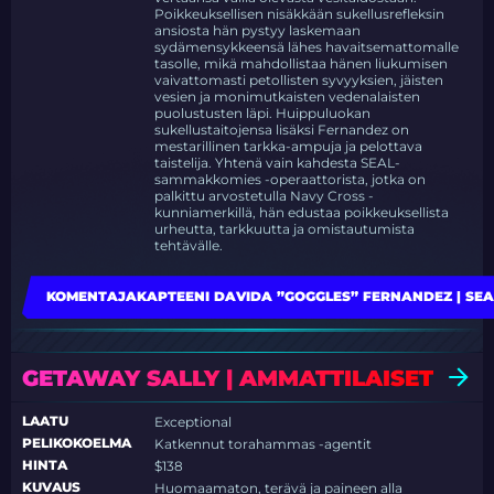
Poikkeuksellisen nisäkkään sukellusrefleksin
ansiosta hän pystyy laskemaan
sydämensykkeensä lähes havaitsemattomalle
tasolle, mikä mahdollistaa hänen liukumisen
vaivattomasti petollisten syvyyksien, jäisten
vesien ja monimutkaisten vedenalaisten
puolustusten läpi. Huippuluokan
sukellustaitojensa lisäksi Fernandez on
mestarillinen tarkka-ampuja ja pelottava
taistelija. Yhtenä vain kahdesta SEAL-
sammakkomies -operaattorista, jotka on
palkittu arvostetulla Navy Cross -
kunniamerkillä, hän edustaa poikkeuksellista
urheutta, tarkkuutta ja omistautumista
tehtävälle.
KOMENTAJAKAPTEENI DAVIDA ”GOGGLES” FERNANDEZ | SE
GETAWAY SALLY | AMMATTILAISET
LAATU
Exceptional
PELIKOKOELMA
Katkennut torahammas -agentit
HINTA
$138
KUVAUS
Huomaamaton, terävä ja paineen alla