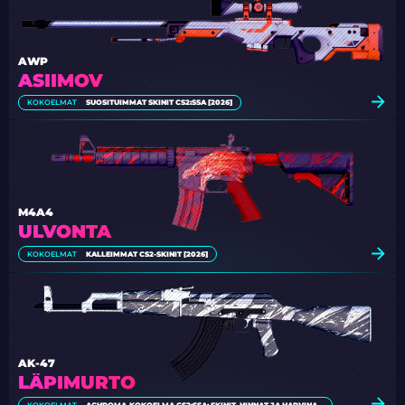
AWP
ASIIMOV
KOKOELMAT
SUOSITUIMMAT SKINIT CS2:SSA [2026]
M4A4
ULVONTA
KOKOELMAT
KALLEIMMAT CS2-SKINIT [2026]
AK-47
LÄPIMURTO
KOKOELMAT
ACHROMA-KOKOELMA CS2:SSA: SKINIT, HINNAT JA HARVINAISUUS