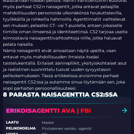
edustamaan itseään pelissä. Näihin vaihtoehtoihin kuuluvat
myös parhaat CS2:n naisagentit, jotka antavat pelaajille
mahdollisuuden personoida ulkonäkönsä houkuttelevilla,
tyylikkäillä ja rohkeilla hahmoilla. Agenttimallit vaihtelevat
sen mukaan, pelaatko CT- vai T-puolella, antaen jokaiselle
tiimille oman ilmeensä ja identiteettinsä. CS2 tarjoaa useita
kiinnostavia naisagenttivaihtoehtoja niille, jotka haluavat
pelata naisella.
Nämä naisagentit eivät ainoastaan näytä upeilta, vaan
antavat myös mahdollisuuden ilmaista itseäsi
taistelukentällä. Erilaiset äänirepliikit, yksityiskohtaiset asut
ja realistinen suunnittelu tuovat uuden syvyystason
pelikokemukseen. Tässä artikkelissa arvioimme parhaat
naisagentit CS2:ssa ja autamme sinua löytämään sen, joka
sopii parhaiten persoonallisuuteesi.
8 PARASTA NAISAGENTTIA CS2:SSA
ERIKOISAGENTTI AVA | FBI
LAATU
Master
PELIKOKOELMA
Pirstaleinen verkko -agentit