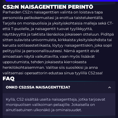
CS2:N NAISAGENTTIEN PERINTÖ
Parhaiden CS2:n naisagenttien valinta on loistava tapa
personoida pelikokemustasi ja erottua taistelukentällä.
Tarjolla on monipuolisia ja yksityiskohtaisia malleja sekä CT-
että T-puolelle, ja naisagentit tuovat tyylikkyyttä,
näyttävyyttä ja taktista läsnäoloa jokaiseen otteluun. Piditpä
sitten sulavista univormuista, kirkkaista yksityiskohdista tai
karusta sotilasestetiikasta, löytyy naisagenttiskin, joka sopii
pelityyliisi ja persoonallisuuteesi. Nämä agentit eivät
ainoastaan näytä vaikuttavilta, vaan myös lisäävät
uppoutumista, tehden jokaisesta kierroksesta
henkilökohtaisemman. Valitse siis suosikkisi ja anna
valitsemasi operaattorin edustaa sinua tyylillä CS2:ssa!
FAQ
ONKO CS2:SSA NAISAGENTTEJA?
Kyllä, CS2 sisältää useita naisagentteja, jotka tarjoavat
monipuolisen valikoiman pelaajille. Jokaisella on
ainutlaatuinen ulkonäkö ja ominaisuudet.