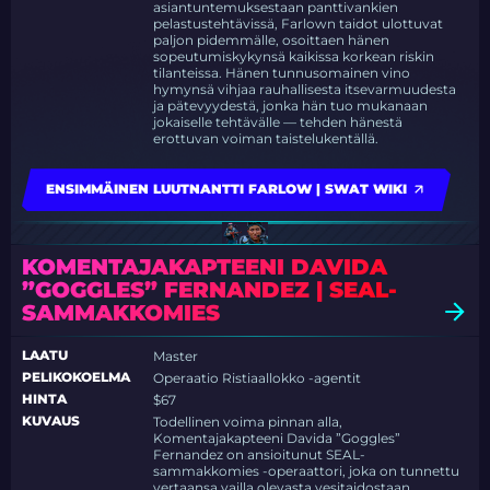
asiantuntemuksestaan panttivankien
pelastustehtävissä, Farlown taidot ulottuvat
paljon pidemmälle, osoittaen hänen
sopeutumiskykynsä kaikissa korkean riskin
tilanteissa. Hänen tunnusomainen vino
hymynsä vihjaa rauhallisesta itsevarmuudesta
ja pätevyydestä, jonka hän tuo mukanaan
jokaiselle tehtävälle — tehden hänestä
erottuvan voiman taistelukentällä.
ENSIMMÄINEN LUUTNANTTI FARLOW | SWAT WIKI
KOMENTAJAKAPTEENI DAVIDA
”GOGGLES” FERNANDEZ | SEAL-
SAMMAKKOMIES
LAATU
Master
PELIKOKOELMA
Operaatio Ristiaallokko -agentit
HINTA
$67
KUVAUS
Todellinen voima pinnan alla,
Komentajakapteeni Davida ”Goggles”
Fernandez on ansioitunut SEAL-
sammakkomies -operaattori, joka on tunnettu
vertaansa vailla olevasta vesitaidostaan.