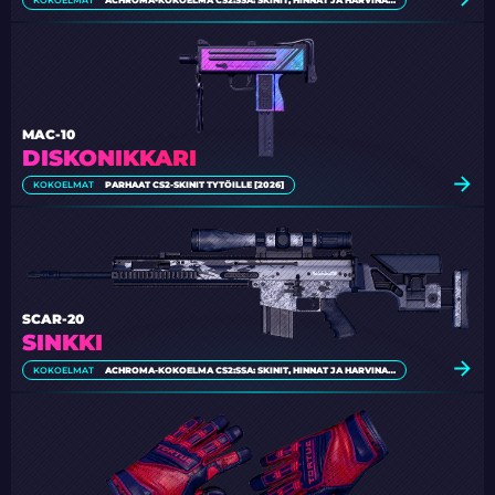
MAC-10
DISKONIKKARI
KOKOELMAT
PARHAAT CS2-SKINIT TYTÖILLE [2026]
SCAR-20
SINKKI
KOKOELMAT
ACHROMA-KOKOELMA CS2:SSA: SKINIT, HINNAT JA HARVINAISUUS