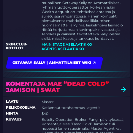
rauhallinen Getaway Sally on Ammattilaiset -
ryhmän luotto-operaattori korkean riskin
Wealth Acquisition -tehtävissä ahtaissa ja
suljetuissa ympäristöissä. Hänen kompakti
olemuksensa mahdollistaa liikkumisen
huomaamatta, ja kylmä, laskelmoiva läsnäolo
riittää horjuttamaan kovimpiakin vastustajia.
Tehokas ja vaikeasti tavoitettava Sally loistaa
siellä, missä kaaos ja tarkkuus kohtaavat.
SKIN.CLUB-
MAIN STAGE ASELAATIKKO
KOTELOT
AGENTS ASELAATIKKO
GETAWAY SALLY | AMMATTILAISET WIKI
KOMENTAJA MAE ”DEAD COLD”
JAMISON | SWAT
LAATU
Master
PELIKOKOELMA
Katkennut torahammas -agentit
HINTA
$40
KUVAUS
Esitelty Operation Broken Fang -päivityksessä,
Komentaja Mae ”Dead Cold” Jamison tuli
nopeasti fanien suosimaksi Master Agentiksi.
Hänen läpitunkeva katseensa, tunteeton