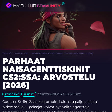
YHTEISÖ
KOKOELMAT
PARHAAT NAISAGENTTISKINIT CS2:SSA: ARVOSTELU [2026]
PARHAAT
NAISAGENTTISKINIT
CS2:SSA: ARVOSTELU
[2026]
KOKOELMAT
HUHTI 07
176 KATSELUKERRAT
2 LUKUMINUUTIT
Counter-Strike 2:ssa kustomointi ulottuu paljon aseita
pidemmälle — pelaajat voivat nyt valita agentteja