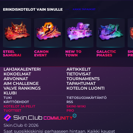
ERIKOISKOTELOT VAIN SINULLE
KAIKKI TAPAUKSET
STEEL
CANON
NEW TO
GALACTIC
S
SAMURAI
EVENT
TOWN
PHASES
PR
LAHJAKALENTERI
ARTIKKELIT
KOKOELMAT
TIETOVISAT
ARVONNAT
TOURNAMENTS
AIM CHALLENGE
TAPAHTUMAT
VALVE RANKINGS
KOTELON LUONTI
KLUBI
TUKI
TIETOSUOJAKÄYTÄNTÖ
KÄYTTÖEHDOT
RSS
KOTELOT JA PELIT
SKINI-WIKI
TUOTTEET
PRO
Skin.Club © 2026
Saat suosikkiskinisi parhaaseen hintaan. Kaikki kaupat