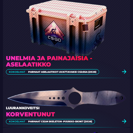
UNELMIA JA PAINAJAISIA -
ASELAATIKKO
KOKOELMAT
PARHAAT ASELAATIKOT AVATTAVAKSI CS2:SSA [2026]
LUURANKOVEITSI
KORVENTUNUT
KOKOELMAT
PARHAAT CS2:N SKELETON -PUUKKO-SKINIT [2026]