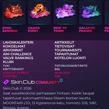
STEEL
CANON
NEW TO
GALACTIC
S
SAMURAI
EVENT
TOWN
PHASES
PR
LAHJAKALENTERI
ARTIKKELIT
KOKOELMAT
TIETOVISAT
ARVONNAT
TOURNAMENTS
AIM CHALLENGE
TAPAHTUMAT
VALVE RANKINGS
KOTELON LUONTI
KLUBI
TUKI
TIETOSUOJAKÄYTÄNTÖ
KÄYTTÖEHDOT
RSS
KOTELOT JA PELIT
SKINI-WIKI
TUOTTEET
PRO
Skin.Club © 2026
Saat suosikkiskinisi parhaaseen hintaan. Kaikki kaupat
tapahtuvat automaattitilassa Steam-bottien kautta.
MOONTAIN LTD, 13 Kypranoros-katu, toimisto 205, 1061,
Nicosia, Kypros