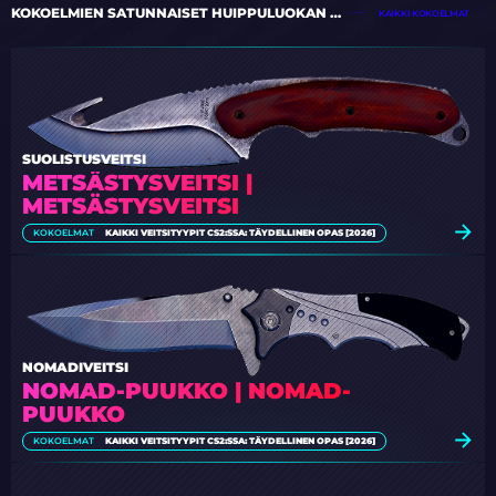
KOKOELMIEN SATUNNAISET HUIPPULUOKAN KOHTEET
KAIKKI KOKOELMAT
SUOLISTUSVEITSI
METSÄSTYSVEITSI |
METSÄSTYSVEITSI
KOKOELMAT
KAIKKI VEITSITYYPIT CS2:SSA: TÄYDELLINEN OPAS [2026]
NOMADIVEITSI
NOMAD-PUUKKO | NOMAD-
PUUKKO
KOKOELMAT
KAIKKI VEITSITYYPIT CS2:SSA: TÄYDELLINEN OPAS [2026]