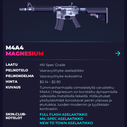
M4A4
MAGNESIUM
LAATU
Mil-Spec Grade
PELIKOTELO
Vaaravyöhyke-aselaatikko
PELIKOKOELMA
Vaaravyöhyke-kokoelma
HINTA
$0.14 – $2.90
KUVAUS
Tummanharmaalla viimeistelyllä varustettu
M4A4 | Magnesium on koristeltu dynaamisilla
valkoisilla metallisilla liekeillä. Hiilikuituiset
yksityiskohdat korostavat perän yläosaa ja
etutukkia, luoden modernin ja tyylikkään
kontrastin.
SKIN.CLUB-
FULL FLASH ASELAATIKKO
KOTELOT
MIL-SPEC ASELAATIKKO
NEW TO TOWN ASELAATIKKO