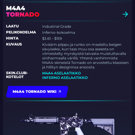
M4A4
TORNADO
LAATU
Industrial Grade
PELIKOKOELMA
Inferno-kokoelma
HINTA
$3.61 – $159
KUVAUS
Kiväärin piippu ja runko on maalattu beigen
sävyiseksi, kun taas muu osa aseesta on
viimeistelty myrskyistä taivasta muistuttavalla
siniharmaalla värillä. Yhtenä vanhimmista
M4A4-skineistä Tornado on arvostettu klassisen
ja hillityn designinsa ansiosta.
SKIN.CLUB-
M4A4 ASELAATIKKO
KOTELOT
INFERNO ASELAATIKKO
M4A4 TORNADO WIKI