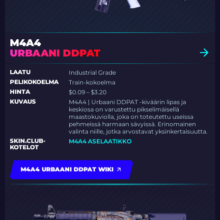
M4A4
URBAANI DDPAT
LAATU
Industrial Grade
PELIKOKOELMA
Train-kokoelma
HINTA
$0.09 – $3.20
KUVAUS
M4A4 | Urbaani DDPAT -kiväärin lipas ja
keskiosa on varustettu pikselimäisellä
maastokuviolla, joka on toteutettu useissa
pehmeissä harmaan sävyissä. Erinomainen
valinta niille, jotka arvostavat yksinkertaisuutta.
SKIN.CLUB-
M4A4 ASELAATIKKO
KOTELOT
M4A4 URBAANI DDPAT WIKI