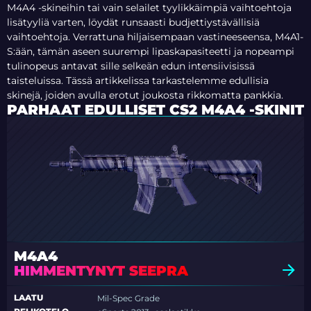
M4A4 -skineihin tai vain selailet tyylikkäimpiä vaihtoehtoja
lisätyyliä varten, löydät runsaasti budjettiystävällisiä
vaihtoehtoja. Verrattuna hiljaisempaan vastineeseensa, M4A1-
S:ään, tämän aseen suurempi lipaskapasiteetti ja nopeampi
tulinopeus antavat sille selkeän edun intensiivisissä
taisteluissa. Tässä artikkelissa tarkastelemme edullisia
skinejä, joiden avulla erotut joukosta rikkomatta pankkia.
PARHAAT EDULLISET CS2 M4A4 -SKINIT
M4A4
HIMMENTYNYT SEEPRA
LAATU
Mil-Spec Grade