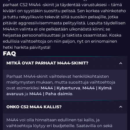
parhaat CS2 M4A4 -skinit ja täydentää varustuksesi – tämä
kivääri on syystäkin suosittu pelissä. Sen korkea vahinkoteho
ja tuttu rekyylikuvio tekevät siitä suosikin pelaajille, jotka
pitävät aggressiivisemmasta pelityylistä. Lopulta täydellisen
M4A4:n valinta ei ole pelkästään ulkonäöstä kiinni; se
heijastaa persoonallisuuttasi ja taktista osaamistasi. Koska
edullisia vaihtoehtoja on niin paljon, nyt on erinomainen
hetki harkita päivitystä!
FAQ
MITKÄ OVAT PARHAAT M4A4-SKINIT?
Parhaat M4A4-skinit vaihtelevat henkilökohtaisten
mieltymysten mukaan, mutta suosittuja vaihtoehtoja
ovat esimerkiksi
M4A4 | Kyberturva
,
M4A4 | Kylmä
avaruus
ja
M4A4 | Paha daimio
.
ONKO CS2 M4A4 KALLIS?
M4A4 voi olla hinnaltaan edullinen tai kallis, ja
vaihtoehtoja löytyy eri budjeteille. Saatavilla on sekä