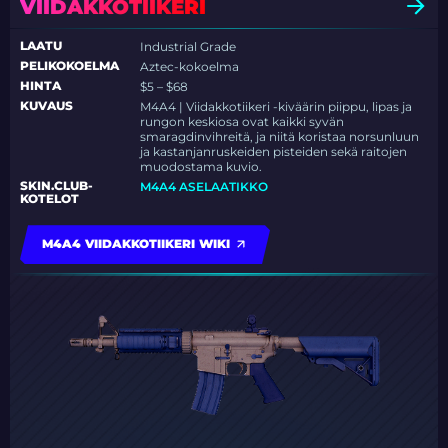
VIIDAKKOTIIKERI
LAATU
Industrial Grade
PELIKOKOELMA
Aztec-kokoelma
HINTA
$5 – $68
KUVAUS
M4A4 | Viidakkotiikeri -kiväärin piippu, lipas ja
rungon keskiosa ovat kaikki syvän
smaragdinvihreitä, ja niitä koristaa norsunluun
ja kastanjanruskeiden pisteiden sekä raitojen
muodostama kuvio.
SKIN.CLUB-
M4A4 ASELAATIKKO
KOTELOT
M4A4 VIIDAKKOTIIKERI WIKI