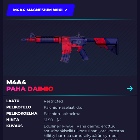
M4A4 MAGNESIUM WIKI
M4A4
PAHA DAIMIO
LAATU
Restricted
PELIKOTELO
Falchion-aselaatikko
PELIKOKOELMA
Falchion-kokoelma
HINTA
$1.50 – $6
KUVAUS
Edullinen M4A4 | Paha daimio erottuu
soturihenkisellä ulkoasullaan, jota korostaa
hillitty harmaa samuraikypärän symboli.