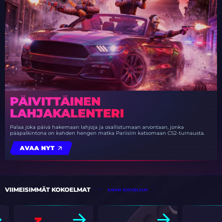
PÄIVITTÄINEN
LAHJAKALENTERI
Palaa joka päivä hakemaan lahjoja ja osallistumaan arvontaan, jonka
pääpalkintona on kahden hengen matka Pariisiin katsomaan CS2-turnausta.
AVAA NYT
VIIMEISIMMÄT KOKOELMAT
KAIKKI KOKOELMAT