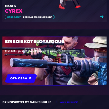
M4A1-S
CYREX
KOKOELMAT
PARHAAT CS2-SKINIT [2026]
ERIKOISKOTELOTARJOUS
Osallistu ja saat päivittäin kotelonäytteitä
OTA OSAA
ERIKOISKOTELOT VAIN SINULLE
KAIKKI TAPAUKSET