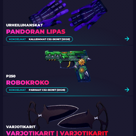
URHEILUHANSKAT
PANDORAN LIPAS
KOKOELMAT
KALLEIMMAT CS2-SKINIT [2026]
P250
ROBOKROKO
KOKOELMAT
PARHAAT CS2-SKINIT [2026]
VARJOTIKARIT
VARJOTIKARIT | VARJOTIKARIT