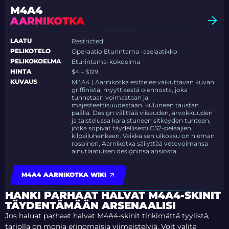
M4A4
AARNIKOTKA
LAATU
Restricted
PELIKOTELO
Operaatio Eturintama -aselaatikko
PELIKOKOELMA
Eturintama-kokoelma
HINTA
$4 – $129
KUVAUS
M4A4 | Aarnikotka esittelee vaikuttavan kuvan
griffinistä, myyttisestä olennosta, joka
tunnetaan voimastaan ja
majesteettisuudestaan, kuluneen taustan
päällä. Design välittää viisauden, arvokkuuden
ja taistelussa karaistuneen sitkeyden tunteen,
jotka sopivat täydellisesti CS2-pelaajien
kilpailuhenkeen. Vaikka sen ulkoasu on hieman
rosoinen, Aarnikotka säilyttää vetovoimansa
ainutlaatuisen designinsa ansiosta.
M4A4 AARNIKOTKA WIKI
HANKI PARHAAT HALVAT M4A4-SKINIT
TÄYDENTÄMÄÄN ARSENAALISI
Jos haluat parhaat halvat M4A4-skinit tinkimättä tyylistä,
tarjolla on monia erinomaisia viimeistelyjä. Voit valita