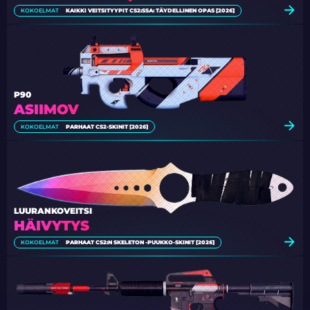
KOKOELMAT
KAIKKI VEITSITYYPIT CS2:SSA: TÄYDELLINEN OPAS [2026]
P90
ASIIMOV
KOKOELMAT
PARHAAT CS2-SKINIT [2026]
LUURANKOVEITSI
HÄIVYTYS
KOKOELMAT
PARHAAT CS2:N SKELETON -PUUKKO-SKINIT [2026]