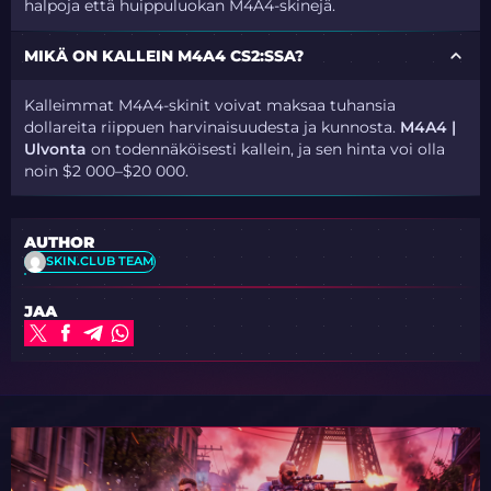
halpoja että huippuluokan M4A4-skinejä.
MIKÄ ON KALLEIN M4A4 CS2:SSA?
Kalleimmat M4A4-skinit voivat maksaa tuhansia
dollareita riippuen harvinaisuudesta ja kunnosta.
M4A4 |
Ulvonta
on todennäköisesti kallein, ja sen hinta voi olla
noin $2 000–$20 000.
AUTHOR
SKIN.CLUB TEAM
JAA