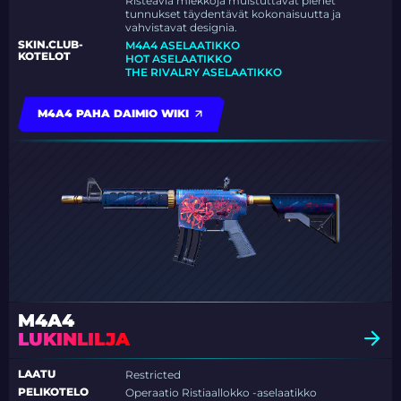
Risteäviä miekkoja muistuttavat pienet
tunnukset täydentävät kokonaisuutta ja
vahvistavat designia.
SKIN.CLUB-
M4A4 ASELAATIKKO
KOTELOT
HOT ASELAATIKKO
THE RIVALRY ASELAATIKKO
M4A4 PAHA DAIMIO WIKI
M4A4
LUKINLILJA
LAATU
Restricted
PELIKOTELO
Operaatio Ristiaallokko -aselaatikko