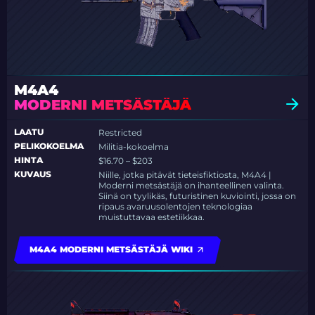
M4A4
MODERNI METSÄSTÄJÄ
LAATU
Restricted
PELIKOKOELMA
Militia-kokoelma
HINTA
$16.70 – $203
KUVAUS
Niille, jotka pitävät tieteisfiktiosta, M4A4 |
Moderni metsästäjä on ihanteellinen valinta.
Siinä on tyylikäs, futuristinen kuviointi, jossa on
ripaus avaruusolentojen teknologiaa
muistuttavaa estetiikkaa.
M4A4 MODERNI METSÄSTÄJÄ WIKI