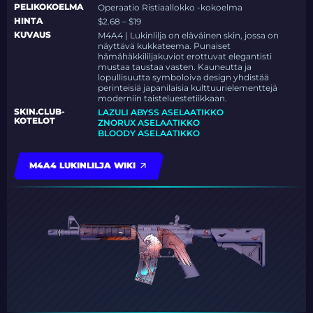
PELIKOKOELMA
Operaatio Ristiaallokko -kokoelma
HINTA
$2.68 – $19
KUVAUS
M4A4 | Lukinlilja on eläväinen skin, jossa on
näyttävä kukkateema. Punaiset
hämähäkkililjakuviot erottuvat elegantisti
mustaa taustaa vasten. Kauneutta ja
lopullisuutta symboloiva design yhdistää
perinteisiä japanilaisia kulttuurielementtejä
moderniin taisteluestetiikkaan.
SKIN.CLUB-
LAZULI ABYSS ASELAATIKKO
KOTELOT
ZNORUX ASELAATIKKO
BLOODY ASELAATIKKO
M4A4 LUKINLILJA WIKI