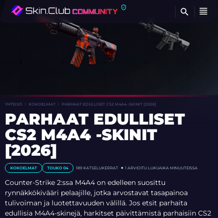
ET
YHTEISÖ
KOKOELMAT
PARHAAT EDULLISET CS2 M4A4 -SKINIT [2026]
PARHAAT EDULLISET
CS2 M4A4 -SKINIT
[2026]
KOKOELMAT
TOUKO 04
189
KATSELUKERRAT
1 ARVIOITU LUKUAIKA MINUUTEISSA
Counter-Strike 2:ssa M4A4 on edelleen suosittu
rynnäkkökivääri pelaajille, jotka arvostavat tasapainoa
tulivoiman ja luotettavuuden välillä. Jos etsit parhaita
edullisia M4A4-skinejä, harkitset päivittämistä parhaisiin CS2