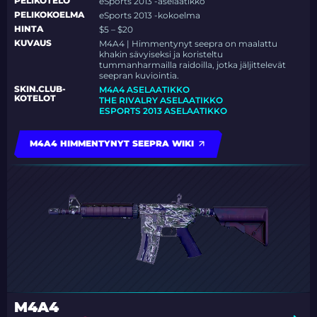
PELIKOTELO
eSports 2013 -aselaatikko
PELIKOKOELMA
eSports 2013 -kokoelma
HINTA
$5 – $20
KUVAUS
M4A4 | Himmentynyt seepra on maalattu
khakin sävyiseksi ja koristeltu
tummanharmailla raidoilla, jotka jäljittelevät
seepran kuviointia.
SKIN.CLUB-
M4A4 ASELAATIKKO
KOTELOT
THE RIVALRY ASELAATIKKO
ESPORTS 2013 ASELAATIKKO
M4A4 HIMMENTYNYT SEEPRA WIKI
M4A4