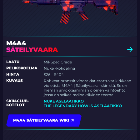
M4A4
SÄTEILYVAARA
LAATU
Mil-Spec Grade
PELIKOKOELMA
Nuke -kokoelma
HINTA
$26 – $404
KUVAUS
Rohkeat oranssit vinoraidat erottuvat kirkkaan
violetista M4A4 | Säteilyvaara -skinistä. Se on
hieman arvokkaamman oloinen vaihtoehto,
jossa on selkeä radioaktiivinen teema.
SKIN.CLUB-
NUKE ASELAATIKKO
KOTELOT
THE LEGENDARY HOWLS ASELAATIKKO
M4A4 SÄTEILYVAARA WIKI