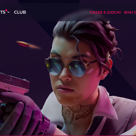
TS
CLUB
CASSE E GIOCHI
WIKI 