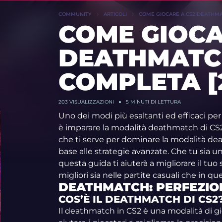
COMMUNITY
ARTICOLI
COME GIOCARE A CS2 DEATHMA
COME GIOCA
DEATHMATC
COMPLETA [
203
VISUALIZZAZIONI
5 MINUTI DI LETTURA
Uno dei modi più esaltanti ed efficaci per 
è imparare la modalità deathmatch di CS2
che ti serve per dominare la modalità de
base alle strategie avanzate. Che tu sia u
questa guida ti aiuterà a migliorare il tuo s
migliori sia nelle partite casuali che in qu
DEATHMATCH: PERFEZION
COS’È IL DEATHMATCH DI CS2
Il deathmatch in CS2 è una modalità di gi