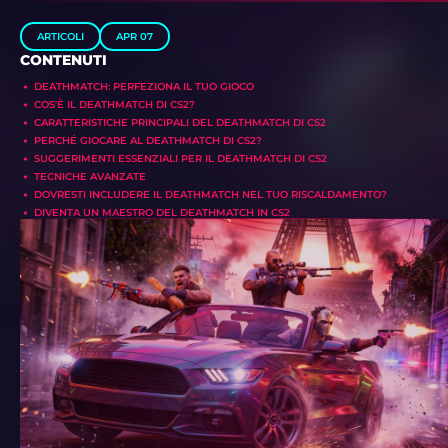
ARTICOLI
APR 07
CONTENUTI
DEATHMATCH: PERFEZIONA IL TUO GIOCO
COS'È IL DEATHMATCH DI CS2?
CARATTERISTICHE PRINCIPALI DEL DEATHMATCH DI CS2
PERCHÉ GIOCARE AL DEATHMATCH DI CS2?
SUGGERIMENTI ESSENZIALI PER IL DEATHMATCH DI CS2
TECNICHE AVANZATE
DOVRESTI INCLUDERE IL DEATHMATCH NEL TUO RISCALDAMENTO?
DIVENTA UN MAESTRO DEL DEATHMATCH IN CS2