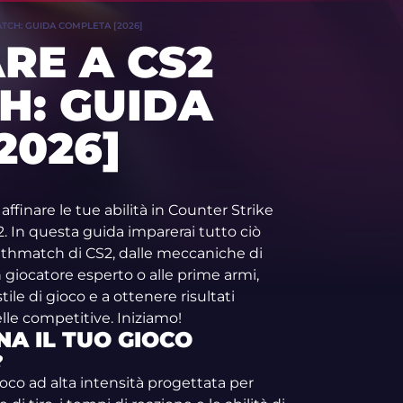
TCH: GUIDA COMPLETA [2026]
RE A CS2
H: GUIDA
2026]
affinare le tue abilità in Counter Strike
. In questa guida imparerai tutto ciò
athmatch di CS2, dalle meccaniche di
n giocatore esperto o alle prime armi,
tile di gioco e a ottenere risultati
elle competitive. Iniziamo!
A IL TUO GIOCO
?
oco ad alta intensità progettata per