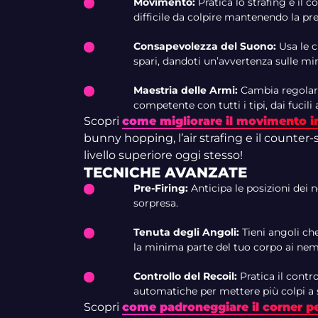
Movimento:
Pratica lo strafing e il 
difficile da colpire mantenendo la pre
Consapevolezza del Suono:
Usa le c
spari, dandoti un’avvertenza sulle min
Maestria delle Armi:
Cambia regolar
competente con tutti i tipi, dai fucili 
Scopri
come migliorare il movimento i
bunny hopping, l’air strafing e il counter-
livello superiore oggi stesso!
TECNICHE AVANZATE
Pre-Firing:
Anticipa le posizioni dei n
sorpresa.
Tenuta degli Angoli:
Tieni angoli ch
la minima parte del tuo corpo ai nemi
Controllo del Recoil:
Pratica il contro
automatiche per mettere più colpi a
Scopri
come padroneggiare il corner p