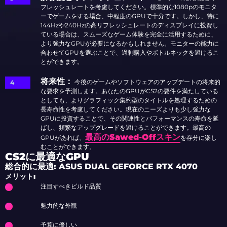
フレッシュレートを考慮してください。標準的な1080pのモニタ
ーでゲームをする場合、中程度のGPUで十分です。しかし、特に
144Hzや240Hzの高リフレッシュレートのディスプレイに投資し
ている場合は、スムーズなゲーム体験を完全に活用するために、
より強力なGPUが必要になるかもしれません。モニターの能力に
合わせてGPUを選ぶことで、過剰購入やボトルネックを避けるこ
とができます。
将来性：
今後のゲームやソフトウェアのアップデートの将来的
な要求を予測します。あなたのGPUがCS2の要件を満たしている
としても、よりグラフィック集約型のタイトルを処理するための
長寿命性を考慮してください。現在のニーズよりも少し強力な
GPUに投資することで、その関連性とパフォーマンスの寿命を延
ばし、
頻繁なアップグレードを避けることができます
。最高の
最高のSawed-Offスキン
GPUがあれば、
を存分に楽し
むことができます。
CS2に最適なGPU
総合的に最適: ASUS DUAL GEFORCE RTX 4070
メリット:
注目すべきビルド品質
魅力的な外観
予算に優しい