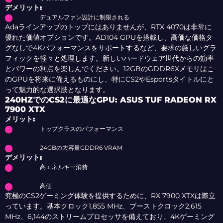
デメリット:
デュアルファン設計に制限される
Adaラインアップのトップにはありませんが、RTX 4070は非常に
優れた価値オプションです。AD104 GPUを搭載し、高価な価格タ
グなしで4Kパフォーマンスをサポートするなど、要求の厳しいグラ
フィックを軽々と処理します。新しいハードウェア世代からの効率
とパワーの利点を楽しんでください。12GBのGDDR6Xメモリはこ
のGPUを将来に備えるものにし、特にCS2やEsportsタイトルにと
って魅力的な選択肢となります。
240HZでのCS2に最適なGPU: ASUS TUF RADEON RX
7900 XTX
メリット:
トップクラスのパフォーマンス
24GBの大容量GDDR6 VRAM
デメリット:
高エネルギー消費
高価
究極のCS2ゲーミング体験を提供するために、RX 7900 XTXは際立
っています。基本クロック1,855 MHz、ブーストクロック2,615
MHz、6,144のストリームプロセッサを備えており、4Kゲーミング