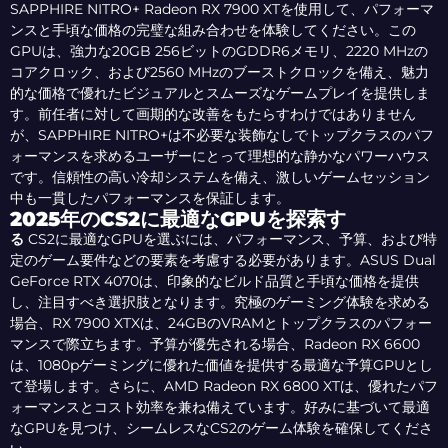
SAPPHIRE NITRO+ Radeon RX 7900 XTを使用して、パフォーマ
ンスと手頃な価格の完璧な組み合わせを体験してください。この
GPUは、強力な20GB 256ビットのGDDR6メモリ、2220 MHzの
コアクロック、および2560 MHzのブーストクロックを備え、魅力
的な価格で優れたビジュアルとスムーズなゲームプレイを提供しま
す。前任者に対して画期的な改善をもたらすわけではありません
が、SAPPHIRE NITRO+は不必要な装飾なしでトップクラスのパフ
ォーマンスを求めるユーザーにとって理想的な静かなパワーハウス
です。信頼性の高い冷却システムを備え、激しいゲームセッション
中も一貫したパフォーマンスを保証します。
2025年のCS2に最適なGPUを探索す
る
CS2に最適なGPUを選ぶには、パフォーマンス、予算、および特
定のゲーム要件などの要素を考慮する必要があります。ASUS Dual
GeForce RTX 4070は、印象的なビルド品質と手頃な価格を提供
し、注目すべき選択肢となります。究極のゲーミング体験を求める
場合、RX 7900 XTXは、24GBのVRAMとトップクラスのパフォー
マンスで際立ちます。予算が優先される場合、Radeon RX 6600
は、1080pゲーミングに優れた価値を提供する最適な予算GPUとし
て登場します。さらに、AMD Radeon RX 6800 XTは、優れたパフ
ォーマンスとコスト効率を兼ね備えています。好みに基づいて最適
なGPUを見つけ、シームレスなCS2のゲーム体験を確保してくださ