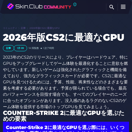
検
コミュニティ
記事
2026年版CS2に最適なGPU
2026年版CS2に最適なGPU
記事
1月 09
1K
閲覧数
1 読了時間
2023年のCS2のリリースにより、プレイヤーはハードウェア、特に
GPUをアップグレードしてゲーム体験を最適化することに意欲を燃
やしています。新しいゲームは強化されたグラフィックと機能を備
えており、強力なグラフィックスカードが必要です。CS2に最適な
GPUを見つけるためには、予算、性能、将来性などのさまざまな要
素を考慮する必要があります。予算が限られている場合でも、最高
のパフォーマンスを目指す場合でも、すべてのプレイヤーのニーズ
に合ったオプションがあります。没入感のあるラグのないCS2のゲ
ーム体験を提供する市場のトップGPUを見てみましょう。
COUNTER-STRIKE 2に最適なGPUを選ぶた
めの要素
Counter-Strike 2に最適なGPUを選ぶ際には、いくつ