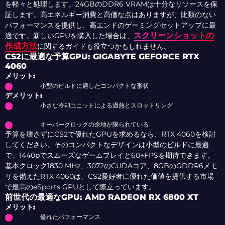
を軽々と処理します。24GBのDDR6 VRAMは十分なリソースを保
証します。高エネルギー消費と高価な点はありますが、比類のない
パフォーマンスを提供し、高エンドのゲーミングセットアップに最
スクリーンショットの
適です。新しいGPUを購入した場合は、
作成方法
に関するガイドも役立つかもしれません。
CS2に最適な予算GPU: GIGABYTE GEFORCE RTX
4060
メリット:
小型のビルドに適したコンパクトな形状
デメリット:
小さな冷却ユニットによる過熱とスロットリング
オーバークロックの余地が限られている
予算を壊さずにCS2で優れたGPUを求めるなら、RTX 4060を検討
してください。そのコンパクトなデザインは小型のビルドに最適
で、1440pでスムーズなゲームプレイと60+FPSを期待できます。
基本クロック1830 MHz、3072のCUDAコア、8GBのGDDR6メモ
リを備えたRTX 4060は、CS2愛好者に優れた価値を提供する市場
で最高のeSports GPUとして際立っています。
前世代の最適なGPU: AMD RADEON RX 6800 XT
メリット:
優れたパフォーマンス