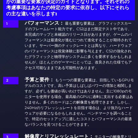
かの重要な要素が決定のガイドとなります。それぞれの
考慮事項はあなたの特定の要求に依存し、以下にそれら
の主な違いを示します:
パフォーマンス：
最も重要な要素は、グラフィックスカー
ドのフレームレート能力です。CS2はまだ限定テスト中であり、
未完成のマップと未確認のリリース日がありますが、ゲームのパ
フォーマンスは最適化が進むにつれて進化することが期待されて
います。サーバー側のティックレートとは異なり、ハードウェア
のパフォーマンスは視覚体験に影響を与えます。CS2の強化され
たグラフィックと物理学がシステムに多くを要求するかもしれま
せんが、ほとんどのゲーマーにとっては、改良された仕様でもア
クセス可能なままである可能性があります。
予算と要件：
もう一つの重要な要素は、目指しているGPUモ
デルのコストです。高い予算はしばしばパワーの増加と相関しま
すが、必ずしも価値が高いわけではありません。主に1080pのモ
ニターを使用する場合、最高級のGPUに過剰に支出する必要はあ
りません。多くのカードはこの解像度を処理できます。しかし、
240Hzのリフレッシュレートを目指す場合は、より強力なハード
ウェアが必要になるかもしれません。ベンチマークを調べること
で、特定のセットアップに適したコストとパフォーマンスの最適
なバランスを見つけることができます。
解像度とリフレッシュレート：
モニターの解像度とリ