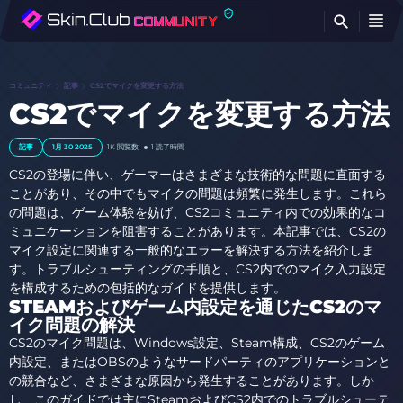
検
コミュニティ
記事
CS2でマイクを変更する方法
CS2でマイクを変更する方法
記事
1月 30 2025
1K
閲覧数
1 読了時間
CS2の登場に伴い、ゲーマーはさまざまな技術的な問題に直面する
ことがあり、その中でもマイクの問題は頻繁に発生します。これら
の問題は、ゲーム体験を妨げ、CS2コミュニティ内での効果的なコ
ミュニケーションを阻害することがあります。本記事では、CS2の
マイク設定に関連する一般的なエラーを解決する方法を紹介しま
す。トラブルシューティングの手順と、CS2内でのマイク入力設定
を構成するための包括的なガイドを提供します。
STEAMおよびゲーム内設定を通じたCS2のマ
イク問題の解決
CS2のマイク問題は、Windows設定、Steam構成、CS2のゲーム
内設定、またはOBSのようなサードパーティのアプリケーションと
の競合など、さまざまな原因から発生することがあります。しか
し、このガイドでは主にSteamおよびCS2内でのトラブルシューテ