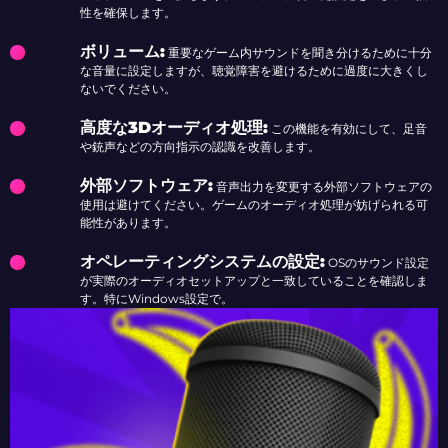
性を確保します。
ボリューム
:
重要なゲーム内サウンドを聞き分けるために十分
な音量に設定しますが、聴覚障害を避けるために過度に大きくし
ないでください。
高度な3Dオーディオ処理
:
この機能を有効にして、足音
や銃声などの方向指示の認識を改善します。
外部ソフトウェア
:
音声出力を変更する外部ソフトウェアの
使用は避けてください。ゲームのオーディオ処理が妨げられる可
能性があります。
オペレーティングシステムの設定
:
OSのサウンド設定
が実際のオーディオセットアップと一致していることを確認しま
す。特にWindows設定で。