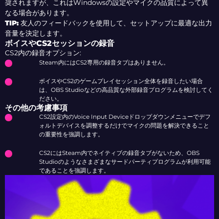
奨されますが、これはWindowsの設定やマイクの品質によって異
なる場合があります。
TIP
:
友人のフィードバックを使用して、セットアップに最適な出力
音量を決定します。
ボイスやCS2セッションの録音
CS2内の録音オプション:
Steam内にはCS2専用の録音タブはありません。
ボイスやCS2のゲームプレイセッション全体を録音したい場合
は、OBS Studioなどの高品質な外部録音プログラムを検討してく
ださい。
その他の考慮事項
CS2設定内のVoice Input Deviceドロップダウンメニューでデフ
ォルトデバイスを調整するだけでマイクの問題を解決できること
の重要性を強調します。
CS2にはSteam内でネイティブの録音タブがないため、OBS
Studioのようなさまざまなサードパーティプログラムが利用可能
であることを強調します。