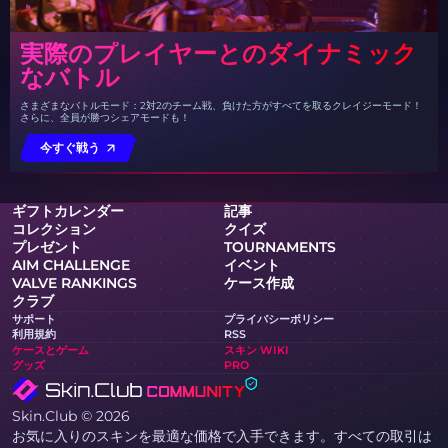
実際のプレイヤーとのダイナミック
なバトル
さまざまなバトルモード：2対2のチーム戦、負けた方がすべてを取るクレイジーモード！
さらに、全員が勝つシェアモードも！
今すぐ戦う
ギフトカレンダー
記事
コレクション
クイズ
プレゼント
TOURNAMENTS
AIM CHALLENGE
イベント
VALVE RANKINGS
ケース作成
クラブ
サポート
プライバシーポリシー
利用規約
RSS
ケースとゲーム
スキン WIKI
グッズ
PRO
Skin.Club © 2026
お気に入りのスキンを最適な価格で入手できます。すべての取引は