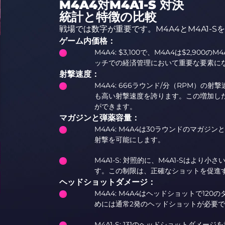
M4A4対M4A1-S 対決
統計と特徴の比較
戦場では数字が重要です。M4A4とM4A1-
ゲーム内価格：
M4A4: $3,100で、M4A4は$2,90
ッチでの経済管理において重要な要素に
射撃速度：
M4A4: 666ラウンド/分（RPM）の射撃
も高い射撃速度を誇ります。この増加し
ができます。
マガジンと弾薬容量：
M4A4: M4A4は30ラウンドのマガ
射撃を可能にします。
M4A1-S: 対照的に、M4A1-Sはより
す。この制限は、正確なショットを促進
ヘッドショットダメージ：
M4A4: M4A4はヘッドショットで1
めには通常2発のヘッドショットが必要
M4A1-S: 131のヘッドショットダメー