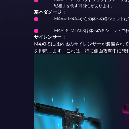
戦相手を倒す可能性があります。
基本ダメージ：
M4A4: M4A4からの体への各ショット
M4A1-S: M4A1-Sは体への各ショッ
サイレンサー：
M4A1-Sには内蔵のサイレンサーが装備さ
を排除します。これは、特に側面攻撃中に隠