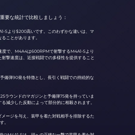
Sを重要な統計で比較しましょう：
0のM4A1-Sより$200高いです。このわずかな違いは、マ
なることがあります。
速度で、M4A4は600RPMで射撃するM4A1-Sより
た射撃速度は、近接戦闘での多様性を提供すること
ジンと予備弾90発を特徴とし、長引く戦闘での持続的な
小さい25ラウンドのマガジンと予備弾75発を持っていま
する減少した反動によって部分的に相殺されます。
20のダメージを与え、装甲を着た対戦相手を排除するた
です。
ジを持つM4A1-Sは、頭への正確な一撃で装甲を着た対