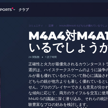
クラブ
SPORTS
コミュニティ
記事
M4A4対M4A1-Sどちらが優れているでし
M4A4対M4A
いるでしょう
2K
閲覧数
1 読了時間
正確性と火力が最優先されるカウンターストライ
選択は、ハイステークスゲームのように論争
ルが最も優れているかについて熱心に議論さ
どちらの銃が他方よりも著しく優れているとい
せん。プロのプレイヤーでさえも意見が分か
な傾向に応じて、両方のライフルを交互に使用
M4A1-Sの議論に深く潜り込み、それらの
験豊富なプロの好みを検討します。