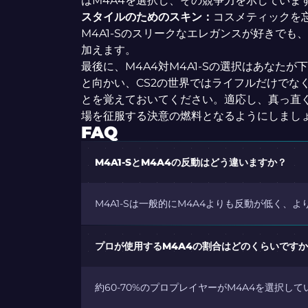
はM4A4を選択し、その競争力を示していま
スタイルのためのスキン：
コスメティックを
M4A1-Sのスリークなエレガンスが好きで
加えます。
最後に、M4A4対M4A1-Sの選択はあなた
と向かい、CS2の世界ではライフルだけでな
とを覚えておいてください。適応し、真っ直ぐに
場を征服する決意の燃料となるようにしまし
FAQ
M4A1-SとM4A4の反動はどう違いますか？
M4A1-Sは一般的にM4A4よりも反動が低く、
プロが使用するM4A4の割合はどのくらいです
約60-70%のプロプレイヤーがM4A4を選択