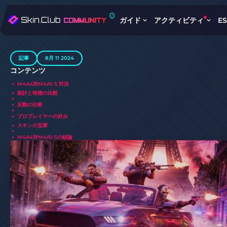
ガイド
アクティビティ
E
記事
8月 11 2024
コンテンツ
M4A4対M4A1-S 対決
統計と特徴の比較
反動の比較
プロプレイヤーの好み
スキンの宝庫
M4A4対M4A1-Sの結論