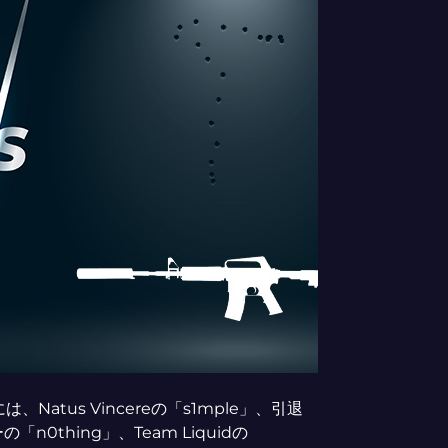
atus Vincereの「s1mple」、引退
0thing」、Team Liquidの