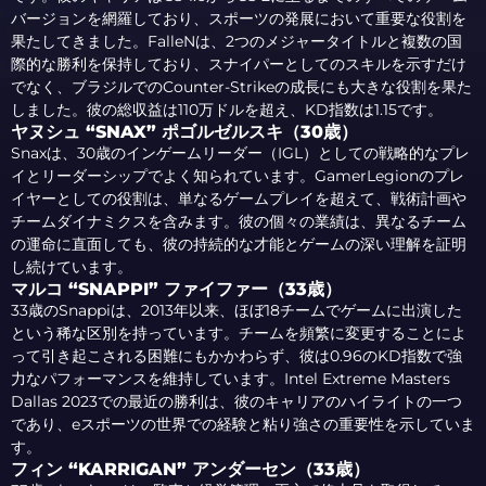
バージョンを網羅しており、スポーツの発展において重要な役割を
果たしてきました。FalleNは、2つのメジャータイトルと複数の国
際的な勝利を保持しており、スナイパーとしてのスキルを示すだけ
でなく、ブラジルでのCounter-Strikeの成長にも大きな役割を果た
しました。彼の総収益は110万ドルを超え、KD指数は1.15です。
ヤヌシュ “SNAX” ポゴルゼルスキ（30歳）
Snaxは、30歳のインゲームリーダー（IGL）としての戦略的なプレ
イとリーダーシップでよく知られています。GamerLegionのプレ
イヤーとしての役割は、単なるゲームプレイを超えて、戦術計画や
チームダイナミクスを含みます。彼の個々の業績は、異なるチーム
の運命に直面しても、彼の持続的な才能とゲームの深い理解を証明
し続けています。
マルコ “SNAPPI” ファイファー（33歳）
33歳のSnappiは、2013年以来、ほぼ18チームでゲームに出演した
という稀な区別を持っています。チームを頻繁に変更することによ
って引き起こされる困難にもかかわらず、彼は0.96のKD指数で強
力なパフォーマンスを維持しています。Intel Extreme Masters
Dallas 2023での最近の勝利は、彼のキャリアのハイライトの一つ
であり、eスポーツの世界での経験と粘り強さの重要性を示していま
す。
フィン “KARRIGAN” アンダーセン（33歳）