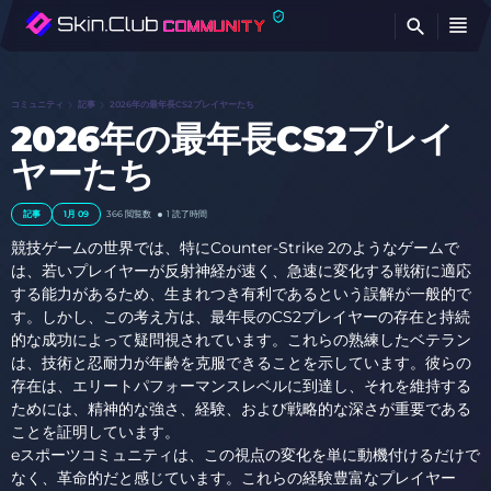
検
コミュニティ
記事
2026年の最年長CS2プレイヤーたち
2026年の最年長CS2プレイ
ヤーたち
記事
1月 09
366
閲覧数
1 読了時間
競技ゲームの世界では、特にCounter-Strike 2のようなゲームで
は、若いプレイヤーが反射神経が速く、急速に変化する戦術に適応
する能力があるため、生まれつき有利であるという誤解が一般的で
す。しかし、この考え方は、最年長のCS2プレイヤーの存在と持続
的な成功によって疑問視されています。これらの熟練したベテラン
は、技術と忍耐力が年齢を克服できることを示しています。彼らの
存在は、エリートパフォーマンスレベルに到達し、それを維持する
ためには、精神的な強さ、経験、および戦略的な深さが重要である
ことを証明しています。
eスポーツコミュニティは、この視点の変化を単に動機付けるだけで
なく、革命的だと感じています。これらの経験豊富なプレイヤー