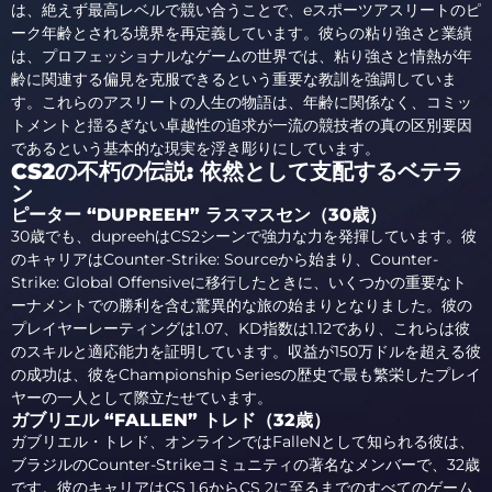
は、絶えず最高レベルで競い合うことで、eスポーツアスリートのピ
ーク年齢とされる境界を再定義しています。彼らの粘り強さと業績
は、プロフェッショナルなゲームの世界では、粘り強さと情熱が年
齢に関連する偏見を克服できるという重要な教訓を強調していま
す。これらのアスリートの人生の物語は、年齢に関係なく、コミッ
トメントと揺るぎない卓越性の追求が一流の競技者の真の区別要因
であるという基本的な現実を浮き彫りにしています。
CS2の不朽の伝説: 依然として支配するベテラ
ン
ピーター “DUPREEH” ラスマスセン（30歳）
30歳でも、dupreehはCS2シーンで強力な力を発揮しています。彼
のキャリアはCounter-Strike: Sourceから始まり、Counter-
Strike: Global Offensiveに移行したときに、いくつかの重要なト
ーナメントでの勝利を含む驚異的な旅の始まりとなりました。彼の
プレイヤーレーティングは1.07、KD指数は1.12であり、これらは彼
のスキルと適応能力を証明しています。収益が150万ドルを超える彼
の成功は、彼をChampionship Seriesの歴史で最も繁栄したプレイ
ヤーの一人として際立たせています。
ガブリエル “FALLEN” トレド（32歳）
ガブリエル・トレド、オンラインではFalleNとして知られる彼は、
ブラジルのCounter-Strikeコミュニティの著名なメンバーで、32歳
です。彼のキャリアはCS 1.6からCS 2に至るまでのすべてのゲーム