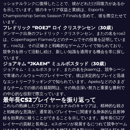
ッショナルランクに復帰したことで、彼がどれだけ回復力があるか
を示しています。彼のキャリア収益と業績は、Esports
Championship Series Season 7 Finalsを含めて、彼を際立たせて
います。
フレドリック “ROEJ” ロイ クリステンセン（30歳）
デンマーク出身のフレドリック・クリステンセン、またの名をroeJ
は、Copenhagen Flamesなどのチームでその技量を証明していま
す。roeJは、その正確さと戦略的なゲームプレイで知られており、
競争力を持って活動し続け、新しい知識を適用する機会を常に探し
ています。
ジョアキム “JKAEM” ミュルボスタッド（30歳）
ジョアキム・ミュルボスタッド、またの名をjkaemは、競争シーン
で常連のノルウェーのプレイヤーです。彼は決定的なプレイと迅速
なエントリーフラッギングで知られています。Apeksなどのさまざ
まなチームでの彼の在籍期間は、その執念深い努力と重要な勝利で
の中心的な役割で際立っています。
最年長CS2プレイヤーを振り返って
これらの熟練したプロフェッショナルのキャリアは、精神的な鋭さ
と戦略的な意識が、通常若いプレイヤーに関連する身体的な反射神
経を効果的に補うことができることを示しています。最年長CS2プ
レイヤーの貢献と長寿は、eスポーツが発展するにつれて競争ゲーム