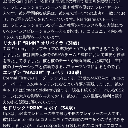
33歳のkarriganは、監査と経営管理の両方で修士号を取得してい
る、プロフェッショナルシーンで最も教育を受けたプレイヤーの一
人です。彼の学問的な成果は、彼のeスポーツでの成功と一致してお
り、170万ドル近くをもたらしています。karriganのストーリー
は、プロフェッショナルなゲームと教育のバランスを取る方法につ
いてのインスピレーションを与える例であり、コミュニティ内の多
くの人々に影響を与えています。
リカルド “RMN” オリベイラ（31歳）
31歳のrmnは、トップティアの成功がいつでも達成できることを示
しました。彼は国際大会でのSAWチームの成長において重要な役割
を果たしてきました。彼と彼のチームが最近達成した成功は、主に
彼のリーダーシップと信頼できるパフォーマンスによるものです。
エンギン “MAJ3R” キュペリ（33歳）
Eternal Fireでのリーダーシップにより、33歳のMAJ3Rのトルコの
スーパーチームのキャプテンになるという夢が実現しました。彼の
キャリアはSpace Soldiersで始まり、現在も続くグローバルなCS2
シーンに大きな影響を与えており、彼のチームを重要な勝利と競争
力のある認識に導いています。
セドリック “RPK” ギポイ（34歳）
Rpkは、34歳でレビューの中で最も年長のプレイヤーの一人です。
彼はCounter-Strikeコミュニティでの時間の中で多くの浮き沈みを
経験しましたが、Titan eSportsが解散した後の2014年にプロフェ