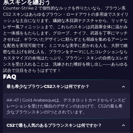
系スキンを纏おう
Counter-Strike 2 で個性的なルックを作りたいなら、ブラウン系
CS2 スキンはあらゆるブラウン・ロードアウトの多用途でスタイリ
ッシュな土台になります。繊細な木目調テクスチャから、リッチな
レザー風フィニッシュまで、これらのスキンは武器庫全体に温かみ
と一体感をもたらします。グローブ、ナイフ、武器を丁寧にマッチ
させれば、ギラついたデザインに頼らずとも視線を集めるアーシー
な配色を実現可能です。ミニマルな美学に惹かれる人も、大胆で緻
密な仕上げを好む人も、ブラウンをテーマにしたコレクションなら
カスタマイズの余地はたっぷり。ブラウン・スキンの自然なエレガ
ンスを受け入れることは、洗練された嗜好を映し出し——あらゆる
試合で注目をさらうはずです！
FAQ
最も希少なブラウンCS2スキンは何ですか？
AK-47 | Gold Arabesqueは、デスタロットカードからインスピ
レーションを受けた独自のデザインのおかげで、CS2の最も希
少なブラウンスキンの1つとされています。
CS2で最も人気のあるブラウンスキンは何ですか？