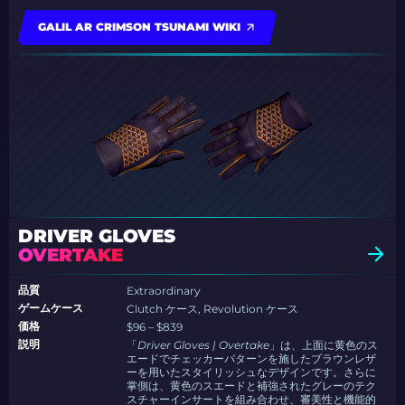
GALIL AR CRIMSON TSUNAMI WIKI
DRIVER GLOVES
OVERTAKE
品質
Extraordinary
ゲームケース
Clutch ケース, Revolution ケース
価格
$96 – $839
説明
「
Driver Gloves | Overtake
」は、上面に黄色のス
エードでチェッカーパターンを施したブラウンレザ
ーを用いたスタイリッシュなデザインです。さらに
掌側は、黄色のスエードと補強されたグレーのテク
スチャーインサートを組み合わせ、審美性と機能的