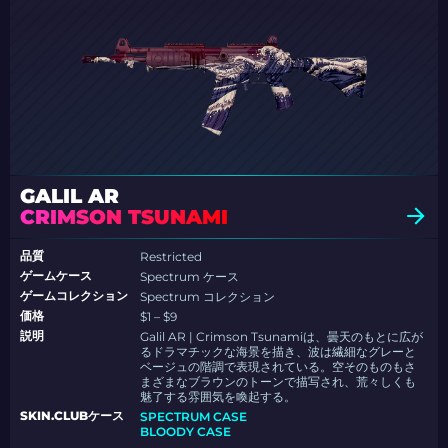
GALIL AR
CRIMSON TSUNAMI
品質
Restricted
ゲームケース
Spectrum ケース
ゲームコレクション
Spectrum コレクション
価格
$1 – $9
説明
Galil AR | Crimson Tsunamiは、曇天のもとに広が
るドラマチックな海景を描き、波は繊細なグレーと
ベージュの階調で表現されている。空そのものもさ
まざまなブラウンのトーンで描写され、荒々しくも
魅了する雰囲気を喚起する。
SKIN.CLUBケース
SPECTRUM CASE
BLOODY CASE