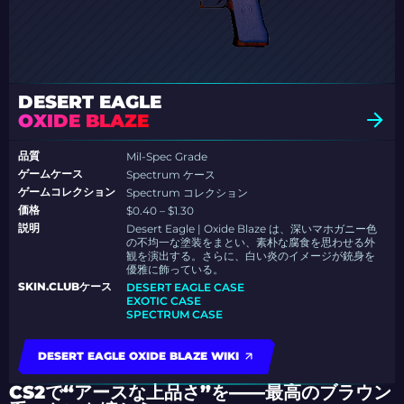
DESERT EAGLE
OXIDE BLAZE
品質
Mil-Spec Grade
ゲームケース
Spectrum ケース
ゲームコレクション
Spectrum コレクション
価格
$0.40 – $1.30
説明
Desert Eagle | Oxide Blaze は、深いマホガニー色
の不均一な塗装をまとい、素朴な腐食を思わせる外
観を演出する。さらに、白い炎のイメージが銃身を
優雅に飾っている。
SKIN.CLUBケース
DESERT EAGLE CASE
EXOTIC CASE
SPECTRUM CASE
DESERT EAGLE OXIDE BLAZE WIKI
CS2で“アースな上品さ”を——最高のブラウン