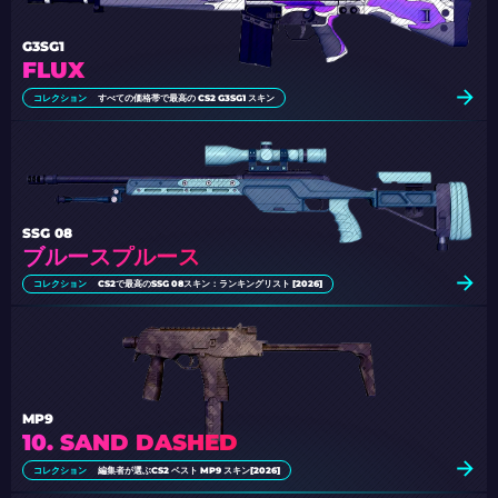
G3SG1
FLUX
コレクション
すべての価格帯で最高の CS2 G3SG1 スキン
SSG 08
ブルースプルース
コレクション
CS2で最高のSSG 08スキン：ランキングリスト [2026]
MP9
10. SAND DASHED
コレクション
編集者が選ぶCS2 ベスト MP9 スキン[2026]