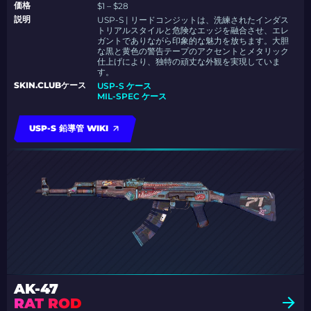
価格
$1 – $28
説明
USP-S | リードコンジットは、洗練されたインダス
トリアルスタイルと危険なエッジを融合させ、エレ
ガントでありながら印象的な魅力を放ちます。大胆
な黒と黄色の警告テープのアクセントとメタリック
仕上げにより、独特の頑丈な外観を実現していま
す。
SKIN.CLUBケース
USP-S ケース
MIL-SPEC ケース
USP-S 鉛導管 WIKI
AK-47
RAT ROD