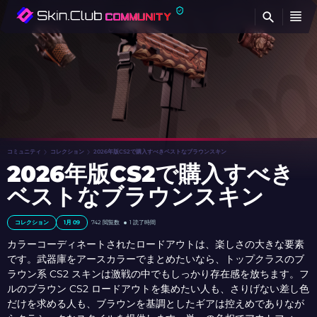
検
コミュニティ
コレクション
2026年版CS2で購入すべきベストなブラウンスキン
2026年版CS2で購入すべき
ベストなブラウンスキン
コレクション
1月 09
742
閲覧数
1 読了時間
カラーコーディネートされたロードアウトは、楽しさの大きな要素
です。武器庫をアースカラーでまとめたいなら、トップクラスのブ
ラウン系 CS2 スキンは激戦の中でもしっかり存在感を放ちます。フ
ルのブラウン CS2 ロードアウトを集めたい人も、さりげない差し色
だけを求める人も、ブラウンを基調としたギアは控えめでありなが