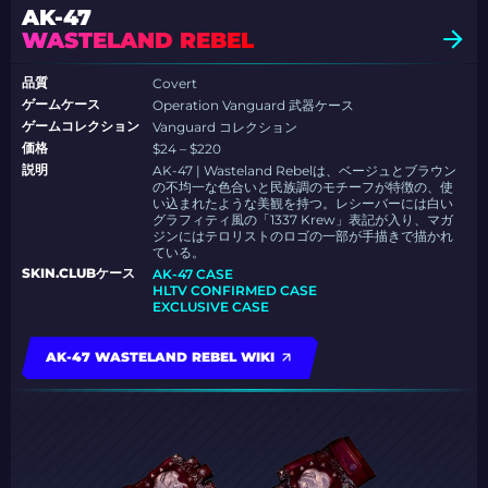
AK-47
WASTELAND REBEL
品質
Covert
ゲームケース
Operation Vanguard 武器ケース
ゲームコレクション
Vanguard コレクション
価格
$24 – $220
説明
AK-47 | Wasteland Rebelは、ベージュとブラウン
の不均一な色合いと民族調のモチーフが特徴の、使
い込まれたような美観を持つ。レシーバーには白い
グラフィティ風の「1337 Krew」表記が入り、マガ
ジンにはテロリストのロゴの一部が手描きで描かれ
ている。
SKIN.CLUBケース
AK-47 CASE
HLTV CONFIRMED CASE
EXCLUSIVE CASE
AK-47 WASTELAND REBEL WIKI