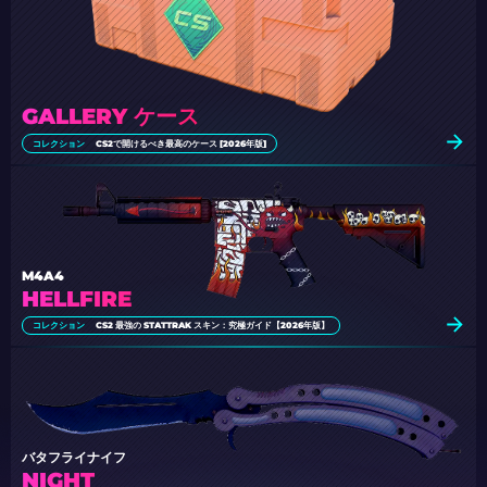
GALLERY ケース
コレクション
CS2で開けるべき最高のケース [2026年版]
M4A4
HELLFIRE
コレクション
CS2 最強の STATTRAK スキン：究極ガイド【2026年版】
バタフライナイフ
NIGHT