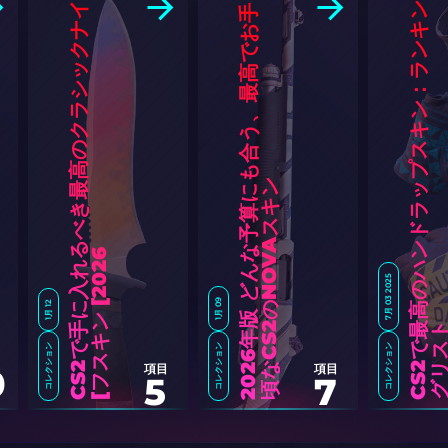
C
S
2
で
手
に
入
れ
る
べ
き
最
高
の
ク
ラ
シ
ッ
ク
ナ
イ
フ
ス
キ
ン
[
2
0
2
C
S
2
で
高
の
ハ
ン
ド
ラ
ッ
プ
ス
キ
ン
：
ラ
ン
キ
ン
グ
リ
ス
手
ン
6
]
7月 03 2025
1月 09
1月 12
コレクション
コレクション
コレクション
2
0
2
6
年
版
ど
ん
な
予
算
に
も
合
う
、
最
高
で
お
頃
な
C
S
2
の
N
O
V
A
ス
キ
項目
項目
0
5
7