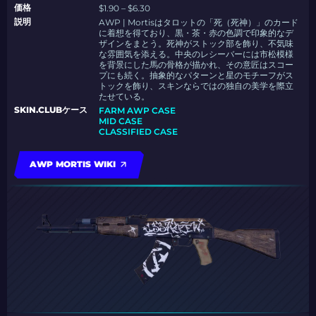
価格
$1.90 – $6.30
説明
AWP | Mortisはタロットの「死（死神）」のカード
に着想を得ており、黒・茶・赤の色調で印象的なデ
ザインをまとう。死神がストック部を飾り、不気味
な雰囲気を添える。中央のレシーバーには市松模様
を背景にした馬の骨格が描かれ、その意匠はスコー
プにも続く。抽象的なパターンと星のモチーフがス
トックを飾り、スキンならではの独自の美学を際立
たせている。
SKIN.CLUBケース
FARM AWP CASE
MID CASE
CLASSIFIED CASE
AWP MORTIS WIKI