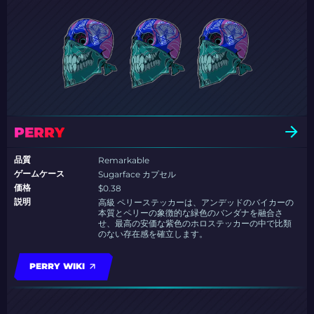
PERRY
品質
Remarkable
ゲームケース
Sugarface カプセル
価格
$0.38
説明
高級 ペリーステッカーは、アンデッドのバイカーの
本質とペリーの象徴的な緑色のバンダナを融合さ
せ、最高の安価な紫色のホロステッカーの中で比類
のない存在感を確立します。
PERRY WIKI