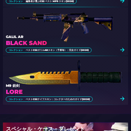
コレクション
編集者が選ぶCS2 ベスト MP9 スキン[2026]
GALIL AR
BLACK SAND
コレクション
ベストCS2ガリルARスキン（予算毎）：完全ガイド[2026]
M9 銃剣
LORE
コレクション
ベストCS2ナイフスキン：コレクターのためのガイド[2026]
スペシャル・ケース・プレゼント