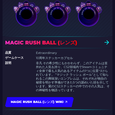
MAGIC RUSH BALL (レンズ)
品質
Extraordinary
ゲームケース
10周年ステッカーカプセル
説明
非凡 その希少性にもかかわらず、このアイテムは並
外れた人気を誇り、CS2領域内でSteamコミュニテ
ィ全体で最も人気のあるアイテムの1つに位置づけら
れています。 “マジック ラッシュ ボール”として知ら
れるこの興味深いエンブレムは、それぞれが独自の
秘密を明かす準備ができた5つの謎めいた頭を示して
います。紫のCS2ステッカーの中でのその人気は、そ
の神秘性を物語っています。
MAGIC RUSH BALL (レンズ) WIKI