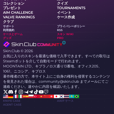
コレクション
クイズ
プレゼント
TOURNAMENTS
AIM CHALLENGE
イベント
VALVE RANKINGS
ケース作成
クラブ
サポート
プライバシーポリシー
利用規約
RSS
ケースとゲーム
スキン WIKI
グッズ
PRO
Skin.Club © 2026
お気に入りのスキンを最適な価格で入手できます。すべての取引は
Steamボットを介して自動モードで行われます。
MOONTAIN LTD、キプラノロス通り13番地、オフィス205、
1061、ニコシア、キプロス
著作権者の方で、本サイト上にご自身の権利を侵害するコンテンツ
を発見された場合は、community@skin.club までメールにてご
連絡ください。速やかに内容を確認いたします。
KNIFE CASE
AWP ケース
AGENT CASE