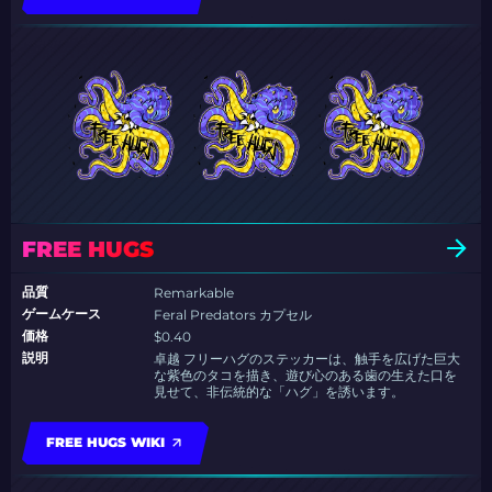
FREE HUGS
品質
Remarkable
ゲームケース
Feral Predators カプセル
価格
$0.40
説明
卓越 フリーハグのステッカーは、触手を広げた巨大
な紫色のタコを描き、遊び心のある歯の生えた口を
見せて、非伝統的な「ハグ」を誘います。
FREE HUGS WIKI