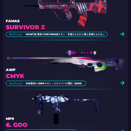
FAMAS
SURVIVOR Z
コレクション
2026年版 最高のCS2 FAMASスキン：安価なものから最も高価なものまで
AWP
CMYK
コレクション
CS2最高の AWPスキン：スナイパーの選択［2026］
MP9
6. GOO