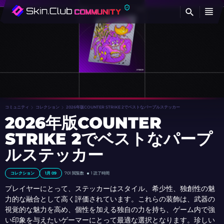
検
コミュニティ
コレクション
2026年版COUNTER STRIKE 2でベストなパープルステッカー
2026年版COUNTER
STRIKE 2でベストなパープ
ルステッカー
コレクション
1月 09
701
閲覧数
1 読了時間
プレイヤーにとって、ステッカーはスタイル、希少性、独創性の魅
力的な融合として高く評価されています。これらの装飾は、武器の
視覚的な魅力を高め、個性を加える独自の力を持ち、ゲーム内で強
い印象を与えたいゲーマーにとって最適な選択となります。珍しい