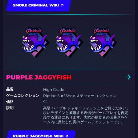
SMOKE CRIMINAL WIKI
PURPLE JAGGYFISH
品質
High Grade
ゲームコレクション
Riptide Surf Shop ステッカーコレクション
価格
$2
説明
高級 パープル ジャギーフィッシュをご覧ください。
鋭いデザインと威嚇する表情がゲームプレイを再定
義する運命にあります。実際の捕食者の凶暴さをゲ
ーム内に反映した真のゲームチェンジャーです。
PURPLE JAGGYFISH WIKI