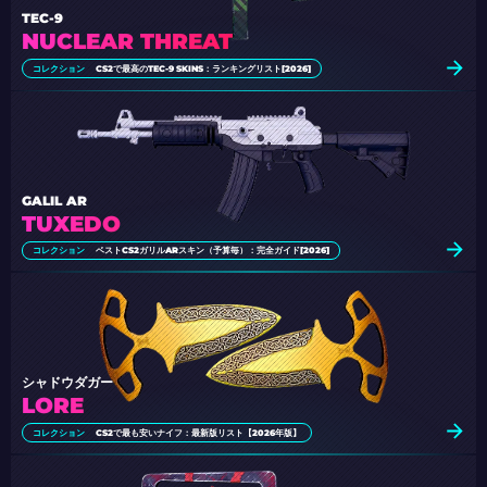
TEC-9
NUCLEAR THREAT
コレクション
CS2で最高のTEC-9 SKINS：ランキングリスト[2026]
GALIL AR
TUXEDO
コレクション
ベストCS2ガリルARスキン（予算毎）：完全ガイド[2026]
シャドウダガー
LORE
コレクション
CS2で最も安いナイフ：最新版リスト【2026年版】