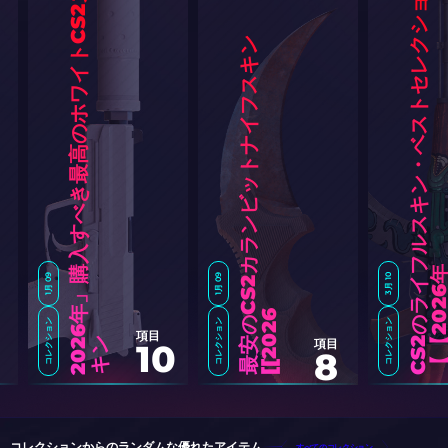
C
S
2
の
ラ
イ
フ
ル
ス
キ
ン
・
ベ
ス
ト
セ
レ
ク
シ
ョ
ン
【
2
0
2
6
ス
最
安
の
C
S
2
カ
ラ
ン
ビ
ッ
ト
ナ
イ
フ
ス
キ
ン
[
2
0
2
1月 09
1月 09
3月 10
6
]
コレクション
コレクション
コレクション
2
0
6
年
」
購
入
す
べ
き
最
高
の
ホ
ワ
イ
ト
C
S
2
キ
項目
2
ン
項目
10
8
コレクションからのランダムな優れたアイテム
すべてのコレクション