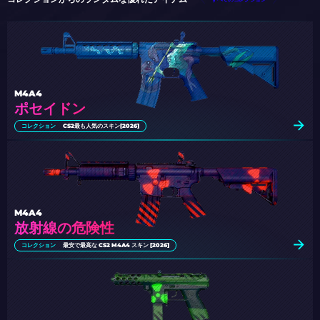
M4A4
ポセイドン
コレクション
CS2最も人気のスキン[2026]
M4A4
放射線の危険性
コレクション
最安で最高な CS2 M4A4 スキン [2026]