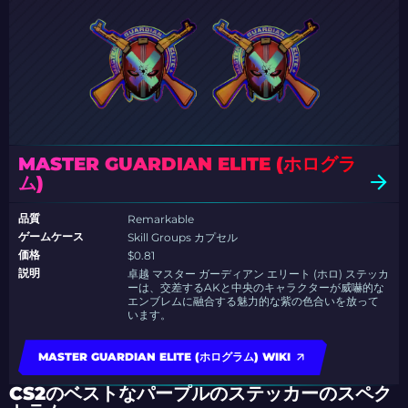
MASTER GUARDIAN ELITE (ホログラ
ム)
品質
Remarkable
ゲームケース
Skill Groups カプセル
価格
$0.81
説明
卓越 マスター ガーディアン エリート (ホロ) ステッカ
ーは、交差するAKと中央のキャラクターが威嚇的な
エンブレムに融合する魅力的な紫の色合いを放って
います。
MASTER GUARDIAN ELITE (ホログラム) WIKI
CS2のベストなパープルのステッカーのスペク