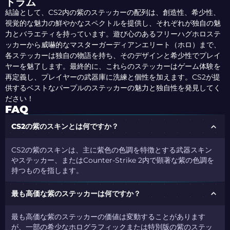
トラム
結論として、CS2内の紫のステッカーの配列は、創造性、希少性、
視覚的な魅力の鮮やかなスペクトルを提供し、それぞれが独自の魅
力とバラエティを持っています。遊び心のあるフリーハグホロステ
ッカーから威嚇的なマスターガーディアンエリート（ホロ）まで、
各ステッカーは独自の物語を持ち、そのデザインと希少性でプレイ
ヤーを魅了します。最終的に、これらのステッカーはゲーム体験を
再定義し、プレイヤーの武器庫に洗練と個性を加えます。CS2が提
供するベストなパープルのステッカーの魅力と独自性を発見してく
ださい！
FAQ
CS2の紫のスキンとは何ですか？
CS2の紫のスキンは、主に紫色の色調を特徴とする武器スキン
やステッカー、またはCounter-Strike 2内で顕著な紫の色調を
持つものを指します。
最も高価な紫のステッカーは何ですか？
最も高価な紫のステッカーの価値は変動することがあります
が、一部の希少なホログラフィックまたは特別版の紫のステッ