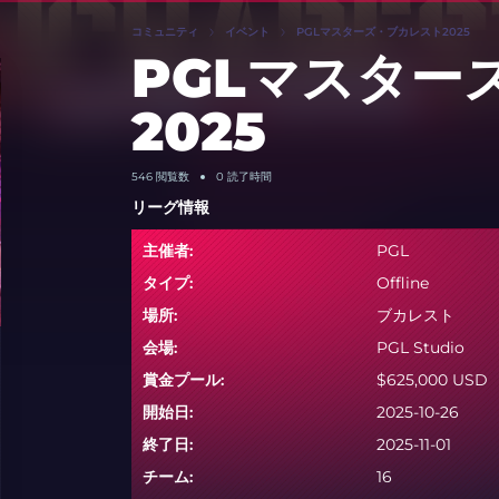
コミュニティ
イベント
PGLマスターズ・ブカレスト2025
PGLマスター
2025
546
閲覧数
0 読了時間
リーグ情報
主催者:
PGL
タイプ:
Offline
場所:
ブカレスト
会場:
PGL Studio
賞金プール:
$625,000 USD
開始日:
2025-10-26
終了日:
2025-11-01
チーム:
16