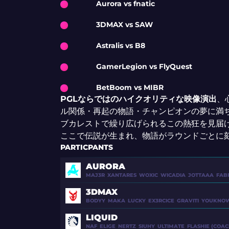
Aurora vs fnatic
3DMAX vs SAW
Astralis vs B8
GamerLegion vs FlyQuest
BetBoom vs MIBR
PGLならではのハイクオリティな映像演出
、
ル関係・再起の物語・チャンピオンの夢に満ち
ブカレストで繰り広げられるこの熱狂を見届
ここで伝説が生まれ、物語がラウンドごとに
PARTICPANTS
AURORA
MAJ3R
XANTARES
WOXIC
WICADIA
JOTTAAA
FAB
3DMAX
BODYY
MAKA
LUCKY
EX3RCICE
GRAVITI
YOUKNOW
LIQUID
NAF
ELIGE
NERTZ
SIUHY
ULTIMATE
FLASHIE (COAC