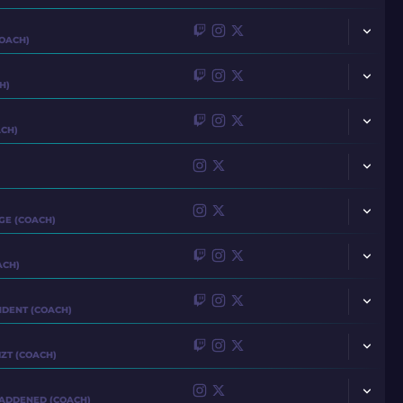
OACH)
WOXIC
WICADIA
JOTTAAA
H)
LUCKY
EX3RCICE
GRAVITI
ACH)
NERTZ
SIUHY
ULTIMATE
HOOXI
JABBI
STAEHR
GE (COACH)
DAV1DEUS
NQZ
SNOW
ACH)
N1SSIM
LUX
SAADZIN
NDENT (COACH)
TAUSON
PR
HYPEX
IZT (COACH)
SAUSOL
DAV1G
MARTINEZSA
ADDENED (COACH)