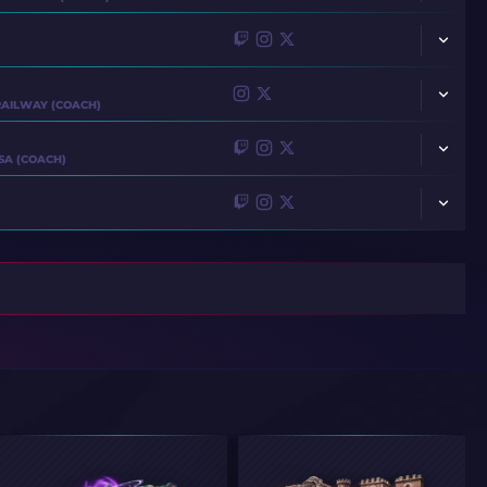
NILO
YXNGSTXR
ALKAREN
FEAR
JAMBO
JACKASMO
RAILWAY (COACH)
R1NKLE
EWJERKZ
XKACPERSKY
A (COACH)
NPL
KENSIZOR
ESENTHIAL
BRNZ4N
INSANI
KL1M
D1LEDEZ
ARTFR0ST
MAGNOJEZ
AG1L
ARAGORNN
KRAZY
VEXITE
NETTIK
REGALI