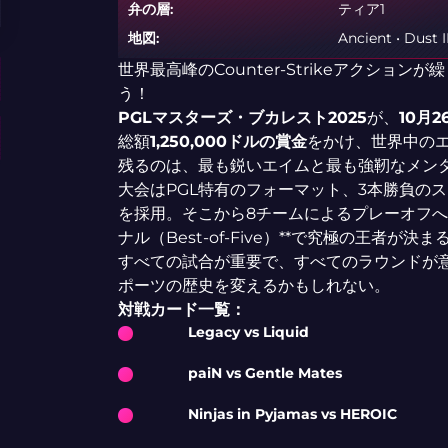
弁の層:
ティア1
地図:
Ancient • Dust I
世界最高峰のCounter-Strikeアクショ
う！
PGLマスターズ・ブカレスト2025
が、
10月2
総額
1,250,000ドルの賞金
をかけ、世界中の
残るのは、最も鋭いエイムと最も強靭なメン
大会はPGL特有のフォーマット、3本勝負のスイス方式（
を採用。そこから8チームによるプレーオフへ
ナル（Best-of-Five）**で究極の王者が決ま
すべての試合が重要で、すべてのラウンドが
ポーツの歴史を変えるかもしれない。
対戦カード一覧：
Legacy vs Liquid
paiN vs Gentle Mates
Ninjas in Pyjamas vs HEROIC