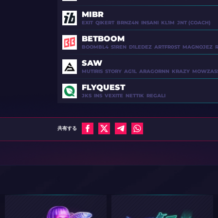
RIKZ (COACH)
XFL0UD
LNZ
MIBR
EXIT
QIKERT
BRNZ4N
INSANI
KL1M
JNT (COACH)
CHUCKY (COACH)
KRIMZ
BLAMEF
BETBOOM
BOOMBL4
S1REN
D1LEDEZ
ARTFR0ST
MAGNOJEZ
ASH (COACH)
SNAPPI
SJUUSH
SAW
MUTIRIS
STORY
AG1L
ARAGORNN
KRAZY
MOWZASS
DELONGE (COACH)
HEADTR1CK
ALEX666
FLYQUEST
JKS
INS
VEXITE
NETTIK
REGALI
TOBIZ (COACH)
EXIT
QIKERT
INDEPENDENT
共有する
(COACH)
BOOMBL4
S1REN
XIZT (COACH)
MUTIRIS
STORY
MADDENED (COACH)
JKS
INS
JNT (COACH)