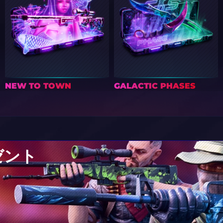
RAILWAY (COACH)
MOWZASSA (COACH)
NEW TO TOWN
GALACTIC PHASES
ゼント