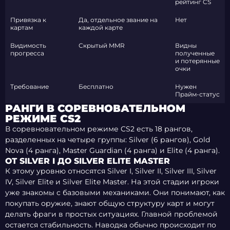
рейтинг CS
Привязка к
Да, отдельное звание на
Нет
картам
каждой карте
Видимость
Скрытый MMR
Видны
прогресса
полученные
и потерянные
очки
Требование
Бесплатно
Нужен
Прайм-статус
РАНГИ В СОРЕВНОВАТЕЛЬНОМ
РЕЖИМЕ CS2
В соревновательном режиме CS2 есть 18 рангов,
разделенных на четыре группы: Silver (6 рангов), Gold
Nova (4 ранга), Master Guardian (4 ранга) и Elite (4 ранга).
ОТ SILVER I ДО SILVER ELITE MASTER
К этому уровню относятся Silver I, Silver II, Silver III, Silver
IV, Silver Elite и Silver Elite Master. На этой стадии игроки
уже знакомы с базовыми механиками. Они понимают, как
покупать оружие, знают общую структуру карт и могут
делать фраги в простых ситуациях. Главной проблемой
остается стабильность. Наводка обычно происходит по