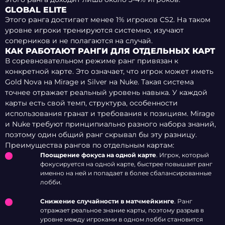
GLOBAL ELITE
Этого ранга достигает менее 1% игроков CS2. На таком
уровне игроки тренируются системно, изучают
соперников и не полагаются на случай.
КАК РАБОТАЮТ РАНГИ ДЛЯ ОТДЕЛЬНЫХ КАРТ
В соревновательном режиме ранг привязан к
конкретной карте. Это означает, что игрок может иметь
Gold Nova на Mirage и Silver на Nuke. Такая система
точнее отражает реальный уровень навыка. У каждой
карты есть свой темп, структура, особенности
использования гранат и требования к позициям. Mirage
и Nuke требуют принципиально разного набора знаний,
поэтому один общий ранг скрывал бы эту разницу.
Преимущества рангов по отдельным картам:
Поощрение фокуса на одной карте
. Игрок, который
фокусируется на одной карте, быстрее повышает ранг
именно на ней и попадает в более сбалансированные
лобби.
Снижение случайности в матчмейкинге
. Ранг
отражает реальное знание карты, поэтому разрыв в
уровне между игроками в одном лобби становится