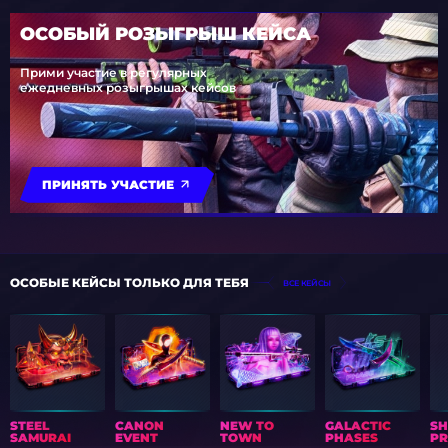
ОСОБЫЙ РОЗЫГРЫШ КЕЙСА
Прими участие в регулярных
ежедневных розыгрышах кейсов
ПРИНЯТЬ УЧАСТИЕ
ОСОБЫЕ КЕЙСЫ ТОЛЬКО ДЛЯ ТЕБЯ
ВСЕ КЕЙСЫ
STEEL
CANON
NEW TO
GALACTIC
S
SAMURAI
EVENT
TOWN
PHASES
PR