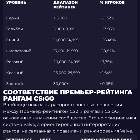
УРОВЕНЬ
ДИАПАЗОН
% ИГРОКОВ
РЕЙТИНГА
Серый
< 5 000
~21,32%
Голубой
5,000-9,999
~23,95%
Синий
10,000-14,999
~26,48%
Фиолетовый
15,000-19,999
~18,82%
Розовый
20,000-24,999
~7,75%
Красный
25,000-29,999
~1,64%
Золотой
30,000+
~0,05%
СООТВЕТСТВИЕ ПРЕМЬЕР-РЕЙТИНГА
РАНГАМ CS:GO
В таблице показаны распространенные сравнения
между Премьер-рейтингом CS2 и рангами CS:GO,
основанные на мнении сообщества. Это не официальная
система Valve, а ориентировочная интерпретация
рангов, не связанная с правилами ранжирования Valve.
РЕЙТИНГ CS
ЦВЕТ
ЭКВИВАЛЕНТНЫЙ РАНГ