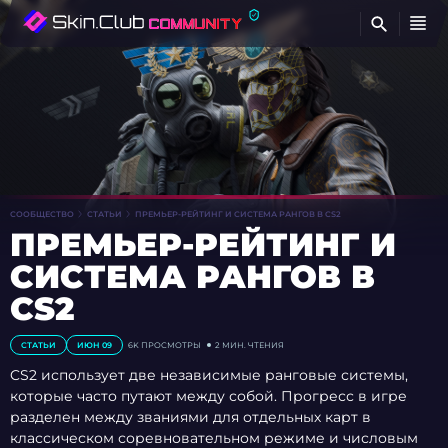
Н
СООБЩЕСТВО
СТАТЬИ
ПРЕМЬЕР-РЕЙТИНГ И СИСТЕМА РАНГОВ В CS2
ПРЕМЬЕР-РЕЙТИНГ И
СИСТЕМА РАНГОВ В
CS2
СТАТЬИ
ИЮН 09
6K
ПРОСМОТРЫ
2 МИН. ЧТЕНИЯ
CS2 использует две независимые ранговые системы,
которые часто путают между собой. Прогресс в игре
разделен между званиями для отдельных карт в
классическом соревновательном режиме и числовым