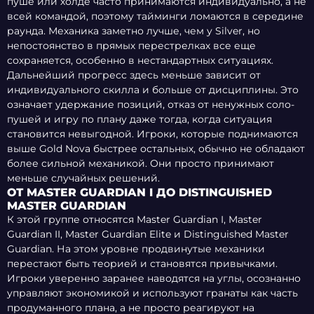
пуше или холде часто принимаются индивидуально, а не
всей командой, поэтому тайминги ломаются в середине
раунда. Механика заметно лучше, чем у Silver, но
непостоянство в прямых перестрелках все еще
сохраняется, особенно в нестандартных ситуациях.
Дальнейший прогресс здесь меньше зависит от
индивидуального скилла и больше от дисциплины. Это
означает удержание позиций, отказ от ненужных соло-
пушей и игру по плану даже тогда, когда ситуация
становится невыгодной. Игроки, которые поднимаются
выше Gold Nova быстрее остальных, обычно не обладают
более сильной механикой. Они просто принимают
меньше случайных решений.
ОТ MASTER GUARDIAN I ДО DISTINGUISHED
MASTER GUARDIAN
К этой группе относятся Master Guardian I, Master
Guardian II, Master Guardian Elite и Distinguished Master
Guardian. На этом уровне продвинутые механики
перестают быть теорией и становятся привычками.
Игроки уверенно заранее наводятся на углы, осознанно
управляют экономикой и используют гранаты как часть
продуманного плана, а не просто реагируют на