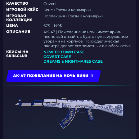
КАЧЕСТВО
Covert
ИГРОВОЙ КЕЙС
Кейс «Грезы и кошмары»
ИГРОВАЯ
Коллекция «Грезы и кошмары»
КОЛЛЕКЦИЯ
ЦЕНА
67$ – 149$
ОПИСАНИЕ
AK-47 | Пожелание на ночь имеет яркий
неоновый дизайн, с будто пульсирующими
узорами на корпусе. Психоделическая
палитра делает его заметным в любом матче.
КЕЙСЫ НА
NEW TO TOWN CASE
SKIN.CLUB
COVERT CASE
DREAMS & NIGHTMARES CASE
AK-47 ПОЖЕЛАНИЕ НА НОЧЬ ВИКИ