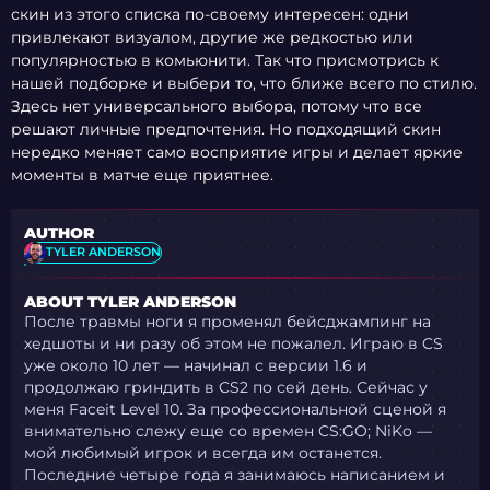
скин из этого списка по-своему интересен: одни
привлекают визуалом, другие же редкостью или
популярностью в комьюнити. Так что присмотрись к
нашей подборке и выбери то, что ближе всего по стилю.
Здесь нет универсального выбора, потому что все
решают личные предпочтения. Но подходящий скин
нередко меняет само восприятие игры и делает яркие
моменты в матче еще приятнее.
AUTHOR
TYLER ANDERSON
ABOUT TYLER ANDERSON
После травмы ноги я променял бейсджампинг на
хедшоты и ни разу об этом не пожалел. Играю в CS
уже около 10 лет — начинал с версии 1.6 и
продолжаю гриндить в CS2 по сей день. Сейчас у
меня Faceit Level 10. За профессиональной сценой я
внимательно слежу еще со времен CS:GO; NiKo —
мой любимый игрок и всегда им останется.
Последние четыре года я занимаюсь написанием и