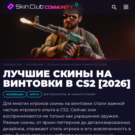
Н
СООБЩЕСТВО
КОЛЛЕКЦИИ
ЛУЧШИЕ СКИНЫ НА ВИНТОВКИ В CS2 [2026]
ЛУЧШИЕ СКИНЫ НА
ВИНТОВКИ В CS2 [2026]
КОЛЛЕКЦИИ
АПР 14
259
ПРОСМОТРЫ
1 МИНУТА ЧТЕНИЯ
Для многих игроков скины на винтовки стали важной
частью игрового опыта в CS2. Сейчас они
воспринимаются не только как украшение оружия.
Разные скины, от ярких паттернов до детализированных
дизайнов, отражают стиль игрока и его вовлеченность в