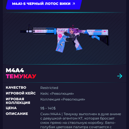
M4A1-S ЧЕРНЫЙ ЛОТОС ВИКИ
M4A4
ТЕМУКАУ
КАЧЕСТВО
Restricted
ИГРОВОЙ КЕЙС
Кейс «Революция»
ИГРОВАЯ
Коллекция «Революция»
КОЛЛЕКЦИЯ
ЦЕНА
9$ – 140$
ОПИСАНИЕ
Скин M4A4 | Темукау выполнен в духе аниме
с девушкой-агентом КТ, которая бросает
смок прямо на ствольную коробку. Бело-
голубая цветовая палитра сочетается с