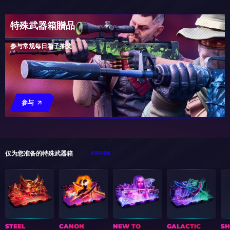
特殊武器箱贈品
参与常规每日箱子抽奖
参与
仅为您准备的特殊武器箱
所有武器箱
STEEL
CANON
NEW TO
GALACTIC
S