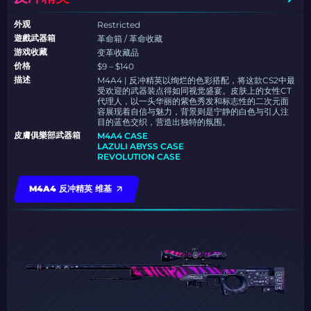
外观
Restricted
遊戲武器箱
革命箱 / 革命收藏
游戏收藏
变革收藏品
价格
$9 – $140
描述
M4A4 | 反冲精英以绚烂的色彩搭配，将这款CS2中最
受欢迎的武器装点得如同视觉盛宴。皮肤上的女性CT
代理人，以一头华丽的紫色秀发和标志性的二次元面
容展现着自信与魅力，背景则是宁静的白色与引人注
目的蓝色交织，营造出独特的氛围。
皮膚俱樂部武器箱
M4A4 CASE
LAZULI ABYSS CASE
REVOLUTION CASE
M4A4 反冲精英 维基