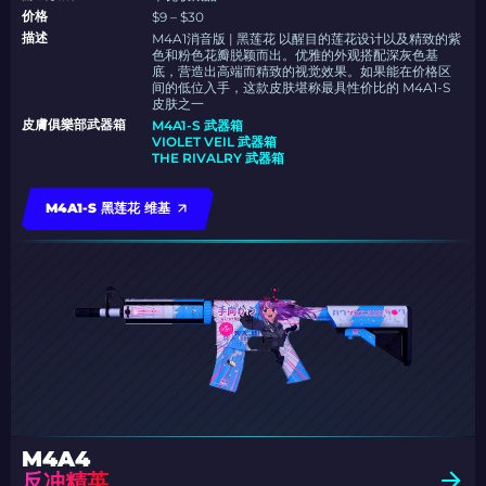
价格
$9 – $30
描述
M4A1消音版 | 黑莲花 以醒目的莲花设计以及精致的紫
色和粉色花瓣脱颖而出。优雅的外观搭配深灰色基
底，营造出高端而精致的视觉效果。如果能在价格区
间的低位入手，这款皮肤堪称最具性价比的 M4A1-S
皮肤之一
皮膚俱樂部武器箱
M4A1-S 武器箱
VIOLET VEIL 武器箱
THE RIVALRY 武器箱
M4A1-S 黑莲花 维基
M4A4
反冲精英