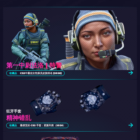
第一中尉法洛 | 特警
收藏品
CS2中最佳女性探员皮肤排名 [2026]
狂牙手套
精神错乱
收藏品
最便宜的 CS2 手套：更新列表（2026）