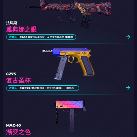
法玛斯
雅典娜之眼
收藏品
CS:GO最佳法玛斯皮肤：从便宜到最昂贵 [2026]
CZ75
复古圣杯
收藏品
CS2中CZ-75皮肤精选：从平价到豪华，一网打尽！
MAC-10
渐变之色