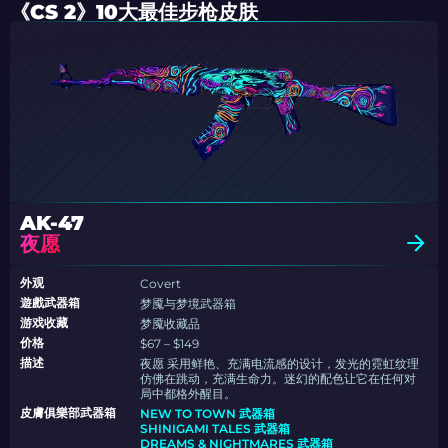
《CS 2》10大最佳步枪皮肤
AK-47
夜愿
外观
Covert
遊戲武器箱
梦魇与梦境武器箱
游戏收藏
梦魇收藏品
价格
$67 – $149
描述
夜愿 采用鲜艳、充满电流感的设计，发光的霓虹纹理
仿佛在跳动，充满生命力。迷幻的配色让它在任何对
局中都格外醒目。
皮膚俱樂部武器箱
NEW TO TOWN 武器箱
SHINIGAMI TALES 武器箱
DREAMS & NIGHTMARES 武器箱