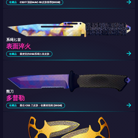
收藏品
CS2中顶级MAC-10皮肤推荐[2026]
系绳匕首
表面淬火
收藏品
最便宜的CS2系绳匕首皮肤
熊刀
多普勒
收藏品
最佳 CS2 刀皮肤：收藏者指南 [2026]