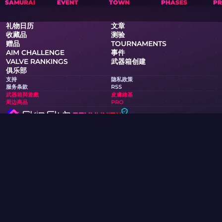
SAMURAI
EVENT
TOWN
PHASES
PR
礼物日历
文章
收藏品
测验
赠品
TOURNAMENTS
AIM CHALLENGE
事件
VALVE RANKINGS
武器箱创建
俱乐部
支持
隐私政策
服务条款
RSS
武器箱與遊戲
皮膚維基
周边商品
PRO
Skin.Club © 2026
您可以以最优惠的价格获取您喜爱的皮肤。所有交易通过Steam机
器人自动进行。
MOONTAIN LTD，塞浦路斯尼科西亚Kypranoros街13号，205办
公室，邮编1061
如果您是版权所有者，并在本网站发现侵犯您版权的内容，请通过电
子邮件 community@skin.club 与我们联系。我们将尽快审核您的
请求。