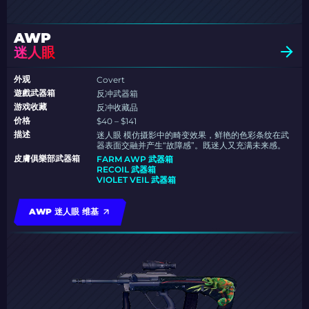
AWP
迷人眼
外观
Covert
遊戲武器箱
反冲武器箱
游戏收藏
反冲收藏品
价格
$40 – $141
描述
迷人眼 模仿摄影中的畸变效果，鲜艳的色彩条纹在武
器表面交融并产生“故障感”。既迷人又充满未来感。
皮膚俱樂部武器箱
FARM AWP 武器箱
RECOIL 武器箱
VIOLET VEIL 武器箱
AWP 迷人眼 维基