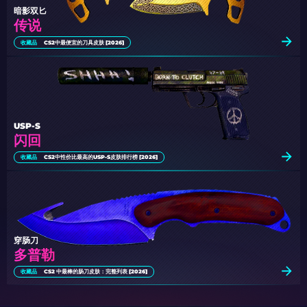
暗影双匕
传说
收藏品
CS2中最便宜的刀具皮肤 [2026]
USP-S
闪回
收藏品
CS2中性价比最高的USP-S皮肤排行榜 [2026]
穿肠刀
多普勒
收藏品
CS2 中最棒的肠刀皮肤：完整列表 [2026]