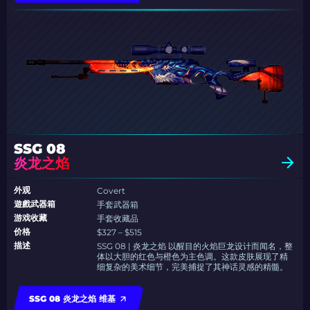
SSG 08
炎龙之焰
外观
Covert
遊戲武器箱
手套武器箱
游戏收藏
手套收藏品
价格
$327 – $515
描述
SSG 08 | 炎龙之焰 以醒目的火焰巨龙设计而闻名，整
体以大胆的红色与橙色为主色调。这款皮肤展现了精
细复杂的美术细节，完美捕捉了其神话灵感的精髓。
SSG 08 炎龙之焰 维基