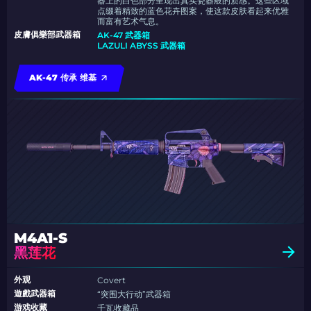
器上的白色部分呈现出真实瓷器般的质感。这些区域
点缀着精致的蓝色花卉图案，使这款皮肤看起来优雅
而富有艺术气息。
皮膚俱樂部武器箱
AK-47 武器箱
LAZULI ABYSS 武器箱
AK-47 传承 维基
M4A1-S
黑莲花
外观
Covert
遊戲武器箱
“突围大行动”武器箱
游戏收藏
千瓦收藏品