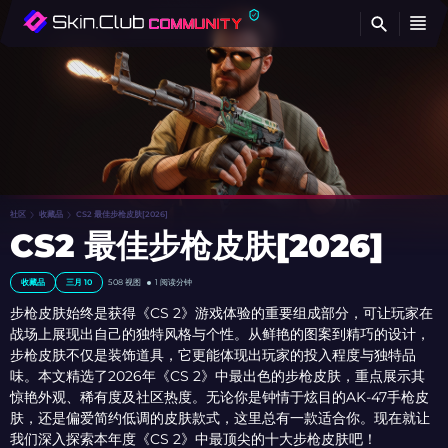
查
社区
收藏品
CS2 最佳步枪皮肤[2026]
CS2 最佳步枪皮肤[2026]
收藏品
三月 10
508
视图
1 阅读分钟
步枪皮肤始终是获得《CS 2》游戏体验的重要组成部分，可让玩家在
战场上展现出自己的独特风格与个性。从鲜艳的图案到精巧的设计，
步枪皮肤不仅是装饰道具，它更能体现出玩家的投入程度与独特品
味。本文精选了2026年《CS 2》中最出色的步枪皮肤，重点展示其
惊艳外观、稀有度及社区热度。无论你是钟情于炫目的AK-47手枪皮
肤，还是偏爱简约低调的皮肤款式，这里总有一款适合你。现在就让
我们深入探索本年度《CS 2》中最顶尖的十大步枪皮肤吧！