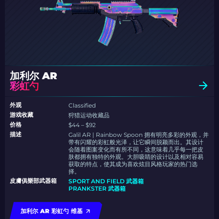
加利尔 AR
彩虹勺
外观
Classified
游戏收藏
狩猎运动收藏品
价格
$44 – $92
描述
Galil AR | Rainbow Spoon 拥有明亮多彩的外观，并
带有闪耀的彩虹般光泽，让它瞬间脱颖而出。其设计
会随着图案变化而有所不同，这意味着几乎每一把皮
肤都拥有独特的外观。大胆吸睛的设计以及相对容易
获取的特点，使其成为喜欢炫目风格玩家的热门选
择。
皮膚俱樂部武器箱
SPORT AND FIELD 武器箱
PRANKSTER 武器箱
加利尔 AR 彩虹勺 维基