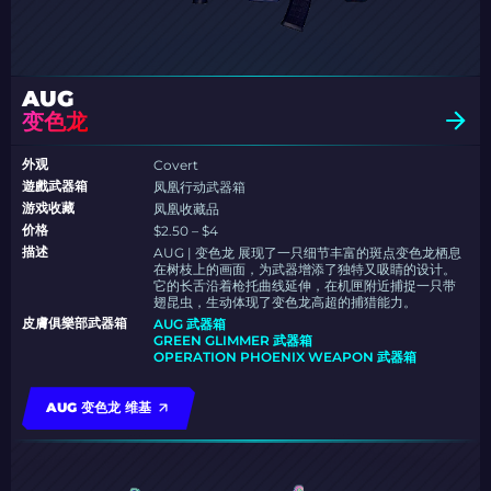
AUG
变色龙
外观
Covert
遊戲武器箱
凤凰行动武器箱
游戏收藏
凤凰收藏品
价格
$2.50 – $4
描述
AUG | 变色龙 展现了一只细节丰富的斑点变色龙栖息
在树枝上的画面，为武器增添了独特又吸睛的设计。
它的长舌沿着枪托曲线延伸，在机匣附近捕捉一只带
翅昆虫，生动体现了变色龙高超的捕猎能力。
皮膚俱樂部武器箱
AUG 武器箱
GREEN GLIMMER 武器箱
OPERATION PHOENIX WEAPON 武器箱
AUG 变色龙 维基