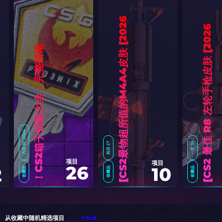
6
]
6
]
南
！
六月 07 2024
四月 27
一月 09
项目
项目
26
10
2
收藏品
收藏品
收藏品
C
S
2
箱
子
钥
匙
大
全
：
完
整
指
C
S
2
最
物
超
所
值
的
M
4
A
4
皮
肤
[
2
0
2
C
S
2
最
佳
R
8
左
轮
手
枪
皮
肤
[
2
0
2
从收藏中随机精选项目
所有收藏