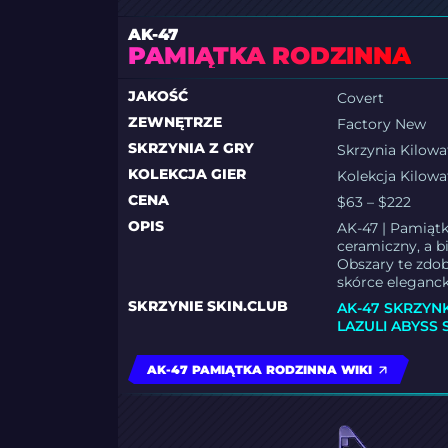
AK-47
PAMIĄTKA RODZINNA
JAKOŚĆ
Covert
ZEWNĘTRZE
Factory New
SKRZYNIA Z GRY
Skrzynia Kilowa
KOLEKCJA GIER
Kolekcja Kilowa
CENA
$63 – $222
OPIS
AK-47 | Pamiąt
ceramiczny, a b
Obszary te zdob
skórce elegancki
SKRZYNIE SKIN.CLUB
AK-47 SKRZYN
LAZULI ABYSS
AK-47 PAMIĄTKA RODZINNA WIKI