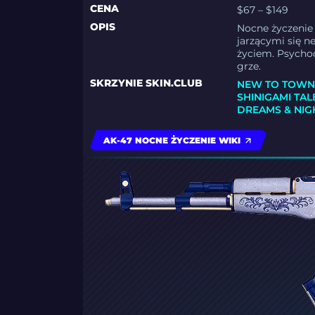
CENA
$67 – $149
OPIS
Nocne życzenie
jarzącymi się n
życiem. Psychod
grze.
SKRZYNIE SKIN.CLUB
NEW TO TOWN
SHINIGAMI TAL
DREAMS & NIG
AK-47 NOCNE ŻYCZENIE WIKI