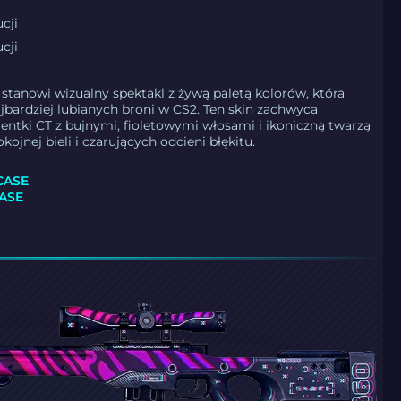
cji
cji
tanowi wizualny spektakl z żywą paletą kolorów, która
ajbardziej lubianych broni w CS2. Ten skin zachwyca
ntki CT z bujnymi, fioletowymi włosami i ikoniczną twarzą
kojnej bieli i czarujących odcieni błękitu.
CASE
ASE