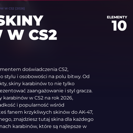
W W CS2 [2026]
SKINY
ELEMENTY
10
 W CS2
ementem doświadczenia CS2,
 stylu i osobowości na polu bitwy. Od
, skiny karabinów to nie tylko
zentować zaangażowanie i styl gracza.
y karabinów w CS2 na rok 2026,
zadkość i popularność wśród
steś fanem krzykliwych skinów do AK-47,
nego, znajdziesz tutaj skina dla każdego
inach karabinów, które są najlepsze w