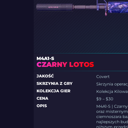
M4A1-S
CZARNY LOTOS
JAKOŚĆ
Covert
SKRZYNIA Z GRY
Skrzynia operac
KOLEKCJA GIER
Kolekcja Kilowa
CENA
$9 – $30
OPIS
M4A1-S | Czarn
oraz misternymi
ciemnoszara baz
najlepszych bud
niższym przedz