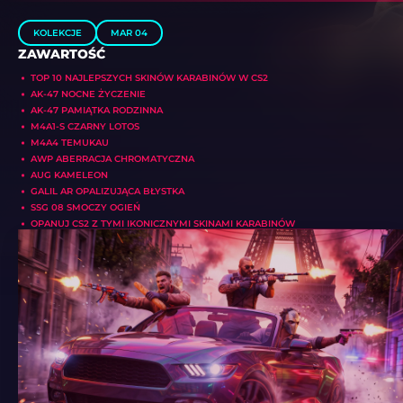
KOLEKCJE
MAR 04
ZAWARTOŚĆ
TOP 10 NAJLEPSZYCH SKINÓW KARABINÓW W CS2
AK-47 NOCNE ŻYCZENIE
AK-47 PAMIĄTKA RODZINNA
M4A1-S CZARNY LOTOS
M4A4 TEMUKAU
AWP ABERRACJA CHROMATYCZNA
AUG KAMELEON
GALIL AR OPALIZUJĄCA BŁYSTKA
SSG 08 SMOCZY OGIEŃ
OPANUJ CS2 Z TYMI IKONICZNYMI SKINAMI KARABINÓW