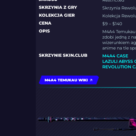
Restricted
SKRZYNIA Z GRY
Skrzynia Rewolu
KOLEKCJA GIER
Kolekcja Rewolu
CENA
$9 – $140
OPIS
M4A4 Temukau s
zdobi jedną z n
wizerunkiem age
anime na tle spo
SKRZYNIE SKIN.CLUB
M4A4 CASE
LAZULI ABYSS 
REVOLUTION C
M4A4 TEMUKAU WIKI