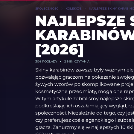
SPOŁECZNOŚĆ
KOLEKCJE
NAJLEPSZE SKINY KARABINÓ
NAJLEPSZE 
KARABINÓW
[2026]
304
POGLĄDY
2 MIN CZYTANIA
Skiny karabinów zawsze były ważnym el
pozwalając graczom na pokazanie swojego
żywych wzorów po skomplikowane projekty
kosmetyczne przedmioty, mogą one repre
W tym artykule zebraliśmy najlepsze skin
podkreślając ich oszałamiający wygląd, r
społeczności. Niezależnie od tego, czy je
czy preferujesz coś eleganckiego i subtel
gracza. Zanurzmy się w najlepszych 10 sk