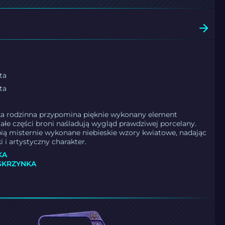
ta
ta
ka rodzinna przypomina pięknie wykonany element
iałe części broni naśladują wygląd prawdziwej porcelany.
ią misternie wykonane niebieskie wzory kwiatowe, nadając
 i artystyczny charakter.
KA
 SKRZYNKA