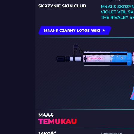
SKRZYNIE SKIN.CLUB
M4A1-S SKRZY
VIOLET VEIL S
THE RIVALRY 
M4A1-S CZARNY LOTOS WIKI
M4A4
TEMUKAU
JAKOŚĆ