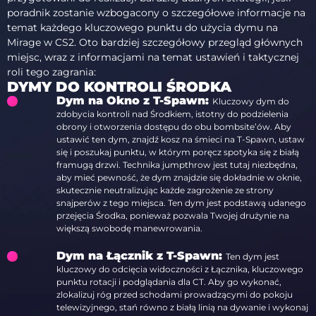
poradnik zostanie wzbogacony o szczegółowe informacje na
temat każdego kluczowego punktu do użycia dymu na
Mirage w CS2. Oto bardziej szczegółowy przegląd głównych
miejsc, wraz z informacjami na temat ustawień i taktycznej
roli tego zagrania:
DYMY DO KONTROLI ŚRODKA
Dym na Okno z T-Spawn:
Kluczowy dym do
zdobycia kontroli nad Środkiem, istotny do podzielenia
obrony i otworzenia dostępu do obu bombsite’ów. Aby
ustawić ten dym, znajdź kosz na śmieci na T-Spawn, ustaw
się i poszukaj punktu, w którym poręcz spotyka się z białą
framugą drzwi. Technika jumpthrow jest tutaj niezbędna,
aby mieć pewność, że dym znajdzie się dokładnie w oknie,
skutecznie neutralizując każde zagrożenie ze strony
snajperów z tego miejsca. Ten dym jest podstawą udanego
przejęcia Środka, ponieważ pozwala Twojej drużynie na
większą swobodę manewrowania.
Dym na Łącznik z T-Spawn:
Ten dym jest
kluczowy do odcięcia widoczności z Łącznika, kluczowego
punktu rotacji i podglądania dla CT. Aby go wykonać,
zlokalizuj róg przed schodami prowadzącymi do pokoju
telewizyjnego, stań równo z białą linią na dywanie i wykonaj