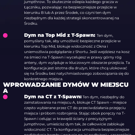
jumpthrow. To skutecznie oślepia każdego gracza w
Łączniku, pozwalając na bezpieczniejsze przejście w
kierunku B lub A przez Środek, co czyni ten dym
niezbędnym dla każdej strategii skoncentrowanej na
Środku.
Dym na Top Mid z T-Spawn:
Ten dym,
pomyślany tak, aby umożliwić bezpieczne przejście w
kierunku Top Mid, blokuje widoczność z Okna i
uniemożliwia podglądanie z Shortu. Jeśli wejdziesz na kosz
na śmieci na T-Spawn i wycelujesz w prawy górny róg
anteny, dym wyląduje w kluczowym obszarze przejścia. Ta
konfiguracja jest istotna dla drużyn, które chcą ulokować
się na Środku bez natychmiastowego zobowiązania się do
konkretnego miejsca.
WPROWADZANIE DYMÓW W MIEJSCU
A
Dym na CT z T-Spawn:
Ten dym, niezbędny do
zainstalowania na miejscu A, blokuje CT Spawn – miejsce
często wybierane przez CT do przeciwdziałania przejęciu
miejsca i próbom rozbrojenia. Stając obok poręczy na T-
Spawn i celując w krawędź ściany z precyzyjnym
jumpthrow, umieścisz dym tak, że całkowicie zablokuje
widoczność CT. Ta konfiguracja umożliwia bezpieczniejsze
podkładanie bomby i pozycje po jej podłożeniu, szczególnie