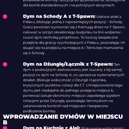
dla bomb standardowych i na potrójnych skrzyniach.
Dym na Schody A z T-Spawn:
Ułatwia ataki z
Pałacu, blokując jedną z najważniejszych pozycji – Schody.
Gracz powinien wyrównać się z framugą drzwi na T-Spawn,
celować w szczyt określonego budynku na linii widzenia i
rzucić dym techniką jumpthrow. To tworzy bezpieczne
przejście dla graczy wychodzących z Pałacu, pozwalając im
skupić się na przejściu na miejsce A i Tetris bez martwienia
się o Schody.
Dym na Dżunglę/Łącznik z T-Spawn:
Ten
dym o podwójnym zastosowaniu jest rzucany z tej samej
pozycji co dym na Schody A, co upraszcza wykonanie tych
działań. Blokuje widoczność z Dżungli i Łącznika,
krytycznych punktów rotacji dla CT. Umiejscowienie tego
dymu jest niezbędne do pełnego przejęcia miejsca A,
ponieważ izoluje obrońców miejsca i zapobiega szybkim
rotacjom przez Dżunglę, pozwalając terrorystom na
ustanowienie kontroli nad miejscem i bezpieczne
podłożenie bomby.
WPROWADZANIE DYMÓW W MIEJSCU
B
Dym na Kuchnię z Alei:
Blokowanie widoczności