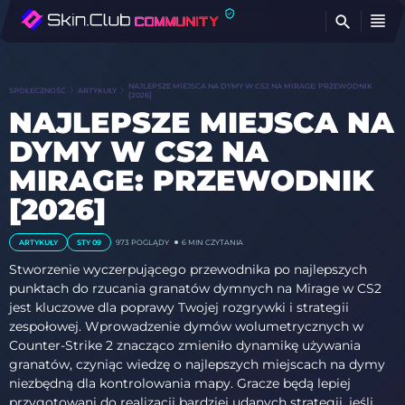
Z
NAJLEPSZE MIEJSCA NA DYMY W CS2 NA MIRAGE: PRZEWODNIK
SPOŁECZNOŚĆ
ARTYKUŁY
[2026]
NAJLEPSZE MIEJSCA NA
DYMY W CS2 NA
MIRAGE: PRZEWODNIK
[2026]
ARTYKUŁY
STY 09
973
POGLĄDY
6 MIN CZYTANIA
Stworzenie wyczerpującego przewodnika po najlepszych
punktach do rzucania granatów dymnych na Mirage w CS2
jest kluczowe dla poprawy Twojej rozgrywki i strategii
zespołowej. Wprowadzenie dymów wolumetrycznych w
Counter-Strike 2 znacząco zmieniło dynamikę używania
granatów, czyniąc wiedzę o najlepszych miejscach na dymy
niezbędną dla kontrolowania mapy. Gracze będą lepiej
przygotowani do realizacji bardziej udanych strategii, jeśli