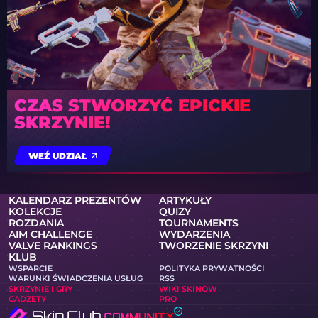
CZAS STWORZYĆ EPICKIE
SKRZYNIE!
WEŹ UDZIAŁ
KALENDARZ PREZENTÓW
ARTYKUŁY
KOLEKCJE
QUIZY
ROZDANIA
TOURNAMENTS
AIM CHALLENGE
WYDARZENIA
VALVE RANKINGS
TWORZENIE SKRZYNI
KLUB
WSPARCIE
POLITYKA PRYWATNOŚCI
WARUNKI ŚWIADCZENIA USŁUG
RSS
SKRZYNIE I GRY
WIKI SKINÓW
GADŻETY
PRO