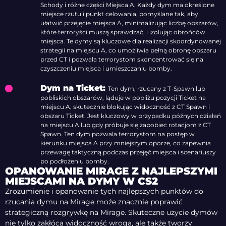
Schody i różne części Miejsca A. Każdy dym ma określone
miejsce rzutu i punkt celowania, pomyślane tak, aby
ułatwić przejęcie miejsca A, minimalizując liczbę obszarów,
które terroryści muszą sprawdzać, i izolując obrońców
miejsca. Te dymy są kluczowe dla realizacji skoordynowanej
strategii na miejscu A, co umożliwia pełną obronę obszaru
przed CT i pozwala terrorystom skoncentrować się na
czyszczeniu miejsca i umieszczaniu bomby.
Dym na Ticket:
Ten dym, rzucany z T-Spawn lub
pobliskich obszarów, ląduje w pobliżu pozycji Ticket na
miejscu A, skutecznie blokując widoczność z CT Spawn i
obszaru Ticket. Jest kluczowy w przypadku późnych działań
na miejscu A lub gdy próbuje się zapobiec rotacjom z CT
Spawn. Ten dym pozwala terrorystom na postęp w
kierunku miejsca A przy mniejszym oporze, co zapewnia
przewagę taktyczną podczas przejęć miejsca i scenariuszy
po podłożeniu bomby.
OPANOWANIE MIRAGE Z NAJLEPSZYMI
MIEJSCAMI NA DYMY W CS2
Zrozumienie i opanowanie tych najlepszych punktów do
rzucania dymu na Mirage może znacznie poprawić
strategiczną rozgrywkę na Mirage. Skuteczne użycie dymów
nie tylko zakłóca widoczność wroga, ale także tworzy