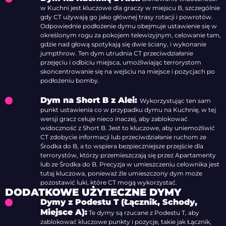
w Kuchni jest kluczowe dla graczy w miejscu B, szczególnie
gdy CT używają go jako głównej trasy rotacji i powrotów.
Odpowiednie podłożenie dymu obejmuje ustawienie się w
określonym rogu za pokojem telewizyjnym, celowanie tam,
gdzie nad głową spotykają się dwie ściany, i wykonanie
jumpthrow. Ten dym utrudnia CT przeciwdziałanie
przejęciu i odbiciu miejsca, umożliwiając terrorystom
skoncentrowanie się na wejściu na miejsce i pozycjach po
podłożeniu bomby.
Dym na Short B z Alei:
Wykorzystując ten sam
punkt ustawienia co w przypadku dymu na Kuchnię, w tej
wersji gracz celuje nieco inaczej, aby zablokować
widoczność z Short B. Jest to kluczowe, aby uniemożliwić
CT zdobycie informacji lub przeciwdziałanie ruchom ze
Środka do B, a to wspiera bezpieczniejsze przejście dla
terrorystów, którzy przemieszczają się przez Apartamenty
lub ze Środka do B. Precyzja w umieszczeniu celownika jest
tutaj kluczowa, ponieważ źle umieszczony dym może
pozostawić luki, które CT mogą wykorzystać.
DODATKOWE UŻYTECZNE DYMY
Dymy z Podestu T (Łącznik, Schody,
Miejsce A):
Te dymy są rzucane z Podestu T, aby
zablokować kluczowe punkty i pozycje, takie jak Łącznik,