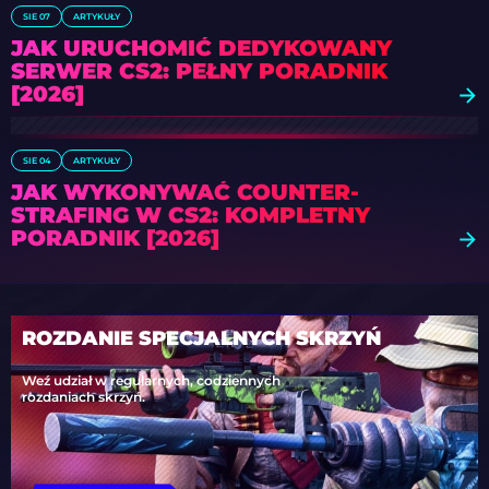
SIE 07
ARTYKUŁY
JAK URUCHOMIĆ DEDYKOWANY
SERWER CS2: PEŁNY PORADNIK
[2026]
SIE 04
ARTYKUŁY
JAK WYKONYWAĆ COUNTER-
STRAFING W CS2: KOMPLETNY
PORADNIK [2026]
ROZDANIE SPECJALNYCH SKRZYŃ
Weź udział w regularnych, codziennych
rozdaniach skrzyń.