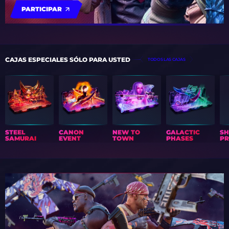
PARTICIPAR
CAJAS ESPECIALES SÓLO PARA USTED
TODOS LAS CAJAS
STEEL
CANON
NEW TO
GALACTIC
S
SAMURAI
EVENT
TOWN
PHASES
PR