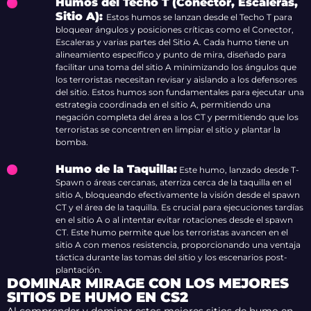
Humos del Techo T (Conector, Escaleras,
Sitio A):
Estos humos se lanzan desde el Techo T para
bloquear ángulos y posiciones críticas como el Conector,
Escaleras y varias partes del Sitio A. Cada humo tiene un
alineamiento específico y punto de mira, diseñado para
facilitar una toma del sitio A minimizando los ángulos que
los terroristas necesitan revisar y aislando a los defensores
del sitio. Estos humos son fundamentales para ejecutar una
estrategia coordinada en el sitio A, permitiendo una
negación completa del área a los CT y permitiendo que los
terroristas se concentren en limpiar el sitio y plantar la
bomba.
Humo de la Taquilla:
Este humo, lanzado desde T-
Spawn o áreas cercanas, aterriza cerca de la taquilla en el
sitio A, bloqueando efectivamente la visión desde el spawn
CT y el área de la taquilla. Es crucial para ejecuciones tardías
en el sitio A o al intentar evitar rotaciones desde el spawn
CT. Este humo permite que los terroristas avancen en el
sitio A con menos resistencia, proporcionando una ventaja
táctica durante las tomas del sitio y los escenarios post-
plantación.
DOMINAR MIRAGE CON LOS MEJORES
SITIOS DE HUMO EN CS2