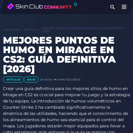
E
MEJORES PUNTOS DE HUMO EN MIRAGE EN CS2: GUÍA DEFINITIVA
COMUNIDAD
ARTÍCULOS
[2026]
MEJORES PUNTOS DE
HUMO EN MIRAGE EN
CS2: GUÍA DEFINITIVA
[2026]
ARTÍCULOS
ENE 09
2K
VISTAS
6 MINUTOS LEÍDOS
Crear una guía definitiva para los mejores sitios de humo en
Mirage en CS2 es crucial para mejorar tu juego y la estrategia
de tu equipo. La introducción de humos volumétricos en
Counter-Strike 2 ha cambiado significativamente la
dinámica de las utilidades, haciendo que el conocimiento de
los alineamientos de humo sea esencial para el control del
mapa. Los jugadores estarán mejor equipados para llevar a
cabo estrategias más exitosas si la guía se mejora con