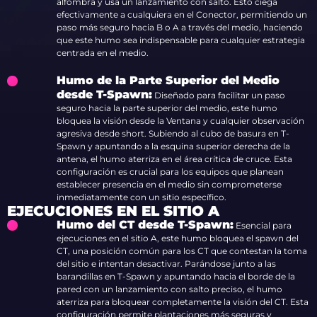
alfombra y usa un lanzamiento con salto. Esto ciega
efectivamente a cualquiera en el Conector, permitiendo un
paso más seguro hacia B o A a través del medio, haciendo
que este humo sea indispensable para cualquier estrategia
centrada en el medio.
Humo de la Parte Superior del Medio
desde T-Spawn:
Diseñado para facilitar un paso
seguro hacia la parte superior del medio, este humo
bloquea la visión desde la Ventana y cualquier observación
agresiva desde short. Subiendo al cubo de basura en T-
Spawn y apuntando a la esquina superior derecha de la
antena, el humo aterriza en el área crítica de cruce. Esta
configuración es crucial para los equipos que planean
establecer presencia en el medio sin comprometerse
inmediatamente con un sitio específico.
EJECUCIONES EN EL SITIO A
Humo del CT desde T-Spawn:
Esencial para
ejecuciones en el sitio A, este humo bloquea el spawn del
CT, una posición común para los CT que contestan la toma
del sitio e intentan desactivar. Parándose junto a las
barandillas en T-Spawn y apuntando hacia el borde de la
pared con un lanzamiento con salto preciso, el humo
aterriza para bloquear completamente la visión del CT. Esta
configuración permite plantaciones más seguras y