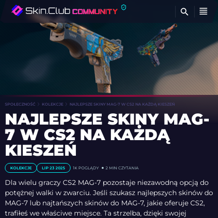
Z
SPOŁECZNOŚĆ
KOLEKCJE
NAJLEPSZE SKINY MAG-7 W CS2 NA KAŻDĄ KIESZEŃ
NAJLEPSZE SKINY MAG-
7 W CS2 NA KAŻDĄ
KIESZEŃ
KOLEKCJE
LIP 23 2025
1K
POGLĄDY
2 MIN CZYTANIA
Dla wielu graczy CS2 MAG-7 pozostaje niezawodną opcją do
potężnej walki w zwarciu. Jeśli szukasz najlepszych skinów do
MAG-7 lub najtańszych skinów do MAG-7, jakie oferuje CS2,
trafiłeś we właściwe miejsce. Ta strzelba, dzięki swojej