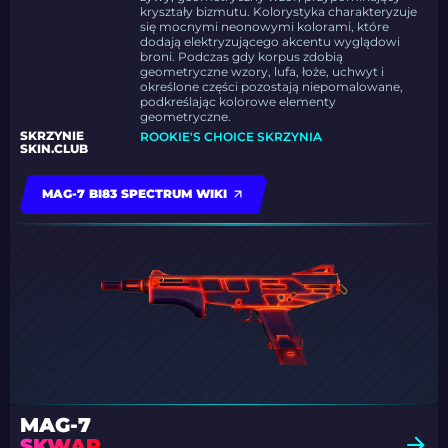
kryształy bizmutu. Kolorystyka charakteryzuje
się mocnymi neonowymi kolorami, które
dodają elektryzującego akcentu wyglądowi
broni. Podczas gdy korpus zdobią
geometryczne wzory, lufa, łoże, uchwyt i
określone części pozostają niepomalowane,
podkreślając kolorowe elementy
geometryczne.
SKRZYNIE
ROOKIE'S CHOICE SKRZYNIA
SKIN.CLUB
MAG-7 BI83 SPECTRUM WIKI
MAG-7
SKWAR