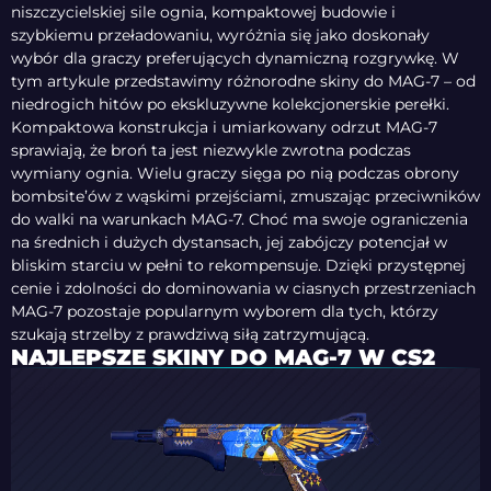
niszczycielskiej sile ognia, kompaktowej budowie i
szybkiemu przeładowaniu, wyróżnia się jako doskonały
wybór dla graczy preferujących dynamiczną rozgrywkę. W
tym artykule przedstawimy różnorodne skiny do MAG-7 – od
niedrogich hitów po ekskluzywne kolekcjonerskie perełki.
Kompaktowa konstrukcja i umiarkowany odrzut MAG-7
sprawiają, że broń ta jest niezwykle zwrotna podczas
wymiany ognia. Wielu graczy sięga po nią podczas obrony
bombsite’ów z wąskimi przejściami, zmuszając przeciwników
do walki na warunkach MAG-7. Choć ma swoje ograniczenia
na średnich i dużych dystansach, jej zabójczy potencjał w
bliskim starciu w pełni to rekompensuje. Dzięki przystępnej
cenie i zdolności do dominowania w ciasnych przestrzeniach
MAG-7 pozostaje popularnym wyborem dla tych, którzy
szukają strzelby z prawdziwą siłą zatrzymującą.
NAJLEPSZE SKINY DO MAG-7 W CS2