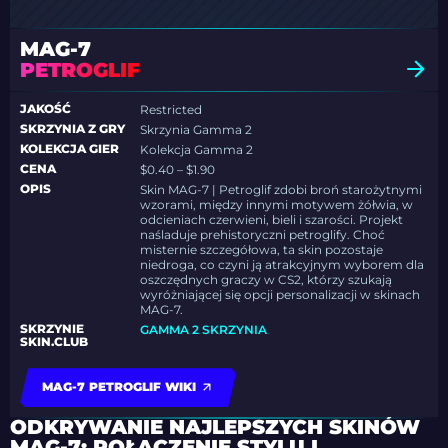
MAG-7
PETROGLIF
JAKOŚĆ
Restricted
SKRZYNIA Z GRY
Skrzynia Gamma 2
KOLEKCJA GIER
Kolekcja Gamma 2
CENA
$0.40 – $1.90
OPIS
Skin MAG-7 | Petroglif zdobi broń starożytnymi
wzorami, między innymi motywem żółwia, w
odcieniach czerwieni, bieli i szarości. Projekt
naśladuje prehistoryczni petroglify. Choć
misternie szczegółowa, ta skin pozostaje
niedroga, co czyni ją atrakcyjnym wyborem dla
oszczędnych graczy w CS2, którzy szukają
wyróżniającej się opcji personalizacji w skinach
MAG-7.
SKRZYNIE
GAMMA 2 SKRZYNIA
SKIN.CLUB
MAG-7 PETROGLIF WIKI
ODKRYWANIE NAJLEPSZYCH SKINÓW
MAG-7: POŁĄCZENIE STYLU I