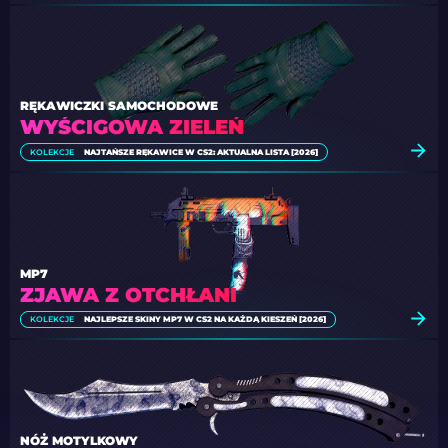
RĘKAWICZKI SAMOCHODOWE
WYŚCIGOWA ZIELEŃ
KOLEKCJE
NAJTAŃSZE RĘKAWICE W CS2: AKTUALNA LISTA [2026]
MP7
ZJAWA Z OTCHŁANI
KOLEKCJE
NAJLEPSZE SKINY MP7 W CS2 NA KAŻDĄ KIESZEŃ [2026]
NÓŻ MOTYLKOWY