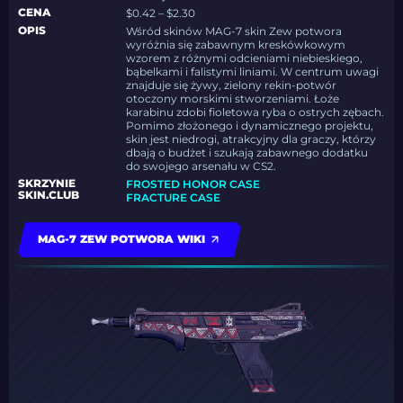
CENA
$0.42 – $2.30
OPIS
Wśród skinów MAG-7 skin Zew potwora
wyróżnia się zabawnym kreskówkowym
wzorem z różnymi odcieniami niebieskiego,
bąbelkami i falistymi liniami. W centrum uwagi
znajduje się żywy, zielony rekin-potwór
otoczony morskimi stworzeniami. Łoże
karabinu zdobi fioletowa ryba o ostrych zębach.
Pomimo złożonego i dynamicznego projektu,
skin jest niedrogi, atrakcyjny dla graczy, którzy
dbają o budżet i szukają zabawnego dodatku
do swojego arsenału w CS2.
SKRZYNIE
FROSTED HONOR CASE
SKIN.CLUB
FRACTURE CASE
MAG-7 ZEW POTWORA WIKI