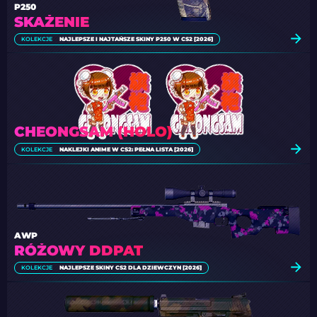
P250
SKAŻENIE
KOLEKCJE
NAJLEPSZE I NAJTAŃSZE SKINY P250 W CS2 [2026]
CHEONGSAM (HOLO)
KOLEKCJE
NAKLEJKI ANIME W CS2: PEŁNA LISTA [2026]
AWP
RÓŻOWY DDPAT
KOLEKCJE
NAJLEPSZE SKINY CS2 DLA DZIEWCZYN [2026]