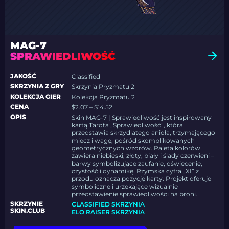
MAG-7
SPRAWIEDLIWOŚĆ
JAKOŚĆ
Classified
SKRZYNIA Z GRY
Skrzynia Pryzmatu 2
KOLEKCJA GIER
Kolekcja Pryzmatu 2
CENA
$2.07 – $14.52
OPIS
Skin MAG-7 | Sprawiedliwość jest inspirowany
kartą Tarota „Sprawiedliwość”, która
przedstawia skrzydlatego anioła, trzymającego
miecz i wagę, pośród skomplikowanych
geometrycznych wzorów. Paleta kolorów
zawiera niebieski, złoty, biały i ślady czerwieni –
barwy symbolizujące zaufanie, oświecenie,
czystość i dynamikę. Rzymska cyfra „XI” z
przodu oznacza pozycję karty. Projekt oferuje
symboliczne i urzekające wizualnie
przedstawienie sprawiedliwości na broni.
SKRZYNIE
CLASSIFIED SKRZYNIA
SKIN.CLUB
ELO RAISER SKRZYNIA