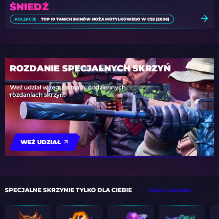
ŚNIEDŹ
KOLEKCJE
TOP 10 TANICH SKINÓW NOŻA MOTYLKOWEGO W CS2 [2026]
ROZDANIE SPECJALNYCH SKRZYŃ
Weź udział w regularnych, codziennych
rozdaniach skrzyń.
WEŹ UDZIAŁ
SPECJALNE SKRZYNIE TYLKO DLA CIEBIE
WSZYSTKIE SKRZYNIE