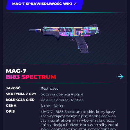
MAG-7 SPRAWIEDLIWOŚĆ WIKI
MAG-7
BI83 SPECTRUM
JAKOŚĆ
Restricted
SKRZYNIA Z GRY
Skrzynia operacji Riptide
KOLEKCJA GIER
Kolekcja operacji Riptide
CENA
$0.98 – $2.89
OPIS
MAG-7 | BI83 Spectrum to skin, który łączy
zachwycający design z przystępną ceną, co
czyni go atrakcyjnym wyborem dla graczy,
którzy dbają o budżet. Korpus strzelby zdobi
żywy, geometryczny wzór, przypominający