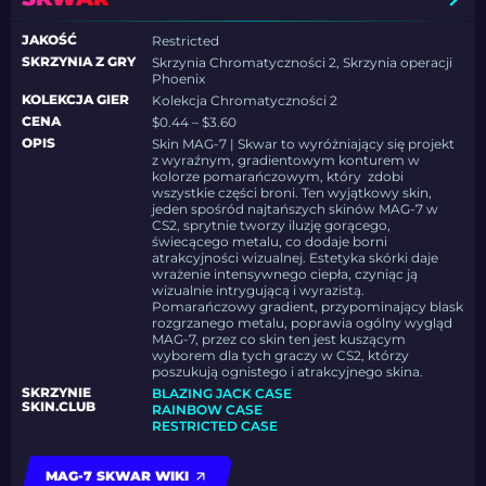
JAKOŚĆ
Restricted
SKRZYNIA Z GRY
Skrzynia Chromatyczności 2, Skrzynia operacji
Phoenix
KOLEKCJA GIER
Kolekcja Chromatyczności 2
CENA
$0.44 – $3.60
OPIS
Skin MAG-7 | Skwar to wyróżniający się projekt
z wyraźnym, gradientowym konturem w
kolorze pomarańczowym, który zdobi
wszystkie części broni. Ten wyjątkowy skin,
jeden spośród najtańszych skinów MAG-7 w
CS2, sprytnie tworzy iluzję gorącego,
świecącego metalu, co dodaje borni
atrakcyjności wizualnej. Estetyka skórki daje
wrażenie intensywnego ciepła, czyniąc ją
wizualnie intrygującą i wyrazistą.
Pomarańczowy gradient, przypominający blask
rozgrzanego metalu, poprawia ogólny wygląd
MAG-7, przez co skin ten jest kuszącym
wyborem dla tych graczy w CS2, którzy
poszukują ognistego i atrakcyjnego skina.
SKRZYNIE
BLAZING JACK CASE
SKIN.CLUB
RAINBOW CASE
RESTRICTED CASE
MAG-7 SKWAR WIKI