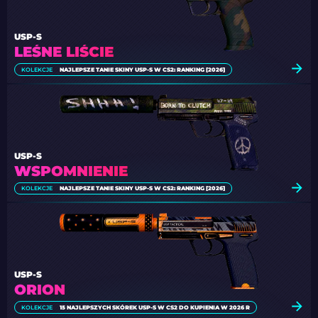
USP-S
LEŚNE LIŚCIE
KOLEKCJE
NAJLEPSZE TANIE SKINY USP-S W CS2: RANKING [2026]
USP-S
WSPOMNIENIE
KOLEKCJE
NAJLEPSZE TANIE SKINY USP-S W CS2: RANKING [2026]
USP-S
ORION
KOLEKCJE
15 NAJLEPSZYCH SKÓREK USP-S W CS2 DO KUPIENIA W 2026 R