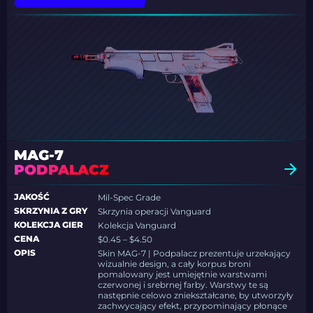
MAG-7
PODPALACZ
JAKOŚĆ
Mil-Spec Grade
SKRZYNIA Z GRY
Skrzynia operacji Vanguard
KOLEKCJA GIER
Kolekcja Vanguard
CENA
$0.45 – $4.50
OPIS
Skin MAG-7 | Podpalacz prezentuje urzekający
wizualnie design, a cały korpus broni
pomalowany jest umiejętnie warstwami
czerwonej i srebrnej farby. Warstwy te są
następnie celowo zniekształcane, by utworzyły
zachwycający efekt, przypominający płonące