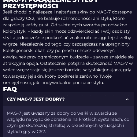
PRZYSTĘPNOŚCI
Jeśli chodzi o najlepsze i najtańsze skiny do MAG-7 dostępne
dla graczy CS2, nie brakuje różnorodności ani stylu, które
zaspokoją każdy gust. Od subtelnych wzorów po odważne
kolorystyki – każdy skin może odzwierciedlać Twój osobisty
styl, a jednocześnie podkreślać znakomite osiągi tej strzelby
w grze. Niezależnie od tego, czy oszczędzasz na upragniony
kolekcjonerski okaz, czy po prostu chcesz odświeżyć
ekwipunek przy ograniczonym budżecie – zawsze znajdzie się
atrakcyjna opcja. Ostatecznie, potężna skuteczność MAG-7 w
walce wręcz staje się jeszcze bardziej satysfakcjonująca, gdy
towarzyszy jej skin, który podkreśla zarówno Twoje
umiejętności, jak i indywidualne poczucie stylu.
FAQ
CZY MAG-7 JEST DOBRY?
MAG-7 jest uważany za dobry do walki w zwarciu ze
względu na wysokie obrażenia na krótkich dystansach, co
czyni go skuteczną strzelbą w określonych sytuacjach i
stylach gry w CS2.