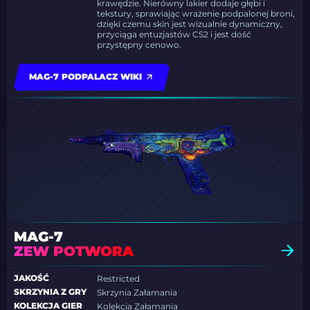
krawędzie. Nierówny lakier dodaje głębi i
tekstury, sprawiając wrażenie podpalonej broni,
dzięki czemu skin jest wizualnie dynamiczny,
przyciąga entuzjastów CS2 i jest dość
przystępny cenowo.
MAG-7 PODPALACZ WIKI
MAG-7
ZEW POTWORA
JAKOŚĆ
Restricted
SKRZYNIA Z GRY
Skrzynia Załamania
KOLEKCJA GIER
Kolekcja Załamania