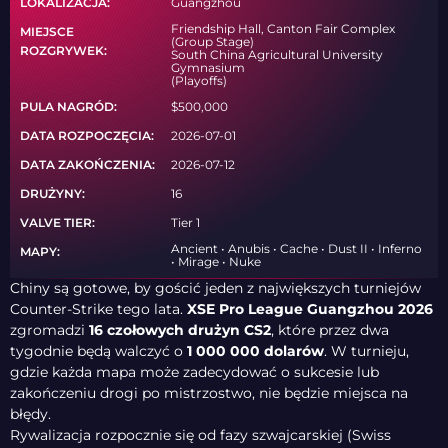
LOKALIZACJA:
Guangzhou
Friendship Hall, Canton Fair Complex
MIEJSCE
(Group Stage)
ROZGRYWEK:
South China Agricultural University
Gymnasium
(Playoffs)
PULA NAGRÓD:
$500,000
DATA ROZPOCZĘCIA:
2026-07-01
DATA ZAKOŃCZENIA:
2026-07-12
DRUŻYNY:
16
VALVE TIER:
Tier 1
Ancient • Anubis • Cache • Dust II • Inferno
MAPY:
• Mirage • Nuke
Chiny są gotowe, by gościć jeden z największych turniejów
Counter-Strike tego lata.
XSE Pro League Guangzhou 2026
zgromadzi
16 czołowych drużyn CS2
, które przez dwa
tygodnie będą walczyć o
1 000 000 dolarów
. W turnieju,
gdzie każda mapa może zadecydować o sukcesie lub
zakończeniu drogi po mistrzostwo, nie będzie miejsca na
błędy.
Rywalizacja rozpocznie się od fazy szwajcarskiej (Swiss