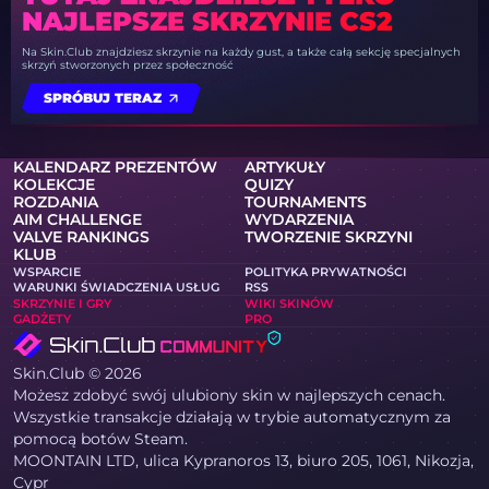
NAJLEPSZE SKRZYNIE CS2
Na Skin.Club znajdziesz skrzynie na każdy gust, a także całą sekcję specjalnych
skrzyń stworzonych przez społeczność
SPRÓBUJ TERAZ
KALENDARZ PREZENTÓW
ARTYKUŁY
KOLEKCJE
QUIZY
ROZDANIA
TOURNAMENTS
AIM CHALLENGE
WYDARZENIA
VALVE RANKINGS
TWORZENIE SKRZYNI
KLUB
WSPARCIE
POLITYKA PRYWATNOŚCI
WARUNKI ŚWIADCZENIA USŁUG
RSS
SKRZYNIE I GRY
WIKI SKINÓW
GADŻETY
PRO
Skin.Club © 2026
Możesz zdobyć swój ulubiony skin w najlepszych cenach.
Wszystkie transakcje działają w trybie automatycznym za
pomocą botów Steam.
MOONTAIN LTD, ulica Kypranoros 13, biuro 205, 1061, Nikozja,
Cypr