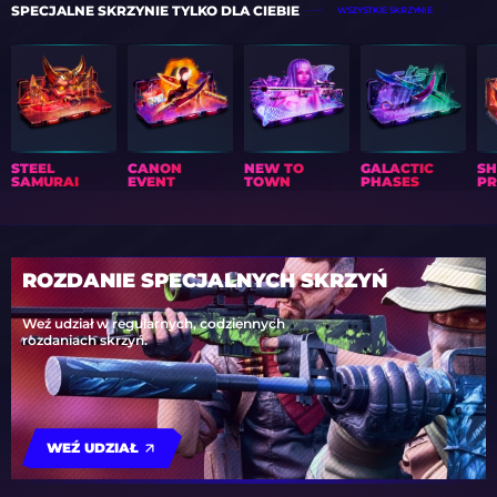
SPECJALNE SKRZYNIE TYLKO DLA CIEBIE
WSZYSTKIE SKRZYNIE
PITA (COACH)
STRESSARN
TEX1Y
BFULL (COACH)
SDAIM
NMV (COACH)
STEEL
CANON
NEW TO
GALACTIC
S
SAMURAI
EVENT
TOWN
PHASES
PR
ROZDANIE SPECJALNYCH SKRZYŃ
Weź udział w regularnych, codziennych
rozdaniach skrzyń.
WEŹ UDZIAŁ