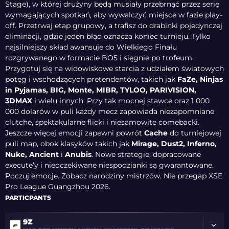
Stage), w której drużyny będą musiały przebrnąć przez serię
wymagających spotkań, aby wywalczyć miejsce w fazie play-
off. Przetrwaj etap grupowy, a trafisz do drabinki pojedynczej
eliminacji, gdzie jeden błąd oznacza koniec turnieju. Tylko
najsilniejszy skład awansuje do Wielkiego Finału
rozgrywanego w formacie BO5 i sięgnie po trofeum.
Przygotuj się na widowiskowe starcia z udziałem światowych
potęg i wschodzących pretendentów, takich jak
FaZe, Ninjas
in Pyjamas, BIG, Monte, MIBR, TYLOO, PARIVISION,
3DMAX
i wielu innych. Przy tak mocnej stawce oraz 1 000
000 dolarów w puli każdy mecz zapowiada niezapomniane
clutche, spektakularne flicki i niesamowite comebacki.
Jeszcze więcej emocji zapewni powrót
Cache
do turniejowej
puli map, obok klasyków takich jak
Mirage, Dust2, Inferno,
Nuke, Ancient
i
Anubis
. Nowe strategie, dopracowane
execute’y i nieoczekiwane niespodzianki są gwarantowane.
Poczuj emocje. Zobacz narodziny mistrzów. Nie przegap XSE
Pro League Guangzhou 2026.
PARTICPANTS
9Z