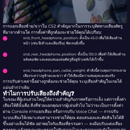
การแยกเสียงซ้าย/ขวาใน CS2 สำคัญมากในการระบุทิศทางเสียงศัตรู
ที่มาจากด้านใด การตั้งค่าที่ถูกต้องจะช่วยให้คุณได้เปรียบ:
snd_front_headphone_position
: ตั้งเป็น 45.0 เพื่อให้เสียงด้าน
หน้า (เช่น ฝีเท้าและเสียงปืน) ชัดเจนยิ่งขึ้น
snd_rear_headphone_position
: ตั้งเป็น 135.0 เพื่อทำให้เสียงด้าน
หลังคมชัด และตอบสนองต่อศัตรูที่อยู่ข้างหลังได้เร็วขึ้น
snd_headphone_pan_radial_weight
: คำสั่งนี้ควบคุมการกระจาย
เสียงระหว่างหูซ้ายและขวา ทำให้เสียงมีความสมดุลและสมจริง
การปรับค่าเหล่านี้อย่างถูกต้องจะช่วยให้คุณ ระบุเสียงสำคัญในเกมได้
แม่นยำกว่าเดิม
ทำไมการปรับเสียงถึงสำคัญ?
ในขณะที่ผู้เล่นส่วนใหญ่ให้ความสำคัญกับภาพหรือการเล็ง แต่การตั้งค่า
เสียงให้ดีนั้นคือ สิ่งที่ช่วยแยกคุณจากผู้เล่นทั่วไป ไม่ว่าจะเป็นการตั้งค่า
ผ่าน Console การแยกเสียง หรือการปรับ Voice Chat — การปรับ
ระบบเสียงให้เหมาะสมสามารถช่วยให้คุณ ตอบสนองและตัดสินใจได้ดี
ขึ้นอย่างเห็นได้ชัด อย่าพอใจกับเสียงที่ธรรมดา — ลงมือปรับแต่งเสียง
ของคุณ แล้วคุณจะประหลาดใจกับความไวและความแม่นยำในการเล่น