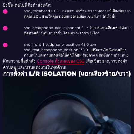
ยิ่งขึ้น ต่อไปนี้คือคำสั่งหลัก:
snd_mixahead 0.05
– ลดความล่าช้าระหว่างเหตุการณ์เสียงกับเวลา
ที่คุณได้ยิน ช่วยให้คุณ ตอบสนองต่อเสียง เช่น ฝีเท้า ได้เร็วขึ้น
snd_headphone_pan_exponent 2
– ปรับการแพนเสียงเพื่อให้แยก
ทิศทางเสียงได้แม่นยำขึ้น โดยเฉพาะจากระยะไกล
snd_front_headphone_position 45.0
และ
snd_rear_headphone_position 135.0
– ปรับการโฟกัสของเสียง
ด้านหน้าและด้านหลังเพื่อให้คุณได้ยินเสียงต่าง ๆ ชัดขึ้นตามตำแหน่ง
ศึกษารายชื่อคำสั่ง
Console ทั้งหมดของ CS2
เพื่อเชี่ยวชาญการตั้งค่า
ควบคุม และปรับแต่งเกมในทุกด้าน!
การตั้งค่า L/R ISOLATION (แยกเสียงซ้าย/ขวา)