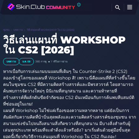
ค้
ชุมชน
บทความ
วิธีเล่นแผนที่ WORKSHOP ใน CS2 [2026]
วิธีเล่นแผนที่ WORKSHOP
ใน CS2 [2026]
บทความ
ม.ค. 09
385
การดู
1 าทีในการอ่าน
หากเบื่อกับการเล่นเกมบนแผนที่เดิมๆ ใน Counter-Strike 2 (CS2)
ลองเข้าสู่โลกของแผนที่ Workshop สิ! เพราะนี่คือแผนที่ที่สร้างขึ้นโดย
คนในชุมชน CS2 ที่มีความคิดสร้างสรรค์และมีพรสวรรค์ โดยสามารถ
ค้นพบการจัดวางใหม่ๆ มินิเกมที่สนุกสนาน และความท้าทายที่
สร้างสรรค์ที่ผลักดันขีดจำกัดของ CS2 มันเหมือนกับการค้นพบหีบสมบัติ
ที่ซ่อนอยู่ในเกม!
แผนที่ Workshop ไม่ใช่แค่เรื่องของความหลากหลาย แต่ยังเป็นการ
สัมผัสกับความคิดที่บ้าบิ่นสุดพลังและความคิดสร้างสรรค์ของชุมชน จาก
สนามแข่งขันไปจนถึงสนามสิ่งกีดขวางที่สนุกสนาน มีบางสิ่งสำหรับผู้
เล่นทุกประเภท พร้อมที่จะดำดิ่งแล้วหรือยัง? มาเริ่มต้นด้วยคู่มือขั้นสุด
ยอดนี้เกี่ยวกับวิธีการเล่นแผนที่ Workshop ใน CS2 กันเถอะ!