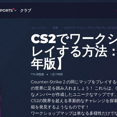
クラブ
SPORTS
コミュニティ
記事
CS2でワークショップマップをプレイする方
CS2でワーク
レイする方法：
年版】
776
閲覧数
1 読了時間
Counter-Strike 2 の同じマップをプ
の世界に足を踏み入れましょう！ これらは、
なメンバーが作成したユニークなマップです。
CS2の限界を超える革新的なチャレンジを探
箱を発見するようなものです！
ワークショップマップは単なる多様性だけで