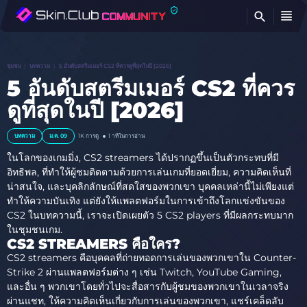
ค้
ชุมชน
บทความ
5 อันดับสตรีมเมอร์ CS2 ที่ควรดูที่สุดในปี [2026]
5 อันดับสตรีมเมอร์ CS2 ที่ควร
ดูที่สุดในปี [2026]
บทความ
ม.ค. 09
1K
การดู
1 าทีในการอ่าน
ในโลกของเกมมิ่ง, CS2 streamers ได้ปรากฏขึ้นเป็นตัวกระทบที่มี
อิทธิพล, ที่ทำให้ผู้ชมติดตามด้วยการเล่นเกมที่ยอดเยี่ยม, ความคิดเห็นที่
น่าสนใจ, และบุคลิกลักษณ์ที่สดใสของพวกเขา บุคคลเหล่านี้ไม่เพียงแต่
ทำให้ความบันเทิง แต่ยังให้แพลตฟอร์มในการเข้าถึงโลกแข่งขันของ
CS2 ในบทความนี้, เราจะเปิดเผยตัว 5 CS2 players ที่มีผลกระทบมาก
ในชุมชนเกม.
CS2 STREAMERS คือใคร?
CS2 streamers คือบุคคลที่ถ่ายทอดการเล่นของพวกเขาใน Counter-
Strike 2 ผ่านแพลตฟอร์มต่าง ๆ เช่น Twitch, YouTube Gaming,
และอื่น ๆ พวกเขาโดยทั่วไปจะสื่อสารกับผู้ชมของพวกเขาในเวลาจริง
ผ่านแชท, ให้ความคิดเห็นเกี่ยวกับการเล่นของพวกเขา, แชร์เคล็ดลับ