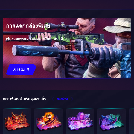
การแจกกล่องพิเศษ
เข้าร่วมการแจกกล่องรายวันตามปกติ
เข้าร่วม
กล่องพิเศษสำหรับคุณเท่านั้น
กล่องทั้งหมด