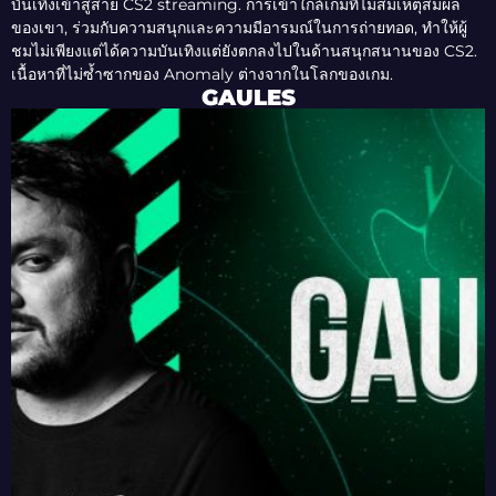
บันเทิงเข้าสู่สาย CS2 streaming. การเข้าใกล้เกมที่ไม่สมเหตุสมผล
ของเขา, ร่วมกับความสนุกและความมีอารมณ์ในการถ่ายทอด, ทำให้ผู้
ชมไม่เพียงแต่ได้ความบันเทิงแต่ยังตกลงไปในด้านสนุกสนานของ CS2.
เนื้อหาที่ไม่ซ้ำซากของ Anomaly ต่างจากในโลกของเกม.
GAULES