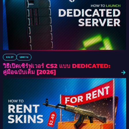
ส.ค. 07
บทความ
วิธีเปิดเซิร์ฟเวอร์ CS2 แบบ DEDICATED:
คู่มือฉบับเต็ม [2026]