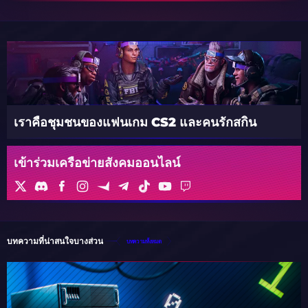
เราคือชุมชนของแฟนเกม CS2 และคนรักสกิน
เข้าร่วมเครือข่ายสังคมออนไลน์
บทความที่น่าสนใจบางส่วน
บทความทั้งหมด