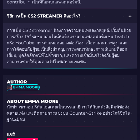
contribu ่ า เป็นที่นิยมบนแพลตฟอร์มนี้.
วิธีการเป็น CS2 STREAMER คืออะไร?
การเป็น CS2 streamer ต้องการความทุ่มเทและกลยุทธ์. เริ่มต้นด้วย
การสร้าง Pr ี ซเซน ออนไลน์ที่แข็งแรงผ่านแพลตฟอร์มเช่น Twitch
หรือ YouTube. การถ่ายทอดอย่างต่อเนื่อง, เนื้อหาคุณภาพสูง, และ
การโต้ตอบกับผู้ชมเป็นสิ่งสำคัญ. การพัฒนาทักษะการเล่นเกมที่ยอด
เยี่ยม, บุคลิกลักษณ์ที่ไม่ซ้ำซาก, และความเชื่อมั่นจริงจังกับผู้ชม
สามารถช่วยให้คุณต่างไปในทิศทางแข่งขัน.
AUTHOR
EMMA MOORE
ABOUT EMMA MOORE
นักข่าวชาวอเมริกัน เธอเคยเป็นบรรณาธิการให้กับหนังสือพิมพ์ชื่อดัง
หลายแห่ง และติดตามการแข่งขัน Counter-Strike อย่างใกล้ชิดใน
ฐานะผู้ชม
แชร์