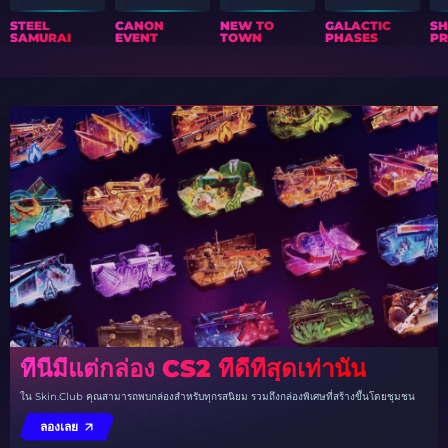
STEEL
CANON
NEW TO
GALACTIC
S
SAMURAI
EVENT
TOWN
PHASES
PR
ที่นี่มีแต่กล่อง CS2 ที่ดีที่สุดเท่านั้น
ใน Skin.Club คุณสามารถพบกล่องสำหรับทุกรสนิยม รวมถึงกล่องพิเศษที่สร้างขึ้นโดยชุมชน
ลองเลย