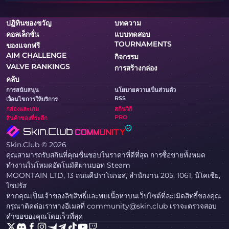
ปฏิทินของขวัญ
บทความ
คอลเล็กชั่น
แบบทดสอบ
TOURNAMENTS
ของแจกฟรี
AIM CHALLENGE
กิจกรรม
VALVE RANKINGS
การสร้างกล่อง
คลับ
การสนับสนุน
นโยบายความเป็นส่วนตัว
RSS
เงื่อนไขการให้บริการ
กล่องและเกม
สกินวิกิ
PRO
สินค้าของที่ระลึก
Skin.Club © 2026
คุณสามารถรับสกินที่คุณชื่นชอบในราคาที่ดีที่สุด การซื้อขายทั้งหมด
ทำงานในโหมดอัตโนมัติผ่านบอท Steam
MOONTAIN LTD, 13 ถนนคีปราโนรอส, สำนักงาน 205, 1061, นิโคเซีย,
ไซปรัส
หากคุณเป็นเจ้าของลิขสิทธิ์และพบเนื้อหาบนเว็บไซต์ที่ละเมิดสิทธิ์ของคุณ
กรุณาติดต่อเราทางอีเมลที่ community@skin.club เราจะตรวจสอบ
คำขอของคุณโดยเร็วที่สุด