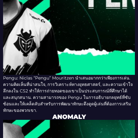
Pengu: Niclas “Pengu” Mouritzen นำเสนอมากกว่าเพียงการเล่น.
ความคิดเห็นที่น่าสนใจ, การวิเคราะห์ทางยุทธศาสตร์, และความเข้าใจ
ลึกลงใน CS2 ทำให้การถ่ายทอดของเขาเป็นประสบการณ์ที่ศึกษาได้
และสนุกสนาน. ความสามารถของ Pengu ในการอธิบายกลยุทธ์ที่ซับ
ซ้อนและให้เคล็ดลับสำหรับการพัฒนาทักษะดึงดูดผู้เล่นที่ต้องการเสริม
ทักษะของพวกเขา.
ANOMALY