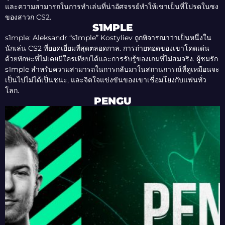
และความสามารถในการทำเล่นที่น่าอัศจรรย์ทำให้เขาเป็นที่โปรดในซง
ของสาวก CS2.
S1MPLE
s1mple: Aleksandr “s1mple” Kostyliev ถูกพิจารณาว่าเป็นหนึ่งใน
นักเล่น CS2 ที่ยอดเยี่ยมที่สุดตลอดกาล. การถ่ายทอดของเขาโดดเด่น
ด้วยทักษะที่ไม่เคยมีใครเทียบได้และการรับรู้ของเกมที่ไม่สมจริง. ผู้ชมรัก
s1mple สำหรับความสามารถในการกลับมาในสถานการณ์ที่ดูเหมือนจะ
เป็นไปไม่ได้เป็นชนะ, และจิตใจแข่งขันของเขาเชื่อมโยงกับแฟนทั่ว
โลก.
PENGU