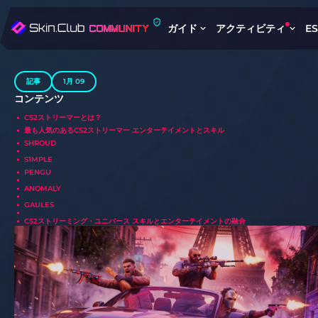
ガイド
アクティビティ
E
記事
1月 09
コンテンツ
CS2ストリーマーとは？
最も人気のあるCS2ストリーマー エンターテイメントとスキル
SHROUD
S1MPLE
PENGU
ANOMALY
GAULES
CS2ストリーミング・ユニバース スキルとエンターテイメントの融合