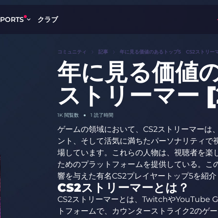
クラブ
SPORTS
コミュニティ
記事
年に見る価値のあるトップ5 CS2ストリーマー 
年に見る価値の
ストリーマー [2
1K
閲覧数
1 読了時間
ゲームの領域において、CS2ストリーマーは
ント、そして活気に満ちたパーソナリティで
場しています。これらの人物は、視聴者を楽し
ためのプラットフォームを提供している。こ
響を与えた有名CS2プレイヤートップ5を紹
CS2ストリーマーとは？
CS2ストリーマーとは、TwitchやYouTub
トフォームで、カウンターストライク2のゲ