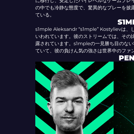
に移行し、安定したハイレベルなゲームプレ
の中でも冷静な態度で、驚異的なプレーを披露
ている。
S1M
s1mple Aleksandr “s1mple” Kost
いわれています。彼のストリームでは、その
露されています。s1mpleの一見勝ち目の
ていて、彼の負けん気の強さは世界中のファ
PE