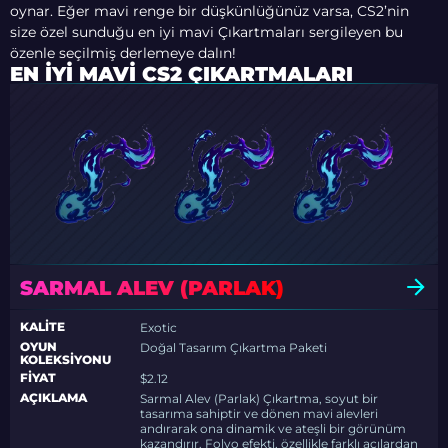
oynar. Eğer mavi renge bir düşkünlüğünüz varsa, CS2’nin
size özel sunduğu en iyi mavi Çıkartmaları sergileyen bu
özenle seçilmiş derlemeye dalın!
EN İYI MAVI CS2 ÇIKARTMALARI
SARMAL ALEV (PARLAK)
KALITE
Exotic
OYUN
Doğal Tasarım Çıkartma Paketi
KOLEKSIYONU
FIYAT
$2.12
AÇIKLAMA
Sarmal Alev (Parlak) Çıkartma, soyut bir
tasarıma sahiptir ve dönen mavi alevleri
andırarak ona dinamik ve ateşli bir görünüm
kazandırır. Folyo efekti, özellikle farklı açılardan