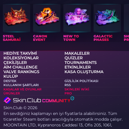
STEEL
CANON
NEW TO
GALACTIC
S
SAMURAI
EVENT
TOWN
PHASES
PR
HEDIYE TAKVIMI
MAKALELER
KOLEKSIYONLAR
QUIZLER
ÇEKILIŞLER
TOURNAMENTS
AIM CHALLENGE
ETKINLIKLER
VALVE RANKINGS
KASA OLUŞTURMA
KULÜP
DESTEK
GIZLILIK POLITIKASI
KULLANIM ŞARTLARI
RSS
KASALAR VE OYUNLAR
SKINLERI WIKI
ÜRÜNLER
PRO
Skin.Club © 2026
En sevdiğiniz kaplamayı en iyi fiyatlarla alabilirsiniz. Tüm
ticaretler Steam botları aracılığıyla otomatik modda çalışır.
MOONTAIN LTD, Kypranoros Caddesi 13, Ofis 205, 1061,