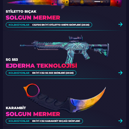
STILETTO BIÇAK
SOLGUN MERMER
KOLEKSIYONLAR
CS2’DE EN İYI STILETTO KNIFE SKIN’LERI [2026]
SG 553
EJDERHA TEKNOLOJISI
KOLEKSIYONLAR
EN İYI CS2 SG 553 SKINLERI [2026]
KARAMBIT
SOLGUN MERMER
KOLEKSIYONLAR
EN İYI CS2 KARAMBIT BIÇAĞI SKIN'LERI