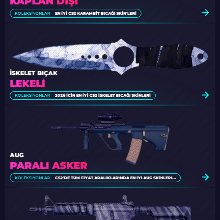
KAPLAN DIŞI
KOLEKSIYONLAR
EN İYI CS2 KARAMBIT BIÇAĞI SKIN'LERI
İSKELET BIÇAK
LEKELI
KOLEKSIYONLAR
2026 İÇIN EN İYI CS2 İSKELET BIÇAĞI SKINLERI
AUG
PARALI ASKER
KOLEKSIYONLAR
CS2'DE TÜM FIYAT ARALIKLARINDA EN İYI AUG SKINLERI [2026]