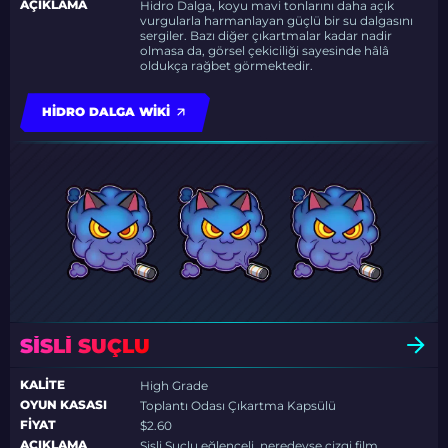
AÇIKLAMA
Hidro Dalga, koyu mavi tonlarını daha açık
vurgularla harmanlayan güçlü bir su dalgasını
sergiler. Bazı diğer çıkartmalar kadar nadir
olmasa da, görsel çekiciliği sayesinde hâlâ
oldukça rağbet görmektedir.
HIDRO DALGA WIKI
SISLI SUÇLU
KALITE
High Grade
OYUN KASASI
Toplantı Odası Çıkartma Kapsülü
FIYAT
$2.60
AÇIKLAMA
Sisli Suçlu eğlenceli, neredeyse çizgi film