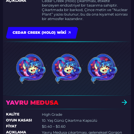
AÇIKLAMA
Cedar Creek (Holo) çıkartması, etikete
benzeyen endüstriyel bir tasarıma sahiptir.
Çıkartmada bir barkod, Çince metin ve “Nuclear
Plant” yazısı bulunur; bu da ona kıyamet sonrası
bir atmosfer kazandırır.
CEDAR CREEK (HOLO) WIKI
YAVRU MEDUSA
KALITE
High Grade
OYUN KASASI
10. Yaş Günü Çıkartma Kapsülü
FIYAT
$0.40 – $0.60
AÇIKLAMA
Yavru Medusa çıkartması, geleneksel Gorgon