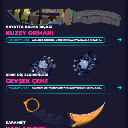
HAYATTA KALMA BIÇAĞI
KUZEY ORMANI
KOLEKSIYONLAR
ALMANIZ GEREKEN UCUZ CS2 HAYATTA KALMA BIÇAĞI SKINLERI [2026]
KIRIK DIŞ ELDIVENLERI
GEVŞEK ÇENE
KOLEKSIYONLAR
CS2'DEKI EN İYI BROKEN FANG ELDIVENLERI: SIRALI LISTE [2026]
KARAMBIT