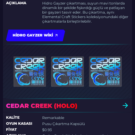
AÇIKLAMA
Hidro Gayzer çıkartması, suyun mavi tonlarda
dinamik bir şekilde fışkırdığı güçlü ve patlayan
bir gayzeri tasvir eder. Bu çıkartma, aynı
Elemental Craft Stickers koleksiyonundaki diğer
çıkartmalarla birleştirilebilir.
HIDRO GAYZER WIKI
CEDAR CREEK (HOLO)
KALITE
Remarkable
OYUN KASASI
Pusu Çıkartma Kapsülü
FIYAT
$0.93