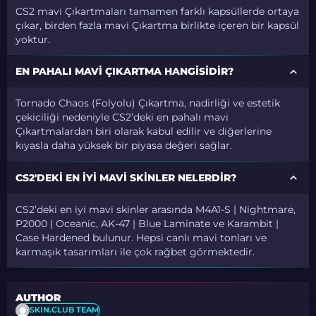
CS2 mavi Çıkartmaları tamamen farklı kapsüllerde ortaya
çıkar, birden fazla mavi Çıkartma birlikte içeren bir kapsül
yoktur.
EN PAHALI MAVI ÇIKARTMA HANGISIDIR?
Tornado Chaos (Folyolu) Çıkartma, nadirliği ve estetik
çekiciliği nedeniyle CS2’deki en pahalı mavi
Çıkartmalardan biri olarak kabul edilir ve diğerlerine
kıyasla daha yüksek bir piyasa değeri sağlar.
CS2'DEKI EN IYI MAVI SKINLER NELERDIR?
CS2’deki en iyi mavi skinler arasında M4A1-S | Nightmare,
P2000 | Oceanic, AK-47 | Blue Laminate ve Karambit |
Case Hardened bulunur. Hepsi canlı mavi tonları ve
karmaşık tasarımları ile çok rağbet görmektedir.
AUTHOR
SKIN.CLUB TEAM