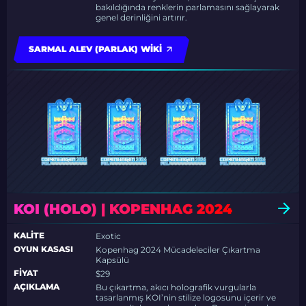
bakıldığında renklerin parlamasını sağlayarak
genel derinliğini artırır.
SARMAL ALEV (PARLAK) WIKI
KOI (HOLO) | KOPENHAG 2024
KALITE
Exotic
OYUN KASASI
Kopenhag 2024 Mücadeleciler Çıkartma
Kapsülü
FIYAT
$29
AÇIKLAMA
Bu çıkartma, akıcı holografik vurgularla
tasarlanmış KOI’nin stilize logosunu içerir ve