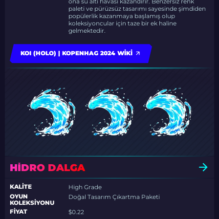
ona su altı havası kazandırır. Benzersiz renk
paleti ve pürüzsüz tasarımı sayesinde şimdiden
popülerlik kazanmaya başlamış olup
koleksiyoncular için taze bir ek haline
gelmektedir.
KOI (HOLO) | KOPENHAG 2024 WIKI
HIDRO DALGA
KALITE
High Grade
OYUN
Doğal Tasarım Çıkartma Paketi
KOLEKSIYONU
FIYAT
$0.22