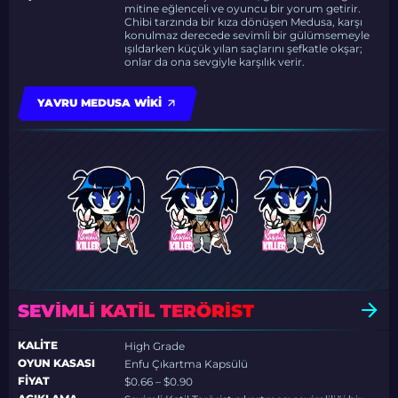
mitine eğlenceli ve oyuncu bir yorum getirir.
Chibi tarzında bir kıza dönüşen Medusa, karşı
konulmaz derecede sevimli bir gülümsemeyle
ışıldarken küçük yılan saçlarını şefkatle okşar;
onlar da ona sevgiyle karşılık verir.
YAVRU MEDUSA WIKI
SEVIMLI KATIL TERÖRIST
KALITE
High Grade
OYUN KASASI
Enfu Çıkartma Kapsülü
FIYAT
$0.66 – $0.90