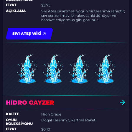
FIYAT
$5.75
AÇIKLAMA
Sıvı Ateş çıkartması yoğun bir tasarıma sahiptir;
sıvı benzeri mavi bir alev, sanki dönüyor ve
hareket ediyormuş gibi görünür.
SIVI ATEŞ WIKI
HIDRO GAYZER
KALITE
High Grade
OYUN
Doğal Tasarım Çıkartma Paketi
KOLEKSIYONU
FIYAT
$0.10