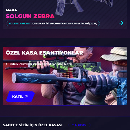
M4A4
SOLGUN ZEBRA
KOLEKSIYONLAR
CS2'DA EN İYI UYGUN FIYATLI M4A4 SKINLERI [2026]
ÖZEL KASA EŞANTİYONLAR
Günlük düzenli kasa eşantiyonlar katıl
KATIL
SADECE SIZIN IÇIN ÖZEL KASASI
TÜM KASASI