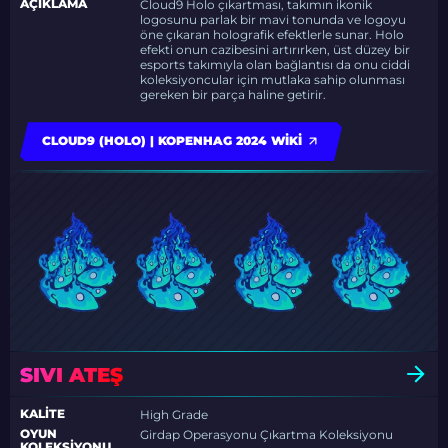
AÇIKLAMA
Cloud9 Holo çıkartması, takımın ikonik
logosunu parlak bir mavi tonunda ve logoyu
öne çıkaran holografik efektlerle sunar. Holo
efekti onun cazibesini artırırken, üst düzey bir
esports takımıyla olan bağlantısı da onu ciddi
koleksiyoncular için mutlaka sahip olunması
gereken bir parça haline getirir.
CLOUD9 (HOLO) | KOPENHAG 2024 WIKI
SIVI ATEŞ
KALITE
High Grade
OYUN
Girdap Operasyonu Çıkartma Koleksiyonu
KOLEKSIYONU