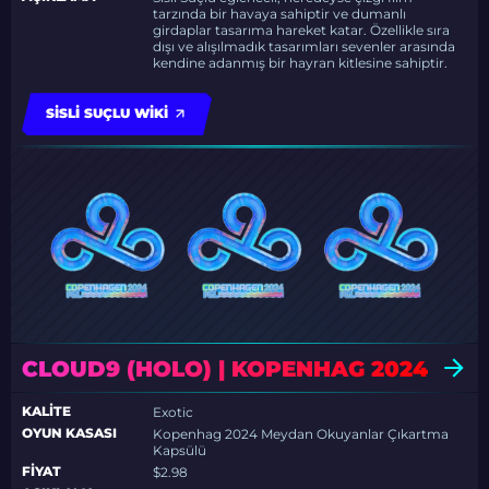
tarzında bir havaya sahiptir ve dumanlı
girdaplar tasarıma hareket katar. Özellikle sıra
dışı ve alışılmadık tasarımları sevenler arasında
kendine adanmış bir hayran kitlesine sahiptir.
SISLI SUÇLU WIKI
CLOUD9 (HOLO) | KOPENHAG 2024
KALITE
Exotic
OYUN KASASI
Kopenhag 2024 Meydan Okuyanlar Çıkartma
Kapsülü
FIYAT
$2.98