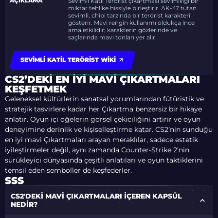
AÇIKLAMA
Sevimli Katil Terörist çıkartması sevimliliği bir
miktar tehlike hissiyle birleştirir. AK-47 tutan
sevimli, chibi tarzında bir terörist karakteri
gösterir. Mavi rengin kullanımı oldukça ince
ama etkilidir; karakterin gözlerinde ve
saçlarında mavi tonları yer alır.
SEVIMLI KATIL TERÖRIST WIKI
CS2’DEKI EN İYI MAVI ÇIKARTMALARI
KEŞFETMEK
Geleneksel kültürlerin sanatsal yorumlarından fütüristik ve
stratejik tasvirlere kadar her Çıkartma benzersiz bir hikaye
anlatır. Oyun içi öğelerin görsel çekiciliğini artırır ve oyun
deneyimine derinlik ve kişiselleştirme katar. CS2’nin sunduğu
en iyi mavi Çıkartmaları arayan meraklılar, sadece estetik
iyileştirmeler değil, aynı zamanda Counter-Strike 2’nin
sürükleyici dünyasında çeşitli anlatıları ve oyun taktiklerini
temsil eden semboller de keşfederler.
SSS
CS2'DEKI MAVI ÇIKARTMALARI IÇEREN KAPSÜL
NEDIR?