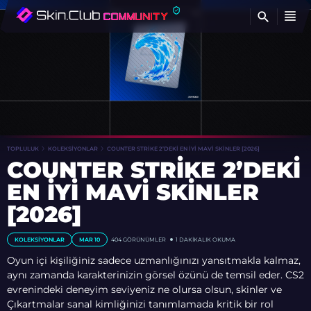
BU
TOPLULUK
KOLEKSIYONLAR
COUNTER STRIKE 2’DEKI EN İYI MAVI SKINLER [2026]
COUNTER STRIKE 2’DEKI
EN İYI MAVI SKINLER
[2026]
KOLEKSIYONLAR
MAR 10
404
GÖRÜNÜMLER
1 DAKIKALIK OKUMA
Oyun içi kişiliğiniz sadece uzmanlığınızı yansıtmakla kalmaz,
aynı zamanda karakterinizin görsel özünü de temsil eder. CS2
evrenindeki deneyim seviyeniz ne olursa olsun, skinler ve
Çıkartmalar sanal kimliğinizi tanımlamada kritik bir rol