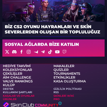
BIZ CS2 OYUNU HAYRANLARI VE SKIN
SEVERLERDEN OLUŞAN BIR TOPLULUĞUZ
SOSYAL AĞLARDA BIZE KATILIN
HEDIYE TAKVIMI
MAKALELER
KOLEKSIYONLAR
QUIZLER
ÇEKILIŞLER
TOURNAMENTS
AIM CHALLENGE
ETKINLIKLER
VALVE RANKINGS
KASA OLUŞTURMA
KULÜP
DESTEK
GIZLILIK POLITIKASI
KULLANIM ŞARTLARI
RSS
KASALAR VE OYUNLAR
SKINLERI WIKI
ÜRÜNLER
PRO