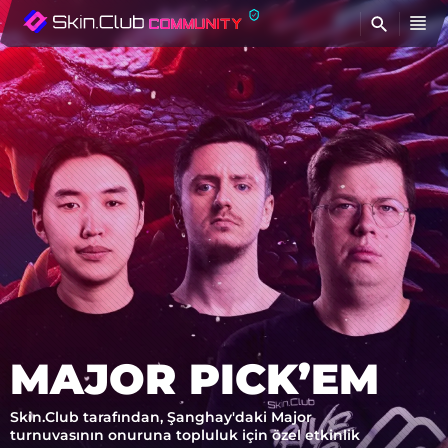
BU
MAJOR PICK’EM
Skin.Club tarafından, Şanghay'daki Major
turnuvasının onuruna topluluk için özel etkinlik