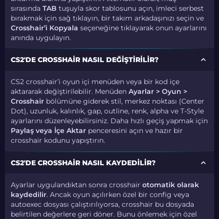
sırasında
TAB
tuşuyla skor tablosunu açın, imleci serbest
bırakmak için sağ tıklayın, bir takım arkadaşınızı seçin ve
Crosshair’i Kopyala
seçeneğine tıklayarak onun ayarlarını
anında uygulayın.
CS2'DE CROSSHAIR NASIL DEĞIŞTIRILIR?
CS2 crosshair’i oyun içi menüden veya bir kod içe
aktararak değiştirilebilir. Menüden
Ayarlar > Oyun >
Crosshair
bölümüne giderek stil, merkez noktası (Center
Dot), uzunluk, kalınlık, gap, outline, renk, alpha ve T-Style
ayarlarını düzenleyebilirsiniz. Daha hızlı geçiş yapmak için
Paylaş veya İçe Aktar
penceresini açın ve hazır bir
crosshair kodunu yapıştırın.
CS2'DE CROSSHAIR NASIL KAYDEDILIR?
Ayarlar uygulandıktan sonra crosshair
otomatik olarak
kaydedilir
. Ancak oyun açılırken özel bir config veya
autoexec dosyası çalıştırılıyorsa, crosshair bu dosyada
belirtilen değerlere geri döner. Bunu önlemek için özel