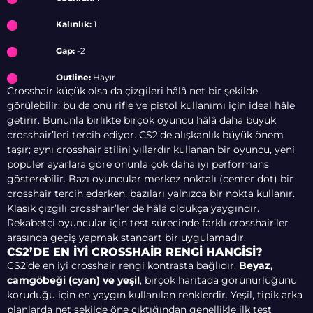
Kalınlık:
1
Gap:
-2
Outline:
Hayır
Crosshair küçük olsa da çizgileri hâlâ net bir şekilde
görülebilir; bu da onu rifle ve pistol kullanımı için ideal hâle
getirir. Bununla birlikte birçok oyuncu hâlâ daha büyük
crosshair’leri tercih ediyor. CS2’de alışkanlık büyük önem
taşır; aynı crosshair stilini yıllardır kullanan bir oyuncu, yeni
popüler ayarlara göre onunla çok daha iyi performans
gösterebilir. Bazı oyuncular merkez noktalı (center dot) bir
crosshair tercih ederken, bazıları yalnızca bir nokta kullanır.
Klasik çizgili crosshair’ler de hâlâ oldukça yaygındır.
Rekabetçi oyuncular için test sürecinde farklı crosshair’ler
arasında geçiş yapmak standart bir uygulamadır.
CS2’DE EN İYI CROSSHAIR RENGI HANGISI?
CS2’de en iyi crosshair rengi kontrasta bağlıdır.
Beyaz,
camgöbeği (cyan) ve yeşil
, birçok haritada görünürlüğünü
koruduğu için en yaygın kullanılan renklerdir. Yeşil, tipik arka
planlarda net şekilde öne çıktığından genellikle ilk test