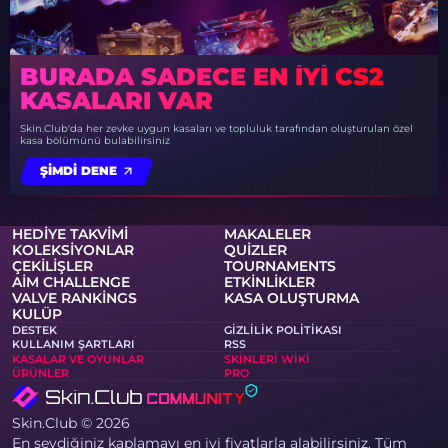
BURADA SADECE EN IYI CS2
KASALARI VAR
Skin.Club'da her zevke uygun kasaları ve topluluk tarafından oluşturulan özel
kasa bölümünü bulabilirsiniz
ŞIMDI DENE
HEDIYE TAKVIMI
MAKALELER
KOLEKSIYONLAR
QUIZLER
ÇEKILIŞLER
TOURNAMENTS
AIM CHALLENGE
ETKINLIKLER
VALVE RANKINGS
KASA OLUŞTURMA
KULÜP
DESTEK
GIZLILIK POLITIKASI
KULLANIM ŞARTLARI
RSS
KASALAR VE OYUNLAR
SKINLERI WIKI
ÜRÜNLER
PRO
Skin.Club © 2026
En sevdiğiniz kaplamayı en iyi fiyatlarla alabilirsiniz. Tüm