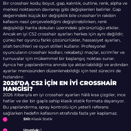
Bir crosshair kodu; boyut, gap, kalınlık, outline, renk, alpha ve
merkez noktasının davranışı gibi değişkenleri belirler. Gap
değerindeki küçük bir değişiklik bile crosshair’in rakibin
kafasını nasıl çerçevelediğini değiştirebilirken, renk
değişikliği harita dokuları üzerindeki görünürlüğü etkiler.
Ancak en iyi CS2 crosshair ayarları herkes için aynı değildir;
çünkü her oyuncu farklı çözünürlükler, hassasiyet ayarları,
silah tercihleri ve oyun stilleri kullanır. Profesyonel
oyuncuların crosshair kodları; rekabetçi maçlar, scrim’ler ve
turnuvalar için mükemmel bir başlangıç noktası sunar.
Ayrıca her yapılandırma anında içe aktarılabildiği ve ardından
ayarlar menüsünden düzenlenebildiği için test sürecini de
hızlandırır.
2026’DA CS2 İÇIN EN İYI CROSSHAIR
HANGISI?
2026 itibarıyla en iyi crosshair ayarları hâlâ kısa çizgiler, ince
hatlar ve dar bir gap’e sahip klasik statik formata dayanıyor.
Bu yapılandırma, spray kontrolü için yeterli referans
sağlarken hedefin kafasının etrafında fazla yer kaplamaz.
Stil:
Klasik Statik
Uzunluk:
1