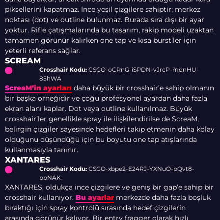
piksellerini kapatmaz. İnce yeşil çizgilere sahiptir; merkez
noktası (dot) ve outline bulunmaz. Burada sıra dışı bir ayar
yoktur. Rifle çatışmalarında bu tasarım, rakip modeli uzaktan
tamamen görünür kalırken one tap ve kısa burst’ler için
yeterli referans sağlar.
SCREAM
Crosshair Kodu:
CSGO-oCRnG-iSPDN-vJrcP-mdnHU-
85hWA
ScreaM’in ayarları
daha büyük bir crosshair’e sahip olmanın
bir başka örneğidir ve çoğu profesyonel ayardan daha fazla
ekran alanı kaplar. Dot veya outline kullanılmaz. Büyük
crosshair’ler genellikle spray ile ilişkilendirilse de ScreaM,
belirgin çizgiler sayesinde hedefleri takip etmenin daha kolay
olduğunu düşündüğü için bu boyutu one tap atışlarında
kullanmasıyla tanınır.
XANTARES
Crosshair Kodu:
CSGO-xbpe2-E24RJ-YXNuO-pQvt8-
ppNAK
XANTARES, oldukça ince çizgilere ve geniş bir gap’e sahip bir
crosshair kullanıyor.
Bu ayarlar
merkezde daha fazla boşluk
bıraktığı için spray kontrolü sırasında hedef çizgilerin
arasında görünür kalıyor. Bir entry fragger olarak hızlı