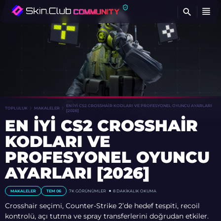
BU
EN İYI CS2 CROSSHAIR KODLARI VE PROFESYONEL OYUNCU AYARLARI
TOPLULUK
MAKALELER
[2026]
EN İYI CS2 CROSSHAIR
KODLARI VE
PROFESYONEL OYUNCU
AYARLARI [2026]
MAKALELER
TEM 06
7K GÖRÜNÜMLER
8 DAKIKALIK OKUMA
Crosshair seçimi, Counter-Strike 2’de hedef tespiti, recoil
kontrolü, açı tutma ve spray transferlerini doğrudan etkiler.