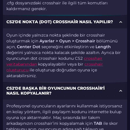
.cfg dosyanızdaki crosshair ile ilgili tüm komutları
kaldırmanız gerekir.
CS2'DE NOKTA (DOT) CROSSHAIR NASIL YAPILIR?
Oyun içinde yalnızca nokta şeklinde bir crosshair
oluşturmak için
Ayarlar > Oyun > Crosshair
bölümünü
açın,
Center Dot
seçeneğini etkinleştirin ve
Length
değerini yalnızca nokta kalacak şekilde azaltın. Ayrıca bir
oyuncunun dot crosshair kodunu CS2
crosshair
veritabanından
kopyalayabilir veya bir
crosshair
oluşturucu
ile oluşturup doğrudan oyuna içe
aktarabilirsiniz.
CS2'DE BAŞKA BIR OYUNCUNUN CROSSHAIR'I
NASIL KOPYALANIR?
Profesyonel oyuncuların ayarlarını kullanmak istiyorsanız
en kolay yöntem, ilgili paylaşım kodunu internette bulup
oyuna içe aktarmaktır. Maç sırasında bir takım
arkadaşınızın crosshair’ini kopyalamak için
TAB
ile skor
tablosunu açın, oyuncunun adına sağ tıklayın ve