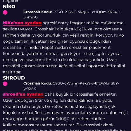
değildir.
NIKO
Crosshair Kodu:
CSGO-RJ5NF-nRqHU-eUDOm-9k24O-
uhmwG
NiKo’nun ayarları
agresif entry fragger rolüne mükemmel
şekilde uyuyor. Crosshair’i oldukça küçük ve ince olmasına
rağmen daha iyi görünürlük için yeşil rengini koruyor. NiKo
çoğu zaman ilk çatışmaya giren oyuncu olduğundan
crosshair’in, hedefi kapatmadan crosshair placement
konusunda yardımcı olması gerekiyor. İnce çizgiler ayrıca
one tap ve kısa burst’ler için de oldukça başarılıdır. Uzak
mesafeli çatışmalarda tam kafa pikselini kapatma ihtimalini
azaltırlar.
SHROUD
Crosshair Kodu:
CSGO-oWwnn-Keks9-w8fEW-LnBEY-
pYOAK
shroud’un ayarları
daha büyük bir crosshair’e örnektir.
Uzunluk değeri 5’tir ve çizgileri daha kalındır. Bu yapı,
ekranda daha büyük bir referans noktası sağlayarak çok
küçük crosshair’leri sevmeyen oyunculara yardımcı olur. Yeşil
renk çoğu haritada görünürlüğü artırırken outline
kullanılmaması tasarımı sade tutar. Bu crosshair donk,