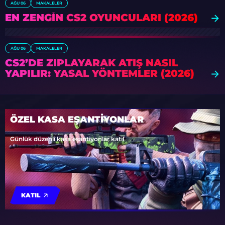
AĞU 06
MAKALELER
EN ZENGIN CS2 OYUNCULARI (2026)
AĞU 06
MAKALELER
CS2’DE ZIPLAYARAK ATIŞ NASIL
YAPILIR: YASAL YÖNTEMLER (2026)
ÖZEL KASA EŞANTİYONLAR
Günlük düzenli kasa eşantiyonlar katıl
KATIL