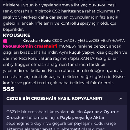
girişlere uygun bir yapılandırmaya ihtiyaç duyuyor. Yeşil
renk, crosshair’in birçok CS2 haritasında rahat okunmasını
sağlıyor. Merkezi daha dar seven oyuncular için fazla açık
gelebilir, ancak rifle aim’i ve kontrollü spray için oldukça
başarılıdır.
KYOUSUKE
Crosshair Kodu:
CSGO-wAD3c-ykt5L-zvZ98-vBisR-6sWPA
kyousuke’nin crosshair’i
m0NESY’ninkine benzer, ancak
çizgileri biraz daha kalındır. Aynı küçük yapıyı, kısa çizgileri ve
dar merkezi korur. Buna rağmen tıpkı XANTARES gibi bir
entry fragger olmasına rağmen tamamen farklı bir
yapılandırma kullanır. Bu da rolün önemli olduğunu, ancak
crosshair seçimini tek başına belirlemediğini gösterir. Kişisel
konfor ve görsel tercih çok daha belirleyici faktörlerdir.
SSS
CS2'DE BIR CROSSHAIR NASIL KOPYALANIR?
CS2’de bir crosshair’i kopyalamak için
Ayarlar > Oyun >
Crosshair
bölümünü açın.
Paylaş veya İçe Aktar
seçeneğine tıklayın ve geçerli bir paylaşım kodunu içe
aktarma alanına yapıştırın. Alternatif olarak, maç