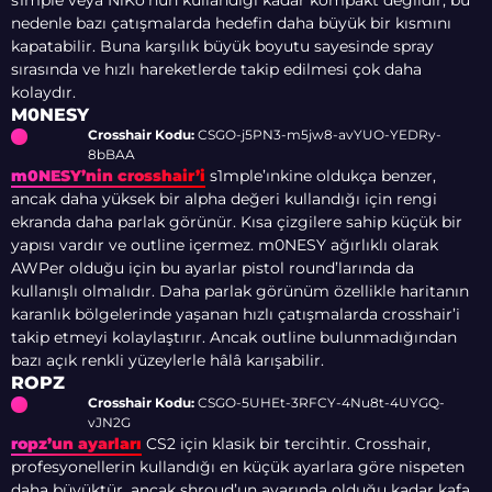
s1mple veya NiKo’nun kullandığı kadar kompakt değildir, bu
nedenle bazı çatışmalarda hedefin daha büyük bir kısmını
kapatabilir. Buna karşılık büyük boyutu sayesinde spray
sırasında ve hızlı hareketlerde takip edilmesi çok daha
kolaydır.
M0NESY
Crosshair Kodu:
CSGO-j5PN3-m5jw8-avYUO-YEDRy-
8bBAA
m0NESY’nin crosshair’i
s1mple’ınkine oldukça benzer,
ancak daha yüksek bir alpha değeri kullandığı için rengi
ekranda daha parlak görünür. Kısa çizgilere sahip küçük bir
yapısı vardır ve outline içermez. m0NESY ağırlıklı olarak
AWPer olduğu için bu ayarlar pistol round’larında da
kullanışlı olmalıdır. Daha parlak görünüm özellikle haritanın
karanlık bölgelerinde yaşanan hızlı çatışmalarda crosshair’i
takip etmeyi kolaylaştırır. Ancak outline bulunmadığından
bazı açık renkli yüzeylerle hâlâ karışabilir.
ROPZ
Crosshair Kodu:
CSGO-5UHEt-3RFCY-4Nu8t-4UYGQ-
vJN2G
ropz’un ayarları
CS2 için klasik bir tercihtir. Crosshair,
profesyonellerin kullandığı en küçük ayarlara göre nispeten
daha büyüktür, ancak shroud’un ayarında olduğu kadar kafa