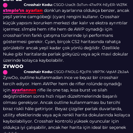
Crosshair Kodu:
CSGO-UseJt-3oTvn-47wPX-hEyER-WZfiK
s1mple’ın ayarları
donk’un ayarlarına oldukça benzer, ancak
yeşil yerine camgöbeği (cyan) rengini kullanır. Crosshair
küçük yapısını korurken merkezi dar kalır ve ekstra ayrıntılar
içermez. s1mple hem rifle hem de AWP oynadığı için
crosshair’inin farklı çatışma türlerinde iyi performans
göstermesi gerekir. Cyan, birçok CS2 haritasında rahatça
görülebilir ancak yeşil kadar çok yönlü değildir. Özellikle
Nuke gibi haritalarda parlak gökyüzü veya açık mavi dokular
üzerinde kolayca kaybolabilir.
ZYWOO
Crosshair Kodu:
CSGO-FNOLG-fQcPX-V8P7K-VqtAf-ZbJaA
ZywOo, outline kullanmadan ince ve beyaz bir crosshair
tercih ediyor. Hem AWPer hem de rifler rolünde oynadığı
için
ayarlarının
rifle ile one tap, kısa burst ve silah
değiştirdikten sonra hızlı nişan düzeltmelerinde başarılı
olması gerekiyor. Ancak outline kullanmaması bu tercihi
biraz riskli hâle getiriyor. Beyaz çizgiler parlak duvarlarda,
utility efektlerinde veya açık renkli harita dokularında kolayca
kaybolabiliyor. Crosshair kontrolü yüksek oyuncular için
oldukça iyi çalışabilir, ancak her harita için ideal bir seçenek