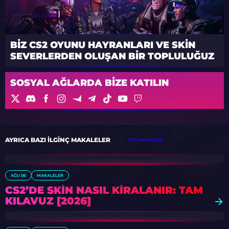
BIZ CS2 OYUNU HAYRANLARI VE SKIN
SEVERLERDEN OLUŞAN BIR TOPLULUĞUZ
SOSYAL AĞLARDA BIZE KATILIN
AYRICA BAZI ILGINÇ MAKALELER
TÜM MAKALELER
AĞU 06
MAKALELER
CS2’DE SKIN NASIL KIRALANIR: TAM
KILAVUZ [2026]