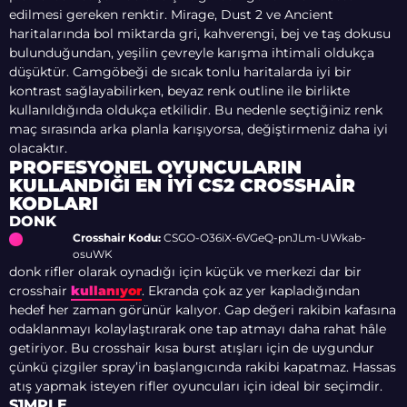
edilmesi gereken renktir. Mirage, Dust 2 ve Ancient
haritalarında bol miktarda gri, kahverengi, bej ve taş dokusu
bulunduğundan, yeşilin çevreyle karışma ihtimali oldukça
düşüktür. Camgöbeği de sıcak tonlu haritalarda iyi bir
kontrast sağlayabilirken, beyaz renk outline ile birlikte
kullanıldığında oldukça etkilidir. Bu nedenle seçtiğiniz renk
maç sırasında arka planla karışıyorsa, değiştirmeniz daha iyi
olacaktır.
PROFESYONEL OYUNCULARIN
KULLANDIĞI EN İYI CS2 CROSSHAIR
KODLARI
DONK
Crosshair Kodu:
CSGO-O36iX-6VGeQ-pnJLm-UWkab-
osuWK
donk rifler olarak oynadığı için küçük ve merkezi dar bir
crosshair
kullanıyor
. Ekranda çok az yer kapladığından
hedef her zaman görünür kalıyor. Gap değeri rakibin kafasına
odaklanmayı kolaylaştırarak one tap atmayı daha rahat hâle
getiriyor. Bu crosshair kısa burst atışları için de uygundur
çünkü çizgiler spray’in başlangıcında rakibi kapatmaz. Hassas
atış yapmak isteyen rifler oyuncuları için ideal bir seçimdir.
S1MPLE