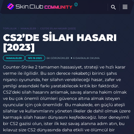
BU
TOPLULUK
MAKALELER
CS2’DE SILAH HASARI [2023]
CS2’DE SILAH HASARI
[2023]
MAKALELER
NIS 16 2025
6K
GÖRÜNÜMLER
6 DAKIKALIK OKUMA
Counter-Strike 2 tamamen hassasiyet, strateji ve hızlı karar
verme ile ilgilidir. Bu son derece rekabetçi birinci şahıs
nişancı oyununda, her silahın verebileceği hasar, zafer ve
yenilgi arasındaki farkı yaratabilecek kritik bir faktördür.
CS2’deki silah hasarını anlamak, savaş alanına hakim olmak
ve bu çok önemli ölümleri güvence altına almak isteyen
oyuncular için çok önemlidir. Bu makalede, en güçlü ateşli
silahlar ve kullanımlarını yöneten ilkeler de dahil olmak üzere
karmaşık silah hasarı dünyasını keşfedeceğiz. İster deneyimli
bir CS2 gazisi olun, ister ilk kez savaş alanına adım atın, bu
kılavuz size CS2 dünyasında daha etkili ve ölümcül bir