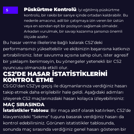
Püskürtme Kontrolü
: İyi eğitilmiş püskürtme
kontrolü, bir rakibi bir saniye içinde ortadan kaldırabilir. Bu
nedenle amacınız, adil bir çatışmaya izin veren bir üstün
veya en azından eşit bir pozisyon sağlamak olmalıdır.
Arkadan vurulmak, bir savaşı kazanma şansınızı önemli
ölçüde azaltır.
Bu hasar verme ilkelerine bağlı kalarak CS2’deki
performansınızı yükseltebilir ve ekibinizin başarısına katkınızı
artırabilirsiniz. İster savunma açısına sahip olun, ister agresif
bir yaklaşım benimseyin, bu yönergeler yetenekli bir CS2
oyuncusu olmanızda etkili olur.
CS2’DE HASAR İSTATISTIKLERINI
KONTROL ETME
CS:GO’dan CS2’ye geçiş ile düşmanlarınıza verdiğiniz hasarı
takip etmek daha erişilebilir hale geldi. Aşağıdaki adımları
izleyerek CS2 maçlarınızdaki hasarı kolayca izleyebilirsiniz:
MAÇ SIRASINDA
İstatistikler Tablosu
: Bir maça aktif olarak katılırken, CS2’de
klavyenizdeki “Sekme” tuşuna basarak verdiğiniz hasarı da
kontrol edebilirsiniz. Görünen istatistikler tablosunda,
sonunda maç sırasında verdiğiniz genel hasarı gösteren bir