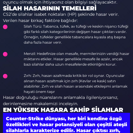
oyuncu olmak için ihtiyacınız olan bilgiyi sağlayacaktır.
SILAH HASARININ TEMELLERI
CS2’de silahlar isabet noktaları (HP) şeklinde hasar verir.
Verilen hasar birkaç faktöre bağlıdır:
Silah Türü: Tabanca, tüfek, av tüfeği ve keskin nişancı tüfeği
gibi farklı silah kategorilerinin değişen hasar çıktıları vardır.
Örneğin, tüfekler genellikle tabancalara kıyasla atış başına
daha fazla hasar verir.
Menzil: Hedefinize olan mesafe, mermilerinizin verdiği hasar
miktarını etkiler. Hasar genellikle mesafe ile azalır, ancak
bazı silahlar daha uzun mesafelerde etkinliğini korur.
Zırh: Zırh, hasarı azaltmada kritik bir rol oynar. Oyuncular
alınan hasarı azaltmak için zırh (Kevlar ve kask) satın
alabilirler. Zırh ve silah hasarı arasındaki etkileşimi anlamak
hayati önem taşır
Hasar doğruluğu nüanslarını anlamakla ilgileniyorsanız,
derinlemesine makalemizi inceleyin.
EN YÜKSEK HASARA SAHIP SILAHLAR
Counter-Strike dünyası, her biri kendine özgü
özellikleri ve hasar potansiyeli olan çeşitli ateşli
silahlarla karakterize edilir. Hasar çıktısı zırh,