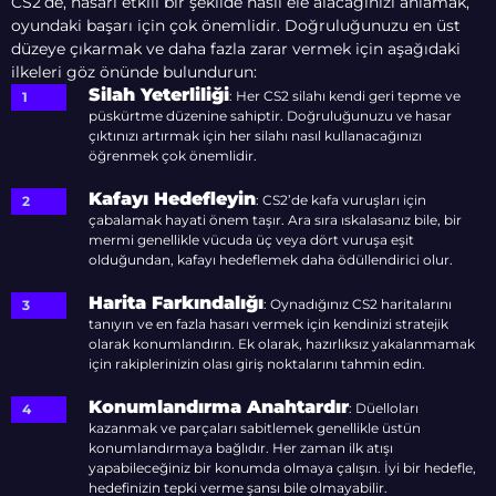
CS2’de, hasarı etkili bir şekilde nasıl ele alacağınızı anlamak,
oyundaki başarı için çok önemlidir. Doğruluğunuzu en üst
düzeye çıkarmak ve daha fazla zarar vermek için aşağıdaki
ilkeleri göz önünde bulundurun:
Silah Yeterliliği
: Her CS2 silahı kendi geri tepme ve
püskürtme düzenine sahiptir. Doğruluğunuzu ve hasar
çıktınızı artırmak için her silahı nasıl kullanacağınızı
öğrenmek çok önemlidir.
Kafayı Hedefleyin
: CS2’de kafa vuruşları için
çabalamak hayati önem taşır. Ara sıra ıskalasanız bile, bir
mermi genellikle vücuda üç veya dört vuruşa eşit
olduğundan, kafayı hedeflemek daha ödüllendirici olur.
Harita Farkındalığı
: Oynadığınız CS2 haritalarını
tanıyın ve en fazla hasarı vermek için kendinizi stratejik
olarak konumlandırın. Ek olarak, hazırlıksız yakalanmamak
için rakiplerinizin olası giriş noktalarını tahmin edin.
Konumlandırma Anahtardır
: Düelloları
kazanmak ve parçaları sabitlemek genellikle üstün
konumlandırmaya bağlıdır. Her zaman ilk atışı
yapabileceğiniz bir konumda olmaya çalışın. İyi bir hedefle,
hedefinizin tepki verme şansı bile olmayabilir.