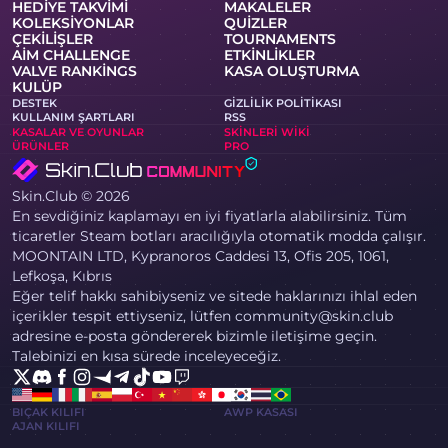
HEDIYE TAKVIMI
MAKALELER
KOLEKSIYONLAR
QUIZLER
ÇEKILIŞLER
TOURNAMENTS
AIM CHALLENGE
ETKINLIKLER
VALVE RANKINGS
KASA OLUŞTURMA
KULÜP
DESTEK
GIZLILIK POLITIKASI
KULLANIM ŞARTLARI
RSS
KASALAR VE OYUNLAR
SKINLERI WIKI
ÜRÜNLER
PRO
Skin.Club © 2026
En sevdiğiniz kaplamayı en iyi fiyatlarla alabilirsiniz. Tüm
ticaretler Steam botları aracılığıyla otomatik modda çalışır.
MOONTAIN LTD, Kypranoros Caddesi 13, Ofis 205, 1061,
Lefkoşa, Kıbrıs
Eğer telif hakkı sahibiyseniz ve sitede haklarınızı ihlal eden
içerikler tespit ettiyseniz, lütfen community@skin.club
adresine e-posta göndererek bizimle iletişime geçin.
Talebinizi en kısa sürede inceleyeceğiz.
BIÇAK KILIFI
AWP KASASI
AJAN KILIFI