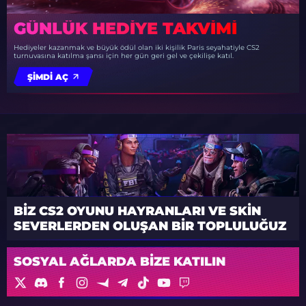
GÜNLÜK HEDIYE TAKVIMI
Hediyeler kazanmak ve büyük ödül olan iki kişilik Paris seyahatiyle CS2
turnuvasına katılma şansı için her gün geri gel ve çekilişe katıl.
ŞIMDI AÇ
BIZ CS2 OYUNU HAYRANLARI VE SKIN
SEVERLERDEN OLUŞAN BIR TOPLULUĞUZ
SOSYAL AĞLARDA BIZE KATILIN