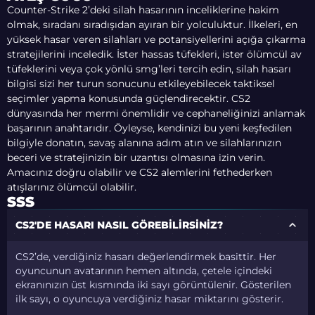
Counter-Strike 2’deki silah hasarının inceliklerine hakim
olmak, sıradanı sıradışıdan ayıran bir yolculuktur. İlkeleri, en
yüksek hasar veren silahları ve potansiyellerini açığa çıkarma
stratejilerini inceledik. İster hassas tüfekleri, ister ölümcül av
tüfeklerini veya çok yönlü smg’leri tercih edin, silah hasarı
bilgisi sizi her turun sonucunu etkileyebilecek taktiksel
seçimler yapma konusunda güçlendirecektir. CS2
dünyasında her mermi önemlidir ve cephaneliğinizi anlamak
başarının anahtarıdır. Öyleyse, kendinizi bu yeni keşfedilen
bilgiyle donatın, savaş alanına adım atın ve silahlarınızın
beceri ve stratejinizin bir uzantısı olmasına izin verin.
Amacınız doğru olabilir ve CS2 alemlerini fethederken
atışlarınız ölümcül olabilir.
SSS
CS2'DE HASARI NASIL GÖREBILIRSINIZ?
CS2’de, verdiğiniz hasarı değerlendirmek basittir. Her
oyuncunun avatarının hemen altında, çetele içindeki
ekranınızın üst kısmında iki sayı görüntülenir. Gösterilen
ilk sayı, o oyuncuya verdiğiniz hasar miktarını gösterir.