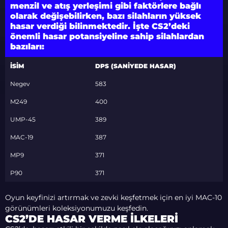
menzil ve atış yerleşimi gibi faktörlere bağlı
olarak değişebilirken, bazı silahların yüksek
hasar verdiği bilinmektedir. İşte CS2’deki
önemli hasar potansiyeline sahip silahlardan
bazıları:
İSIM
DPS (SANIYEDE HASAR)
Negev
583
M249
400
UMP-45
389
MAC-19
387
MP9
371
P90
371
Oyun keyfinizi artırmak ve zevki keşfetmek için en iyi MAC-10
görünümleri koleksiyonumuzu keşfedin.
CS2’DE HASAR VERME İLKELERI