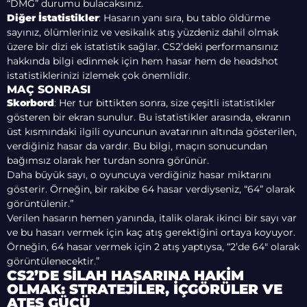
“DMG” durumu bulacaksınız.
Diğer İstatistikler
: Hasarın yanı sıra, bu tablo öldürme
sayınız, ölümleriniz ve vesikalık atış yüzdeniz dahil olmak
üzere bir dizi ek istatistik sağlar. CS2’deki performansınız
hakkında bilgi edinmek için hem hasar hem de headshot
istatistiklerinizi izlemek çok önemlidir.
MAÇ SONRASI
Skorbord
: Her tur bittikten sonra, size çeşitli istatistikler
gösteren bir ekran sunulur. Bu istatistikler arasında, ekranın
üst kısmındaki ilgili oyuncunun avatarının altında gösterilen,
verdiğiniz hasar da vardır. Bu bilgi, maçın sonucundan
bağımsız olarak her turdan sonra görünür.
Daha büyük sayı, o oyuncuya verdiğiniz hasar miktarını
gösterir. Örneğin, bir rakibe 64 hasar verdiyseniz, “64” olarak
görüntülenir.”
Verilen hasarın hemen yanında, italik olarak ikinci bir sayı var
ve bu hasarı vermek için kaç atış gerektiğini ortaya koyuyor.
Örneğin, 64 hasar vermek için 2 atış yaptıysa, “2’de 64″ olarak
görüntülenecektir.”
CS2’DE SILAH HASARINA HAKIM
OLMAK: STRATEJILER, İÇGÖRÜLER VE
ATEŞ GÜCÜ