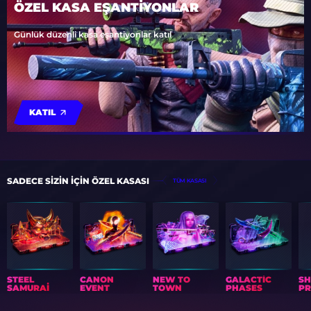
ÖZEL KASA EŞANTİYONLAR
Günlük düzenli kasa eşantiyonlar katıl
KATIL
SADECE SIZIN IÇIN ÖZEL KASASI
TÜM KASASI
STEEL
CANON
NEW TO
GALACTIC
S
SAMURAI
EVENT
TOWN
PHASES
PR