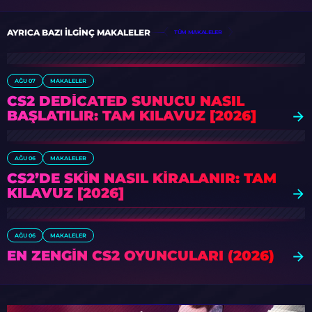
AYRICA BAZI ILGINÇ MAKALELER
TÜM MAKALELER
AĞU 07
MAKALELER
CS2 DEDICATED SUNUCU NASIL
BAŞLATILIR: TAM KILAVUZ [2026]
AĞU 06
MAKALELER
CS2’DE SKIN NASIL KIRALANIR: TAM
KILAVUZ [2026]
AĞU 06
MAKALELER
EN ZENGIN CS2 OYUNCULARI (2026)