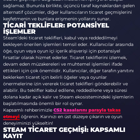
sağlamaz. Bununla birlikte, üçüncü taraf kaynaklardan gelen
alternatif çözümler, diğer kullanıcıların ticaret geçmişlerini
keşfetmenin ve bunlara erişmenin yollarını sunar.
TICARI TEKLIFLER: POTANSIYEL
İŞLEMLER
Steam’deki ticaret teklifleri, kabul veya reddedilmeyi
bekleyen önerilen işlemleri temsil eder. Kullanıcılar arasında
öğe, oyun veya oyun içi içerik alışverişi için potansiyel
fırsatlar olarak hizmet ederler. Ticaret tekliflerini izlemek,
devam eden müzakereleri ve muhtemel işlemleri ifade
ettikleri için çok önemlidir. Kullanıcılar, diğer tarafın yanıtını
beklerken ticaret için belirli öğeler veya oyunlar
önermelerine izin vererek ticaret teklifleri gönderebilir ve
alabilir. Bu teklifler kabul edilene, reddedilene veya süresi
dolana kadar açık kalır ve Steam ekosistemindeki işlemlerin
başlatılmasında önemli bir rol oynar.
Kapsamlı rehberimizle
CS2 kasalarını parayla takas
etmeyi
öğrenin. Karınızı en üst düzeye çıkarın ve oyun
deneyiminizi yükseltin!
STEAM TICARET GEÇMIŞI: KAPSAMLI
KAYIT