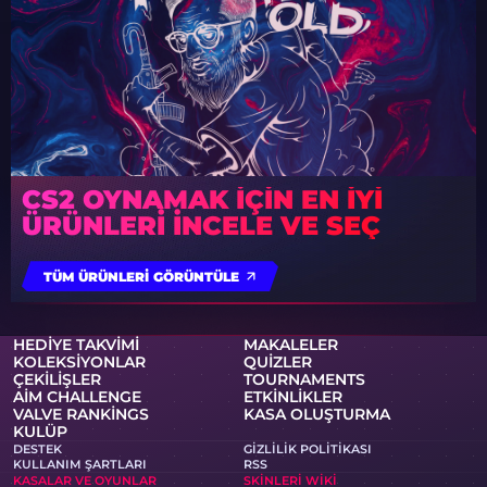
CS2 OYNAMAK IÇIN EN IYI
ÜRÜNLERI INCELE VE SEÇ
TÜM ÜRÜNLERI GÖRÜNTÜLE
HEDIYE TAKVIMI
MAKALELER
KOLEKSIYONLAR
QUIZLER
ÇEKILIŞLER
TOURNAMENTS
AIM CHALLENGE
ETKINLIKLER
VALVE RANKINGS
KASA OLUŞTURMA
KULÜP
DESTEK
GIZLILIK POLITIKASI
KULLANIM ŞARTLARI
RSS
KASALAR VE OYUNLAR
SKINLERI WIKI