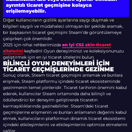
ayrıntılı ticaret geçmişine kolayca
erişilemeyebilir.
Diğer kullanıcıların gizlilik ayarlarına saygı duymak ve
bilgileri saygılı ve müdahaleci olmayan bir şekilde aramak,
bir başkasının ticaret geçmişini Steam’de görüntülemeye
çalışırken çok önemlidir.
2025 için nihai rehberimizde
en iyi CS2 skin ticaret
sitelerini
keşfedin! Oyun deneyiminizi ve koleksiyonunuzu
geliştirmek için en iyi ticaret sitelerini bulun.
BILINÇLI OYUN DENEYIMLERI IÇIN
TICARET GEÇMIŞLERINDE GEZINME
Sonuç olarak, Steam ticaret geçmişini anlamak ve bunlara
erişmek, Steam platformu içindeki ticaret ekosisteminde
gezinmenin temel yönleridir. Ticaret tarihinin önemini kabul
ederek, kullanıcılar Steam ortamında daha bilinçli ve
ödüllendirici bir deneyim geliştirerek ticaretin
karmaşıklıklarında gezinebilirler. Steam’deki ticaret
geçmişlerine erişmenin ve bunları anlamanın değerini kabul
etmek, kullanıcıların platformun dinamik ticaret ekosistemi
içindeki etkileşimlerini ve etkileşimlerini optimize etmelerini
sağlar.