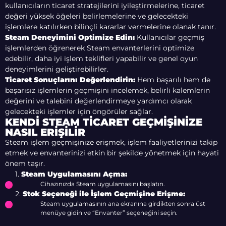
kullanıcıların ticaret stratejilerini iyileştirmelerine, ticaret
değeri yüksek öğeleri belirlemelerine ve gelecekteki
işlemlere katılırken bilinçli kararlar vermelerine olanak tanır.
Steam Deneyimini Optimize Edin:
Kullanıcılar geçmiş
işlemlerden öğrenerek Steam envanterlerini optimize
edebilir, daha iyi işlem teklifleri yapabilir ve genel oyun
deneyimlerini geliştirebilirler.
Ticaret Sonuçlarını Değerlendirin:
Hem başarılı hem de
başarısız işlemlerin geçmişini incelemek, belirli kalemlerin
değerini ve talebini değerlendirmeye yardımcı olarak
gelecekteki işlemler için öngörüler sağlar.
KENDI STEAM TICARET GEÇMIŞINIZE
NASIL ERIŞILIR
Steam işlem geçmişinize erişmek, işlem faaliyetlerinizi takip
etmek ve envanterinizi etkin bir şekilde yönetmek için hayati
önem taşır.
1.
Steam Uygulamasını Açma:
Cihazınızda Steam uygulamasını başlatın.
2.
Stok Seçeneği ile İşlem Geçmişine Erişme:
Steam uygulamasının ana ekranına girdikten sonra üst
menüye gidin ve “Envanter” seçeneğini seçin.