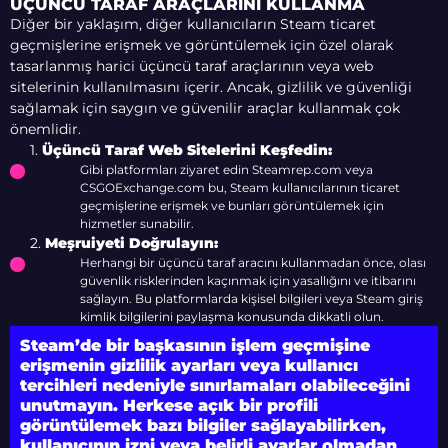
ÜÇÜNCÜ TARAF ARAÇLARINI KULLANMA
Diğer bir yaklaşım, diğer kullanıcıların Steam ticaret
geçmişlerine erişmek ve görüntülemek için özel olarak
tasarlanmış harici üçüncü taraf araçlarının veya web
sitelerinin kullanılmasını içerir. Ancak, gizlilik ve güvenliği
sağlamak için saygın ve güvenilir araçlar kullanmak çok
önemlidir.
1.
Üçüncü Taraf Web Sitelerini Keşfedin:
Gibi platformları ziyaret edin Steamrep.com veya
CSGOExchange.com bu, Steam kullanıcılarının ticaret
geçmişlerine erişmek ve bunları görüntülemek için
hizmetler sunabilir.
2.
Meşruiyeti Doğrulayın:
Herhangi bir üçüncü taraf aracını kullanmadan önce, olası
güvenlik risklerinden kaçınmak için yasallığını ve itibarını
sağlayın. Bu platformlarda kişisel bilgileri veya Steam giriş
kimlik bilgilerini paylaşma konusunda dikkatli olun.
Steam’de bir başkasının işlem geçmişine
erişmenin gizlilik ayarları veya kullanıcı
tercihleri nedeniyle sınırlamaları olabileceğini
unutmayın. Herkese açık bir profili
görüntülemek bazı bilgiler sağlayabilirken,
kullanıcının izni veya belirli ayarlar olmadan