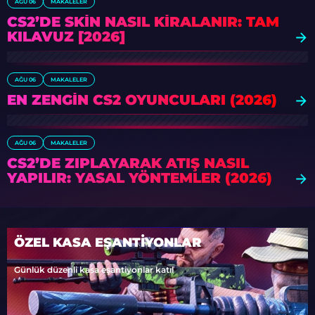
AĞU 06
MAKALELER
CS2’DE SKIN NASIL KIRALANIR: TAM
KILAVUZ [2026]
AĞU 06
MAKALELER
EN ZENGIN CS2 OYUNCULARI (2026)
AĞU 06
MAKALELER
CS2’DE ZIPLAYARAK ATIŞ NASIL
YAPILIR: YASAL YÖNTEMLER (2026)
ÖZEL KASA EŞANTİYONLAR
Günlük düzenli kasa eşantiyonlar katıl