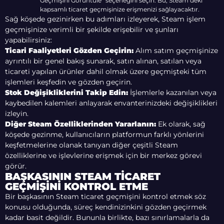
Geçmişini Görüntüle” seçeneğini seçin. Bu, Steam’deki
kapsamlı ticaret geçmişinize erişmenizi sağlayacaktır.
Sağ köşede gezinirken bu adımları izleyerek, Steam işlem
geçmişinize verimli bir şekilde erişebilir ve şunları
yapabilirsiniz:
Ticari Faaliyetleri Gözden Geçirin:
Alım satım geçmişinize
ayrıntılı bir genel bakış sunarak, satın alınan, satılan veya
ticareti yapılan ürünler dahil olmak üzere geçmişteki tüm
işlemleri keşfedin ve gözden geçirin.
Stok Değişikliklerini Takip Edin:
İşlemlerle kazanılan veya
kaybedilen kalemleri anlayarak envanterinizdeki değişiklikleri
izleyin.
Diğer Steam Özelliklerinden Yararlanın:
Ek olarak, sağ
köşede gezinme, kullanıcıların platformun farklı yönlerini
keşfetmelerine olanak tanıyan diğer çeşitli Steam
özelliklerine ve işlevlerine erişmek için bir merkez görevi
görür.
BAŞKASININ STEAM TICARET
GEÇMIŞINI KONTROL ETME
Bir başkasının Steam ticaret geçmişini kontrol etmek söz
konusu olduğunda, süreç kendinizinkini gözden geçirmek
kadar basit değildir. Bununla birlikte, bazı sınırlamalarla da