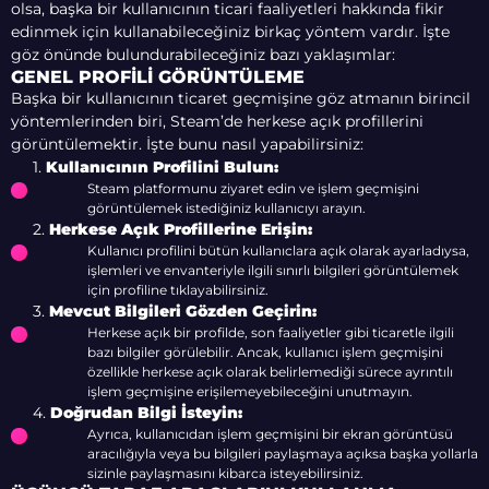
olsa, başka bir kullanıcının ticari faaliyetleri hakkında fikir
edinmek için kullanabileceğiniz birkaç yöntem vardır. İşte
göz önünde bulundurabileceğiniz bazı yaklaşımlar:
GENEL PROFILI GÖRÜNTÜLEME
Başka bir kullanıcının ticaret geçmişine göz atmanın birincil
yöntemlerinden biri, Steam’de herkese açık profillerini
görüntülemektir. İşte bunu nasıl yapabilirsiniz:
1.
Kullanıcının Profilini Bulun:
Steam platformunu ziyaret edin ve işlem geçmişini
görüntülemek istediğiniz kullanıcıyı arayın.
2.
Herkese Açık Profillerine Erişin:
Kullanıcı profilini bütün kullanıclara açık olarak ayarladıysa,
işlemleri ve envanteriyle ilgili sınırlı bilgileri görüntülemek
için profiline tıklayabilirsiniz.
3.
Mevcut Bilgileri Gözden Geçirin:
Herkese açık bir profilde, son faaliyetler gibi ticaretle ilgili
bazı bilgiler görülebilir. Ancak, kullanıcı işlem geçmişini
özellikle herkese açık olarak belirlemediği sürece ayrıntılı
işlem geçmişine erişilemeyebileceğini unutmayın.
4.
Doğrudan Bilgi İsteyin:
Ayrıca, kullanıcıdan işlem geçmişini bir ekran görüntüsü
aracılığıyla veya bu bilgileri paylaşmaya açıksa başka yollarla
sizinle paylaşmasını kibarca isteyebilirsiniz.