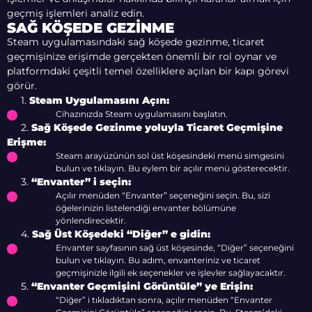
geçmiş işlemleri analiz edin.
SAĞ KÖŞEDE GEZINME
Steam uygulamasındaki sağ köşede gezinme, ticaret
geçmişinize erişimde gerçekten önemli bir rol oynar ve
platformdaki çeşitli temel özelliklere açılan bir kapı görevi
görür.
1.
Steam Uygulamasını Açın:
Cihazınızda Steam uygulamasını başlatın.
2.
Sağ Köşede Gezinme yoluyla Ticaret Geçmişine
Erişme:
Steam arayüzünün sol üst köşesindeki menü simgesini
bulun ve tıklayın. Bu eylem bir açılır menü gösterecektir.
3.
“Envanter” i seçin:
Açılır menüden “Envanter” seçeneğini seçin. Bu, sizi
öğelerinizin listelendiği envanter bölümüne
yönlendirecektir.
4.
Sağ Üst Köşedeki “Diğer” e gidin:
Envanter sayfasının sağ üst köşesinde, “Diğer” seçeneğini
bulun ve tıklayın. Bu adım, envanteriniz ve ticaret
geçmişinizle ilgili ek seçenekler ve işlevler sağlayacaktır.
5.
“Envanter Geçmişini Görüntüle” ye Erişin:
“Diğer” i tıkladıktan sonra, açılır menüden “Envanter