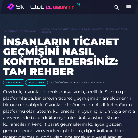
BU
İNSANLARIN TICARET GEÇMIŞINI NASIL KONTROL EDERSINIZ: TAM
TOPLULUK
MAKALELER
REHBER
İNSANLARIN TICARET
GEÇMIŞINI NASIL
KONTROL EDERSINIZ:
TAM REHBER
MAKALELER
ŞUB 03 2025
1K
GÖRÜNÜMLER
10 DAKIKALIK OKUMA
Çevrimiçi oyunların geniş dünyasında, özellikle Steam gibi
platformlarda, bir bireyin ticaret geçmişini anlamak önemli
bir öneme sahiptir. Oyunlar için öne çıkan bir dijital dağıtım
platformu olan Steam, kullanıcıların oyun içi ürün veya emtia
alışverişinde bulundukları işlemleri kolaylaştırır. Steam,
kullanıcıların kendi ticaret geçmişlerini kolayca gözden
geçirmelerine izin verirken, platform, diğer kullanıcıların
ticaret geçmişini doğrudan incelemek için yerel araçlar