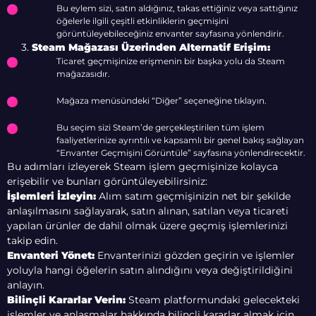
Bu eylem sizi, satın aldığınız, takas ettiğiniz veya sattığınız
öğelerle ilgili çeşitli etkinliklerin geçmişini
görüntüleyebileceğiniz envanter sayfasına yönlendirir.
3.
Steam Mağazası Üzerinden Alternatif Erişim:
Ticaret geçmişinize erişmenin bir başka yolu da Steam
mağazasıdır.
Mağaza menüsündeki “Diğer” seçeneğine tıklayın.
Bu seçim sizi Steam’de gerçekleştirilen tüm işlem
faaliyetlerinize ayrıntılı ve kapsamlı bir genel bakış sağlayan
“Envanter Geçmişini Görüntüle” sayfasına yönlendirecektir.
Bu adımları izleyerek Steam işlem geçmişinize kolayca
erişebilir ve bunları görüntüleyebilirsiniz:
İşlemleri İzleyin:
Alım satım geçmişinizin net bir şekilde
anlaşılmasını sağlayarak, satın alınan, satılan veya ticareti
yapılan ürünler de dahil olmak üzere geçmiş işlemlerinizi
takip edin.
Envanteri Yönet:
Envanterinizi gözden geçirin ve işlemler
yoluyla hangi öğelerin satın alındığını veya değiştirildiğini
anlayın.
Bilinçli Kararlar Verin:
Steam platformundaki gelecekteki
işlemler ve anlaşmalar hakkında bilinçli kararlar almak için