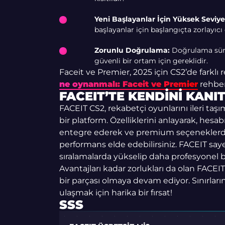
Yeni Başlayanlar İçin Yüksek Seviye
başlayanlar için başlangıçta zorlayıcı o
Zorunlu Doğrulama:
Doğrulama sürec
güvenli bir ortam için gereklidir.
Faceit ve Premier, 2025 için CS2’de farkl
ne oynanmalı: Faceit ve Premier
rehber
FACEIT’TE KENDINI KANI
FACEIT CS2, rekabetçi oyunlarını ileri t
bir platform.
Özelliklerini anlayarak, hesab
entegre ederek ve premium seçeneklerd
performans elde edebilirsiniz.
FACEIT sayes
sıralamalarda yükselip daha profesyonel b
Avantajları kadar zorlukları da olan FACE
bir parçası olmaya devam ediyor.
Sınırla
ulaşmak için harika bir fırsat!
SSS