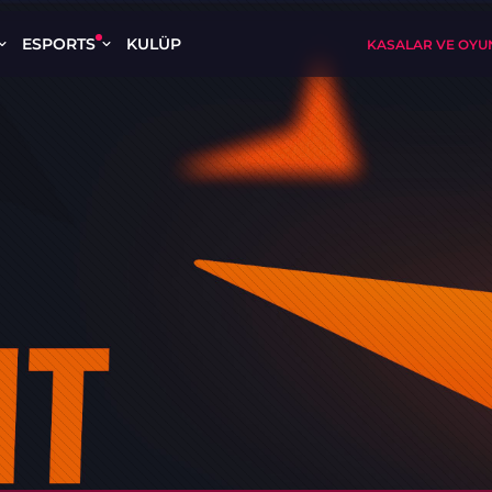
ESPORTS
KULÜP
KASALAR VE OYU