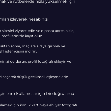
ırmak ve rütbelerde hızla yükselmek için
ları izleyerek hesabınızı
itesini ziyaret edin ve e-posta adresinizle,
rofillerinizle kayıt olun.
uktan sonra, maçlara sıraya girmek ve
IT istemcisini indirin.
erinizi doldurun, profil fotoğrafı ekleyin ve
yi seçerek düşük gecikmeli eşleşmelerin
çin tüm kullanıcılar için bir doğrulama
lamak için kimlik kartı veya ehliyet fotoğrafı