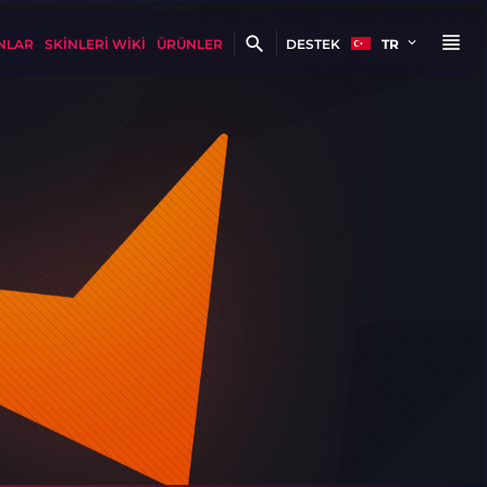
NLAR
SKINLERI WIKI
ÜRÜNLER
DESTEK
TR