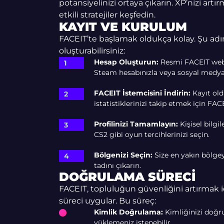
potansiyelinizi ortaya çıkarın. XP’nizi art
etkili stratejiler keşfedin.
KAYIT VE KURULUM
FACEIT’te başlamak oldukça kolay. Şu adım
oluşturabilirsiniz:
Hesap Oluşturun:
Resmi FACEIT web s
Steam hesabınızla veya sosyal medya p
FACEIT İstemcisini İndirin:
Kayıt old
istatistiklerinizi takip etmek için FACE
Profilinizi Tamamlayın:
Kişisel bilgil
CS2 gibi oyun tercihlerinizi seçin.
Bölgenizi Seçin:
Size en yakın bölge
tadını çıkarın.
DOĞRULAMA SÜRECI
FACEIT, topluluğun güvenliğini artırmak i
süreci uygular. Bu süreç:
Kimlik Doğrulama:
Kimliğinizi doğru
yüklemeniz istenebilir.