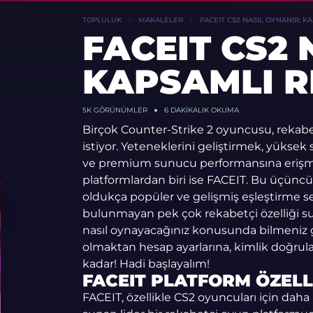
TOPLULUK
MAKALELER
FACEIT CS2 NASIL OYNANIR: K
FACEIT CS2 
KAPSAMLI R
5K GÖRÜNÜMLER
6 DAKIKALIK OKUMA
Birçok Counter-Strike 2 oyuncusu, rekabet
istiyor.
Yeteneklerini geliştirmek, yüksek
ve premium sunucu performansına erişmek
platformlardan biri ise FACEIT.
Bu üçüncü 
oldukça popüler ve gelişmiş eşleştirme s
bulunmayan pek çok rekabetçi özelliği s
nasıl oynayacağınız konusunda bilmeniz g
olmaktan hesap ayarlarına, kimlik doğru
kadar!
Hadi başlayalım!
FACEIT PLATFORM ÖZELL
FACEIT, özellikle CS2 oyuncuları için daha