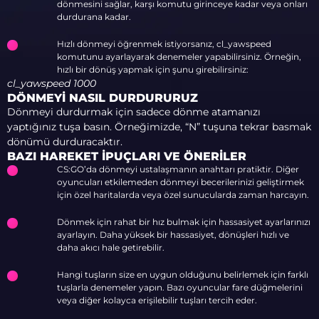
dönmesini sağlar, karşı komutu girinceye kadar veya onları
durdurana kadar.
Hızlı dönmeyi öğrenmek istiyorsanız, cl_yawspeed
komutunu ayarlayarak denemeler yapabilirsiniz. Örneğin,
hızlı bir dönüş yapmak için şunu girebilirsiniz:
cl_yawspeed 1000
DÖNMEYI NASIL DURDURURUZ
Dönmeyi durdurmak için sadece dönme atamanızı
yaptığınız tuşa basın. Örneğimizde, “N” tuşuna tekrar basmak
dönümü durduracaktır.
BAZI HAREKET İPUÇLARI VE ÖNERILER
CS:GO’da dönmeyi ustalaşmanın anahtarı pratiktir. Diğer
oyuncuları etkilemeden dönmeyi becerilerinizi geliştirmek
için özel haritalarda veya özel sunucularda zaman harcayın.
Dönmek için rahat bir hız bulmak için hassasiyet ayarlarınızı
ayarlayın. Daha yüksek bir hassasiyet, dönüşleri hızlı ve
daha akıcı hale getirebilir.
Hangi tuşların size en uygun olduğunu belirlemek için farklı
tuşlarla denemeler yapın. Bazı oyuncular fare düğmelerini
veya diğer kolayca erişilebilir tuşları tercih eder.