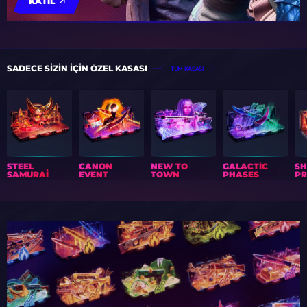
KATIL
SADECE SIZIN IÇIN ÖZEL KASASI
TÜM KASASI
STEEL
CANON
NEW TO
GALACTIC
S
SAMURAI
EVENT
TOWN
PHASES
PR