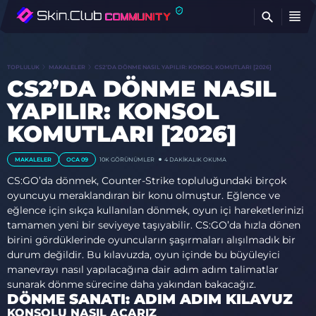
BU
TOPLULUK
MAKALELER
CS2’DA DÖNME NASIL YAPILIR: KONSOL KOMUTLARI [2026]
CS2’DA DÖNME NASIL
YAPILIR: KONSOL
KOMUTLARI [2026]
MAKALELER
OCA 09
10K GÖRÜNÜMLER
4 DAKIKALIK OKUMA
CS:GO’da dönmek, Counter-Strike topluluğundaki birçok
oyuncuyu meraklandıran bir konu olmuştur. Eğlence ve
eğlence için sıkça kullanılan dönmek, oyun içi hareketlerinizi
tamamen yeni bir seviyeye taşıyabilir. CS:GO’da hızla dönen
birini gördüklerinde oyuncuların şaşırmaları alışılmadık bir
durum değildir. Bu kılavuzda, oyun içinde bu büyüleyici
manevrayı nasıl yapılacağına dair adım adım talimatlar
sunarak dönme sürecine daha yakından bakacağız.
DÖNME SANATI: ADIM ADIM KILAVUZ
KONSOLU NASIL AÇARIZ