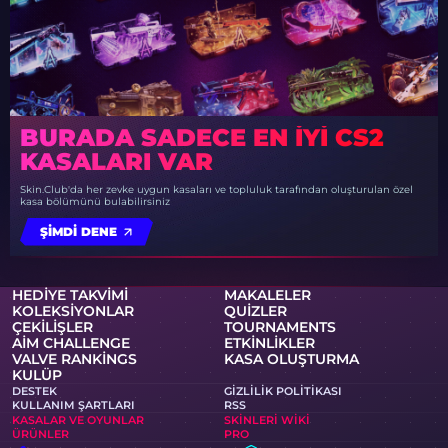
BURADA SADECE EN IYI CS2
KASALARI VAR
Skin.Club'da her zevke uygun kasaları ve topluluk tarafından oluşturulan özel
kasa bölümünü bulabilirsiniz
ŞIMDI DENE
HEDIYE TAKVIMI
MAKALELER
KOLEKSIYONLAR
QUIZLER
ÇEKILIŞLER
TOURNAMENTS
AIM CHALLENGE
ETKINLIKLER
VALVE RANKINGS
KASA OLUŞTURMA
KULÜP
DESTEK
GIZLILIK POLITIKASI
KULLANIM ŞARTLARI
RSS
KASALAR VE OYUNLAR
SKINLERI WIKI
ÜRÜNLER
PRO