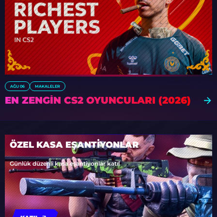
AĞU 06
MAKALELER
EN ZENGIN CS2 OYUNCULARI (2026)
ÖZEL KASA EŞANTİYONLAR
Günlük düzenli kasa eşantiyonlar katıl