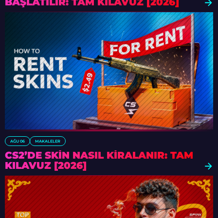
BAŞLATILIR: TAM KILAVUZ [2026]
AĞU 06
MAKALELER
CS2’DE SKIN NASIL KIRALANIR: TAM
KILAVUZ [2026]