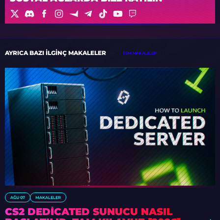
AYRICA BAZI ILGINÇ MAKALELER
TÜM MAKALELER
AĞU 07
MAKALELER
CS2 DEDICATED SUNUCU NASIL