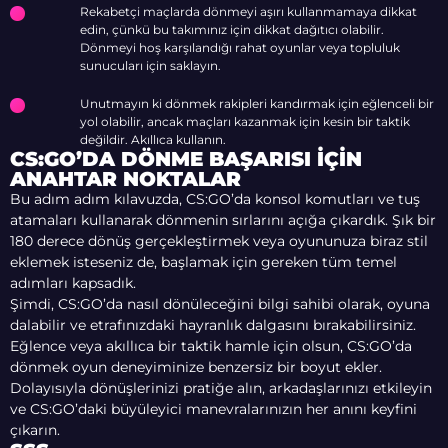
Rekabetçi maçlarda dönmeyi aşırı kullanmamaya dikkat
edin, çünkü bu takımınız için dikkat dağıtıcı olabilir.
Dönmeyi hoş karşılandığı rahat oyunlar veya topluluk
sunucuları için saklayın.
Unutmayın ki dönmek rakipleri kandırmak için eğlenceli bir
yol olabilir, ancak maçları kazanmak için kesin bir taktik
değildir. Akıllıca kullanın.
CS:GO’DA DÖNME BAŞARISI İÇIN
ANAHTAR NOKTALAR
Bu adım adım kılavuzda, CS:GO’da konsol komutları ve tuş
atamaları kullanarak dönmenin sırlarını açığa çıkardık. Şık bir
180 derece dönüş gerçekleştirmek veya oyununuza biraz stil
eklemek isteseniz de, başlamak için gereken tüm temel
adımları kapsadık.
Şimdi, CS:GO’da nasıl dönüleceğini bilgi sahibi olarak, oyuna
dalabilir ve etrafınızdaki hayranlık dalgasını bırakabilirsiniz.
Eğlence veya akıllıca bir taktik hamle için olsun, CS:GO’da
dönmek oyun deneyiminize benzersiz bir boyut ekler.
Dolayısıyla dönüşlerinizi pratiğe alın, arkadaşlarınızı etkileyin
ve CS:GO’daki büyüleyici manevralarınızın her anını keyfini
çıkarın.