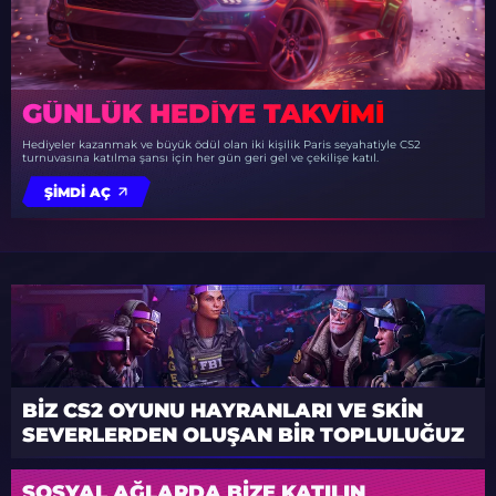
GÜNLÜK HEDIYE TAKVIMI
Hediyeler kazanmak ve büyük ödül olan iki kişilik Paris seyahatiyle CS2
turnuvasına katılma şansı için her gün geri gel ve çekilişe katıl.
ŞIMDI AÇ
BIZ CS2 OYUNU HAYRANLARI VE SKIN
SEVERLERDEN OLUŞAN BIR TOPLULUĞUZ
SOSYAL AĞLARDA BIZE KATILIN