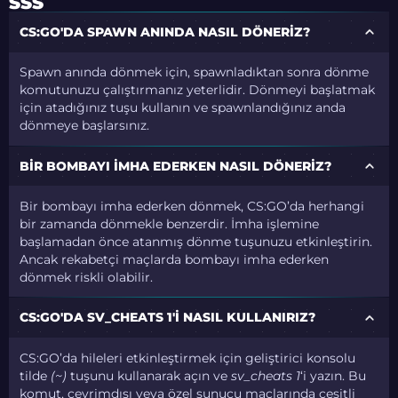
SSS
CS:GO'DA SPAWN ANINDA NASIL DÖNERIZ?
Spawn anında dönmek için, spawnladıktan sonra dönme
komutunuzu çalıştırmanız yeterlidir. Dönmeyi başlatmak
için atadığınız tuşu kullanın ve spawnlandığınız anda
dönmeye başlarsınız.
BIR BOMBAYI IMHA EDERKEN NASIL DÖNERIZ?
Bir bombayı imha ederken dönmek, CS:GO’da herhangi
bir zamanda dönmekle benzerdir. İmha işlemine
başlamadan önce atanmış dönme tuşunuzu etkinleştirin.
Ancak rekabetçi maçlarda bombayı imha ederken
dönmek riskli olabilir.
CS:GO'DA SV_CHEATS 1'I NASIL KULLANIRIZ?
CS:GO’da hileleri etkinleştirmek için geliştirici konsolu
tilde
(~)
tuşunu kullanarak açın ve
sv_cheats 1
‘i yazın. Bu
komut, çevrimdışı veya özel sunucu maçlarında çeşitli